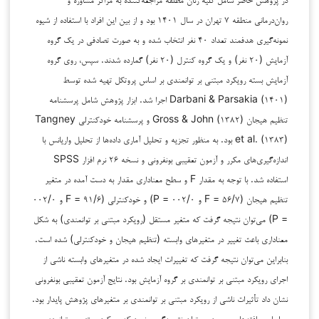
روان‌درمانی منطقه ۷ تهران در سال ۱۴۰۱ بود و از بین این افراد با استفاده از شیوه
نمونه‌گیری هدفمند تعداد ۴۰ نفر انتخاب شده و به صورت تصادفی در یک گروه
آزمایش (۲۰ نفر) و یک گروه کنترل (۲۰ نفر) گمارده شدند. سپس، روی گروه
آزمایش بسته رویکرد مبتنی بر توانمندی بر اساس پروتکل تهیه شده توسط
Darbani & Parsakia (۱۴۰۱) اجرا شد. ابزار پژوهش شامل پرسشنامه
تنظیم هیجان Gross & John (۱۳۸۲) و پرسشنامه خودکنترلی Tangney
et al. (۱۳۸۳) بود. به منظور تجزیه و تحلیل آماری داده‌ها از تحلیل واریانس با
اندازه‌گیری‌های مکرر و آزمون تعقیبی بونفرونی و نسخه ۲۶ نرم افزار SPSS
استفاده شد. با توجه به مقدار F و سطح معناداری مقدار به دست آمده در متغیر
تنظیم هیجان (۵۶/۷ = F و ۰۰۲/۰ = P) و خودکنترلی (۹۱/۶ = F و ۰۰۲/۰
= P) می‌توان نتیجه گرفت که متغیر مستقل (رویکرد مبتنی بر توانمندی) به شکل
معناداری باعث تغییر در متغیرهای وابسته (تنظیم هیجان و خودکنترلی) شده است.
بنابراین می‌توان نتیجه گرفت که تغییرات ایجاد شده در متغیرهای وابسته ناشی از
اجرای رویکرد مبتنی بر توانمندی بر گروه آزمایش بود. نتایج آزمون تعقیبی بونفرونی
نشان داد تأثیرات ناشی از رویکرد مبتنی بر توانمندی بر متغیرهای پژوهش پایدار بود.
بر اساس یافته‌های موجود می‌توان نتیجه‌گیری نمود که رویکرد مبتنی بر توانمندی بر