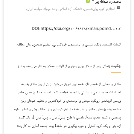
محمدآزاد عبدالله پور *
استادیار گروه روان‌شناسی، دانشگاه آزاد اسلامی واحد مهاباد، مهاباد، ایران.
https://doi.org/۱۰.۶۱۸۳۸/kman.pdmd.۱.۱.۳
DOI:
رویکرد مبتنی بر توانمندی, خودکنترلی, تنظیم هیجان, زنان مطلقه
کلمات کلیدی:
زندگی پس از طلاق برای بسیاری از افراد نا ممکن به نظر می‌رسد. بعد از
چکیده
طلاق و جدایی از همسر تازه همه چیز شروع می‌شود. زنان از روز طلاق به بعد
احساسات جدید منفی یا مثبتی را تجربه خواهند کرد. لذا، هدف از پژوهش حاضر
بررسی اثربخشی رویکرد مبتنی بر توانمندی بر خودکنترلی و تنظیم هیجان زنان
مطلقه بود. پژوهش حاضر از نظر هدف از نوع کاربردی و از لحاظ روش بر اساس طرح
پژوهش و شیوه انجام، نیمه‌آزمایشی با طرح پیش‌آزمون و پس‌آزمون (با یک گروه
آزمایش و یک گروه کنترل و دوره پیگیری دو ماهه) بود. جامعه آماری به کار رفته
در پژوهش حاضر شامل کلیه زنان مطلقه مراجعه‌کننده به مراکز مشاوره و