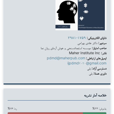
شاپای الکترونیکی:
۲۹۸۱-۱۷۵۹
سردبیر:
دکتر هادی بهرامی
صاحب امتیاز:
موسسه استعدادسنجی و هوش آزمای روان نما
ناشر:
Maher Institute Inc
ایمیل‌های ارتباطی:
pdmd@maherpub.com
ijpdmd۲۰۲۰@gmail.com
دسترسی آزاد:
بلی
داوری همتا:
بلی
خلاصه آمار نشریه
پذیرش: ۲۴%
رد: ۷۶%