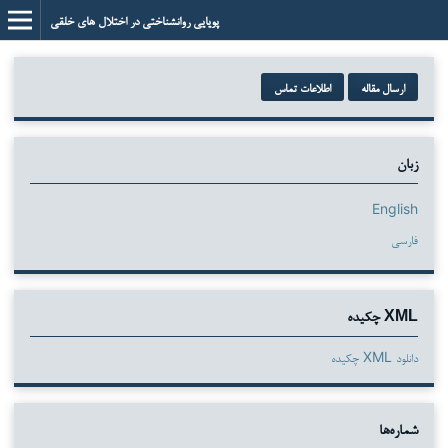
پویایی روانشناختی در اختلال های خلقی
ارسال مقاله
اطلاعات تماس
زبان
English
فارسی
XML چکیده
دانلود XML چکیده
شماره‌ها