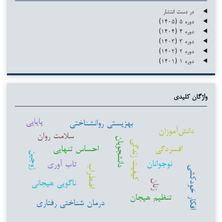
در دست انتشار
دوره ۵ (۱۴۰۵)
دوره ۴ (۱۴۰۴)
دوره ۳ (۱۴۰۳)
دوره ۲ (۱۴۰۲)
دوره ۱ (۱۴۰۱)
واژگان کلیدی
پایایی
بهزیستی روانشناختی
دانش‌آموزان
سلامت روان
دانشجویان
کیفیت زندگی
افسردگی
احساس تنهایی
زوجین
نوجوانان
تاب آوری
اضطراب
افکار خودکشی
ناگویی هیجانی
زنان
تنظیم هیجان
درمان شناختی رفتاری