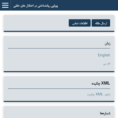
پویایی روانشناختی در اختلال های خلقی
ارسال مقاله
اطلاعات تماس
زبان
English
فارسی
XML چکیده
دانلود XML چکیده
شماره‌ها