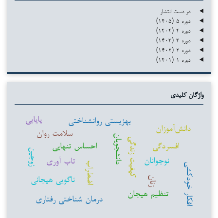
در دست انتشار
دوره ۵ (۱۴۰۵)
دوره ۴ (۱۴۰۴)
دوره ۳ (۱۴۰۳)
دوره ۲ (۱۴۰۲)
دوره ۱ (۱۴۰۱)
واژگان کلیدی
پایایی
بهزیستی روانشناختی
دانش‌آموزان
سلامت روان
دانشجویان
کیفیت زندگی
افسردگی
احساس تنهایی
زوجین
نوجوانان
تاب آوری
اضطراب
افکار خودکشی
ناگویی هیجانی
زنان
تنظیم هیجان
درمان شناختی رفتاری