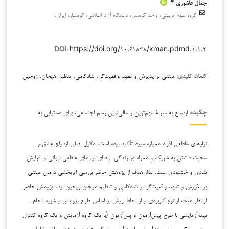
جمال عاشوری *
گروه علوم تربیتی، واحد گرمسار، دانشگاه آزاد اسلامی، گرمسار، ایران.
https://doi.org/۱۰.۶۱۸۳۸/kman.pdmd.۱.۱.۲
DOI:
مبتنی بر پذیرش و تعهد واقعیت‌گرا, شادکامی, تنظیم هیجان, زوجین
کلمات کلیدی:
ازدواج به منزلۀ مهم‌ترین و عالی‌ترین رسم اجتماعی، برای دستیابی به
چکیده
نیازهای عاطفی افراد همواره مورد تأکید بوده است. دلایل اصلی ازدواج عشق و
محبت داشتن به شریک و همراه در زندگی، ارضای نیازهای عاطفی-روانی و افزایش
شادی و خشنودی است. لذا، هدف از پژوهش حاضر بررسی اثربخشی درمان مبتنی
بر پذیرش و تعهد واقعیت‌گرا بر شادکامی و تنظیم هیجان زوجین بود. پژوهش حاضر
از نظر هدف از نوع کاربردی و از لحاظ روش بر اساس طرح پژوهش و شیوه انجام،
نیمه‌آزمایشی با طرح پیش‌آزمون و پس‌آزمون (با یک گروه آزمایش و یک گروه کنترل
و دوره پیگیری سه ماهه) بود. جامعه آماری به کار رفته در پژوهش حاضر شامل