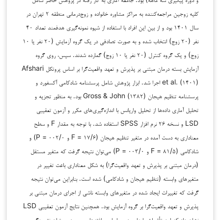
کلیه زوجین مراجعه‌کننده به مراکز مشاوره خانواده و زوج‌درمانی منطقه ۲ تهران در
سال ۱۴۰۱ بود و از بین این افراد با استفاده از شیوه نمونه‌گیری هدفمند تعداد ۴۰
نفر (۲۰ زوج) انتخاب شده و به صورت تصادفی در یک گروه آزمایش (۲۰ نفر یا ۱۰
زوج) و یک گروه کنترل (۲۰ نفر یا ۱۰ زوج) گمارده شدند. سپس، روی گروه
آزمایش بسته درمان مبتنی بر پذیرش و تعهد واقعیت‌گرا بر اساس پروتکل Afshari
et al. (۱۴۰۱) اجرا شد. ابزار پژوهش شامل پرسشنامه شادکامی آکسفورد و
پرسشنامه تنظیم هیجان Gross & John (۱۳۸۲) بود. به منظور تجزیه و
تحلیل آماری داده‌ها از تحلیل واریانس با اندازه‌گیری‌های مکرر و آزمون تعقیبی
LSD و نسخه ۲۶ نرم افزار SPSS استفاده شد. با توجه به مقدار F و سطح
معناداری به دست آمده در متغیر تنظیم هیجان (۱۷/۶ = F و ۰۰۲/۰ = P) و
شادکامی (۸۱/۵ = F و ۰۰۳/۰ = P) می‌توان نتیجه گرفت که متغیر مستقل
(درمان مبتنی بر پذیرش و تعهد واقعیت‌گرا) به شکل معناداری باعث تغییر در
متغیرهای وابسته (تنظیم هیجان و شادکامی) شده است. بنابراین می‌توان نتیجه
گرفت که تغییرات ایجاد شده در متغیرهای وابسته ناشی از اجرای درمان مبتنی بر
پذیرش و تعهد واقعیت‌گرا بر گروه آزمایش بود. همچنین نتایج آزمون تعقیبی LSD
نشان داد که این تأثیرات پایدار بود. بر اساس یافته‌های موجود می‌توان نتیجه‌گیری