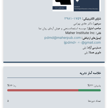
شاپای الکترونیکی:
۲۹۸۱-۱۷۵۹
سردبیر:
دکتر هادی بهرامی
صاحب امتیاز:
موسسه استعدادسنجی و هوش آزمای روان نما
ناشر:
Maher Institute Inc
ایمیل‌های ارتباطی:
pdmd@maherpub.com
ijpdmd۲۰۲۰@gmail.com
دسترسی آزاد:
بلی
داوری همتا:
بلی
خلاصه آمار نشریه
پذیرش: ۲۴%
رد: ۷۶%
تعداد دوره‌ها
۵