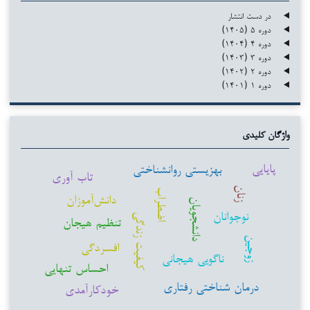
در دست انتشار
دوره ۵ (۱۴۰۵)
دوره ۴ (۱۴۰۴)
دوره ۳ (۱۴۰۳)
دوره ۲ (۱۴۰۲)
دوره ۱ (۱۴۰۱)
واژگان کلیدی
پایایی
بهزیستی روانشناختی
تاب آوری
زنان
اضطراب
دانش‌آموزان
دانشجویان
نوجوانان
کیفیت زندگی
تنظیم هیجان
زوجین
افسردگی
ناگویی هیجانی
احساس تنهایی
درمان شناختی رفتاری
خودکارآمدی