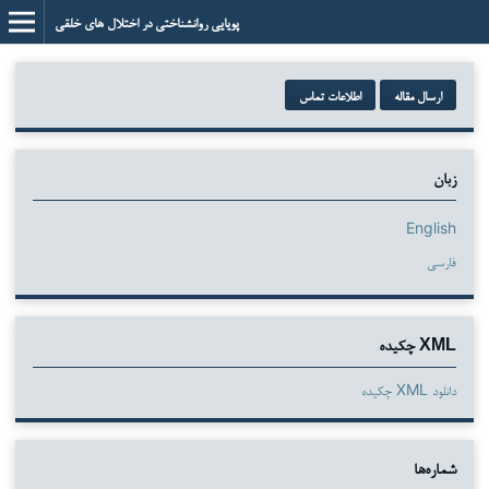
پویایی روانشناختی در اختلال های خلقی
ارسال مقاله
اطلاعات تماس
زبان
English
فارسی
XML چکیده
دانلود XML چکیده
شماره‌ها