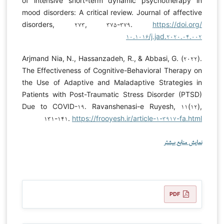
of intensive short-term dynamic psychotherapy in
mood disorders: A critical review. Journal of affective
disorders, ۲۷۳, ۳۷۵-۳۷۹.
https://doi.org/
۱۰.۱۰۱۶/j.jad.۲۰۲۰.۰۴.۰۰۲
Arjmand Nia, N., Hassanzadeh, R., & Abbasi, G. (۲۰۲۲).
The Effectiveness of Cognitive-Behavioral Therapy on
the Use of Adaptive and Maladaptive Strategies in
Patients with Post-Traumatic Stress Disorder (PTSD)
Due to COVID-۱۹. Ravanshenasi-e Ruyesh, ۱۱(۱۲),
۱۳۱-۱۴۱.
https://frooyesh.ir/article-۱-۳۹۱۷-fa.html
نمایش منابع بیشتر
PDF