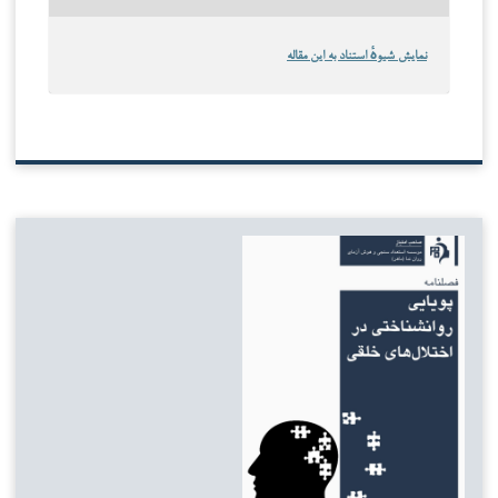
نمایش شیوهٔ استناد به این مقاله