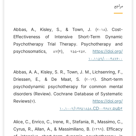
مراجع
Abbas, A., Kisley, S., & Town, J. (۲۰۱۸). Cost-
Effectiveness of Intensive Short-Term Dynamic
Psychotherapy Trial Therapy. Psychotherapy and
psychosomatics, ۸۷(۴), ۲۵۵-۲۵۷.
https://doi.org/
۱۰.۱۱۵۹/۰۰۰۴۸۷۶۰۰
Abbas, A. A., Kisley, S. R., Town, J. M., Lichsenring, F.,
Driessen, E., & De Maat, S. (۲۰۱۴). Short-term
psychodynamic psychotherapy for common mental
disorders (Review). Cochrane Database of Systematic
Reviews(۷).
https://doi.org/
۱۰.۱۰۰۲/۱۴۶۵۱۸۵۸.CD۰۰۴۶۸۷.pub۴
Alice, C., Enrico, C., Irene, R., Stefania, R., Massimo, C.,
Cyrus, R., Allan, A., & Massimiliano, B. (۱۳۹۹). Efficacy