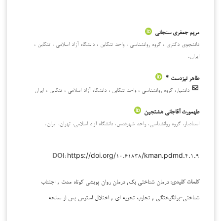
مریم جعفری سنجانی
دانشجوی دکتری ، گروه روانشناسی ، واحد تنکابن ، دانشگاه آزاد اسلامی ، تنکابن ،
ایران.
طاهر تیزدست *
دانشیار، گروه روانشناسی ، واحد تنکابن ، دانشگاه آزاد اسلامی ، تنکابن ، ایران
طهمورث آقاجانی هشتجین
استادیار، گروه روانشناسی، واحد شهرقدس، دانشگاه آزاد اسلامی، تهران، ایران.
https://doi.org/۱۰.۶۱۸۳۸/kman.pdmd.۴.۱.۹
DOI:
درمان شناختی بک, درمان روان پویشی کوتاه مدت , اجتناب
کلمات کلیدی:
شناختی-برانگیختگی , تجارب تجزیه ای , اختلال استرس پس از سانحه