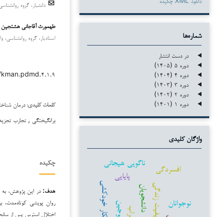
دانلود XML چکیده
دانشیار، گروه روانشناسی
طهمورث آقاجانی هشتجین
شماره‌ها
استادیار، گروه روانشناسی، و
در دست انتشار
دوره ۵ (۱۴۰۵)
۳۸/kman.pdmd.۴.۱.۹
دوره ۴ (۱۴۰۴)
دوره ۳ (۱۴۰۳)
دوره ۲ (۱۴۰۲)
دوره ۱ (۱۴۰۱)
درمان شناخت
کلمات کلیدی:
برانگیختگی , تجارب تجزیه
واژگان کلیدی
ناگویی هیجانی
چکیده
افسردگی
پایایی
افکار خودکشی
کیفیت زندگی
دانشجویان
هدف:
در این پژوهش، به م
نوجوانان
روان پویشی کوتاه‌مدت، بر
زوجین
اضطراب
اختلال استرس پس از سانح