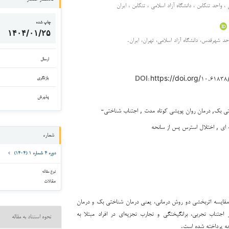
 ، واحد تنکابن ، دانشگاه آزاد اسلامی ، تنکابن ، ایران
چاپ شده
۱۴۰۴/۰۱/۲۵
احد شهرقدس، دانشگاه آزاد اسلامی، تهران، ایران.
ارسال
https://doi.org/۱۰.۶۱۸
بازنگری
DOI:
پذیرش
ی بک, درمان روان پویشی کوتاه مدت , اجتناب شناختی-
 ای , اختلال استرس پس از سانحه
شماره
دوره ۴ شماره ۱ (۱۴۰۴)
نوع مقاله
مقالات
قایسه اثربخشی دو روش درمانی، یعنی درمان شناختی بک و درمان
 اجتناب تجربی، برانگیختگی و تجارب تجزیه‌ای در افراد مبتلا به
نحوه استناد به مقاله
ه پرداخته شده است.