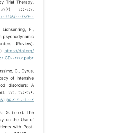
y Trial Therapy.
۷(۴), ۲۵۵-۲۵۷.
/۱۰.۱۱۵۹/۰۰۰۴۸۷۶۰۰
 Lichsenring, F.,
erm psychodynamic
rders (Review).
۷).
https://doi.org/
۸۵۸.CD۰۰۴۶۸۷.pub۴
Massimo, C., Cyrus,
icacy of intensive
od disorders: A
ers, ۲۷۳, ۳۷۵-۳۷۹.
۶/j.jad.۲۰۲۰.۰۴.۰۰۲
i, G. (۲۰۲۲). The
apy on the Use of
tients with Post-