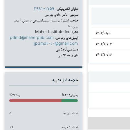
شاپای الکترونیکی:
۲۹۸۱-۱۷۵۹
سردبیر:
دکتر هادی بهرامی
صاحب امتیاز:
موسسه استعدادسنجی و هوش آزمای
روان نما
ناشر:
Maher Institute Inc
۱۴۰۳/۰۸/۱۰
ایمیل‌های ارتباطی:
pdmd@maherpub.com
ijpdmd۲۰۲۰@gmail.com
۱۴۰۳/۱۰/۰۳
دسترسی آزاد:
بلی
داوری همتا:
بلی
۱۴۰۳/۱۰/۱۶
خلاصه آمار نشریه
پذیرش: ۲۴%
رد: ۷۶%
تعداد دوره‌ها
۵
تعداد شماره‌ها
۱۹