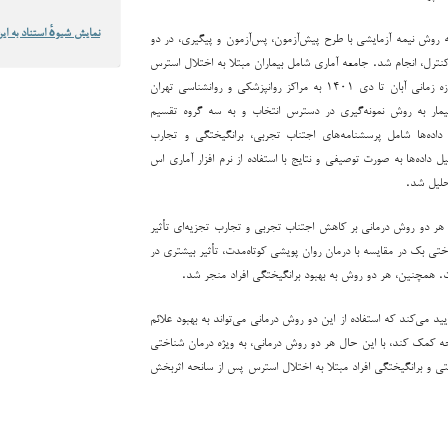
نمایش شیوهٔ استناد به این
 روش نیمه‌ آزمایشی با طرح پیش‌آزمون، پس‌آزمون و پیگیری، در دو
نترل، انجام شد. جامعه آماری شامل بیماران مبتلا به اختلال استرس
پس از سانحه بود که در بازه زمانی آبان تا دی ۱۴۰۱ به مراکز روانپزشکی و روانشناسی تهران
جعه کرده بودند. ۴۵ بیمار به روش نمونه‌گیری در دسترس انتخاب و به سه گروه تقسیم
 داده‌ها شامل پرسشنامه‌های اجتناب تجربی، برانگیختگی و تجارب
ل داده‌ها به صورت توصیفی و نتایج با استفاده از نرم افزار آماری اس
 هر دو روش درمانی بر کاهش اجتناب تجربی و تجارب تجزیه‌ای تأثیر
اختی بک در مقایسه با درمان روان پویشی کوتاه‌مدت، تأثیر بیشتری در
 همچنین، هر دو روش به بهبود برانگیختگی افراد منجر شد.
د می‌کند که استفاده از این دو روش درمانی می‌تواند به بهبود علائم
ه کمک کند، با این حال هر دو روش درمانی، به ویژه درمان شناختی
تی و برانگیختگی افراد مبتلا به اختلال استرس پس از سانحه اثربخش