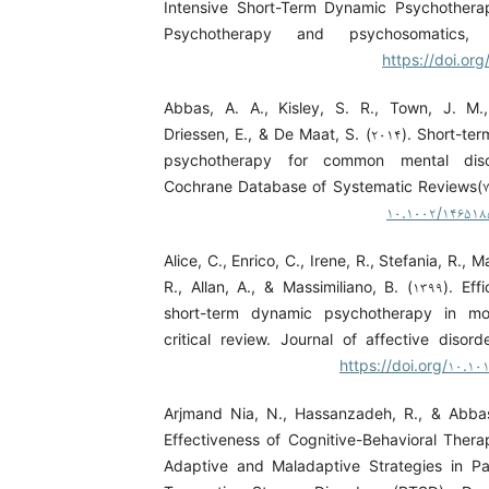
Intensive Short-Term Dynamic Psychotherap
Psychotherapy and psychosomatics, ۸
https://doi.org
Abbas, A. A., Kisley, S. R., Town, J. M.,
Driessen, E., & De Maat, S. (۲۰۱۴). Short-t
psychotherapy for common mental diso
Cochrane Database of Systematic Reviews(
۱۰.۱۰۰۲/۱۴۶۵۱
Alice, C., Enrico, C., Irene, R., Stefania, R., 
R., Allan, A., & Massimiliano, B. (۱۳۹۹). Eff
short-term dynamic psychotherapy in mo
critical review. Journal of affective disord
https://doi.org/۱۰.۱۰۱
Arjmand Nia, N., Hassanzadeh, R., & Abbas
Effectiveness of Cognitive-Behavioral Ther
Adaptive and Maladaptive Strategies in Pa