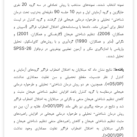
نمونه انتخاب شدند. نمونه‌های منتخب با روش تصادفی در سه گروه 20 نفری
جایگزین و گروه آزمایش اول و دوم 10 جلسه 90 دقیقه‌ای به‌ترتیب تحت درمان
شناختی- تحلیلی و طرحواره درمانی هیجانی قرار گرفتند و گروه کنترل در لیست
انتظار برای آموزش ماند. داده‌ها با پرسشنامه‌های اختلال اضطراب فراگیر (اسپیتزر و
همکاران، 2006)، تنظیم شناختی هیجان (گارنفسکی و همکاران، 2001) و
نگرانی (مایر و همکاران، 1990) گردآوری و با روش‌های کای‌اسکوئر، تحلیل
واریانس با اندازه‌گیری مکرر و آزمون تعقیبی بونفرونی در نرم‌افزار SPSS-26
تحلیل شدند.
یافته‌ها:
نتایج نشان داد که مبتلایان به اختلال اضطراب فراگیر گروه‌های آزمایش و
کنترل از نظر جنسیت، مقطع تحصیلی و سن تفاوت معناداری نداشتند
(05/0P>). همچنین، هر دو روش درمان شناختی- تحلیلی و طرحواره درمانی
هیجانی درمقایسه با گروه کنترل باعث افزایش تنظیم شناختی هیجان مثبت و
کاهش تنظیم شناختی هیجان منفی و نگرانی در مبتلایان به اختلال اضطراب فراگیر
شد و نتایج در مرحله پیگیری نیز باقی ماند (001/0P<). علاوه بر آن، بین دو
روش درمان شناختی- تحلیلی و طرحواره درمانی هیجانی در افزایش راهبردهای
مثبت تنظیم شناختی هیجان و کاهش راهبردهای منفی تنظیم شناختی هیجان و
نگرانی مبتلایان به اختلال اضطراب فراگیر تفاوت معناداری وجود نداشت
(001/0P<).