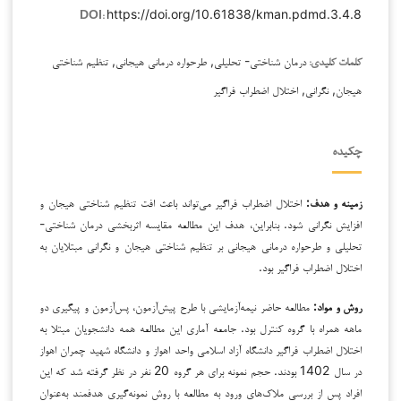
https://doi.org/10.61838/kman.pdmd.3.4.8
DOI:
درمان شناختی- تحلیلی, طرحواره درمانی هیجانی, تنظیم شناختی
کلمات کلیدی:
هیجان, نگرانی, اختلال اضطراب فراگیر
چکیده
زمینه و هدف:
اختلال اضطراب فراگیر می‌تواند باعث افت تنظیم شناختی هیجان و
افزایش نگرانی شود. بنابراین، هدف این مطالعه مقایسه اثربخشی درمان شناختی-
تحلیلی و طرحواره درمانی هیجانی بر تنظیم شناختی هیجان و نگرانی مبتلایان به
اختلال اضطراب فراگیر بود.
روش و مواد:
مطالعه حاضر نیمه‌آزمایشی با طرح پیش‌آزمون، پس‌آزمون و پیگیری دو
ماهه همراه با گروه کنترل بود. جامعه آماری این مطالعه همه دانشجویان مبتلا به
اختلال اضطراب فراگیر دانشگاه آزاد اسلامی واحد اهواز و دانشگاه شهید چمران اهواز
در سال 1402 بودند. حجم نمونه برای هر گروه 20 نفر در نظر گرفته شد که این
افراد پس از بررسی ملاک‌های ورود به مطالعه با روش نمونه‌گیری هدفمند به‌عنوان