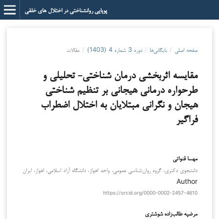
پویایی روانشناختی در اختلال های خلقی
صفحه اصلی
/
بایگانی‌ها
/
دوره 3 شماره 4 (1403)
/
مقالات
مقایسه اثربخشی درمان شناختی- تحلیلی و
طرحواره درمانی هیجانی بر تنظیم شناختی
هیجان و نگرانی مبتلایان به اختلال اضطراب
فراگیر
مهسا قنواتی
دانشجوی دکتری، گروه روان‌شناسی عمومی، واحد اهواز، دانشگاه آزاد اسلامی، اهواز، ایران
Author
https://orcid.org/0000-0002-2457-4610
مرضیه طالب‌زاده شوشتری