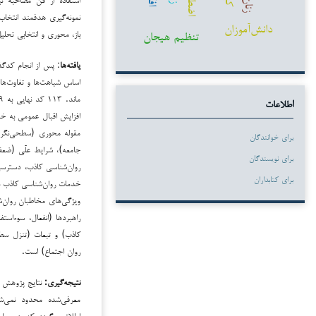
زنان
نمونه‌گیری هدفمند انتخا
دانش‌آموزان
تنظیم هیجان
باز، محوری و انتخابی تحلی
یافته‌ها
اطلاعات
افزایش اقبال عمومی به خد
مقوله محوری (سطحی‌نگری ا
برای خوانندگان
جامعه)، شرایط علّی (ضعف
برای نویسندگان
روان‌شناسی کاذب، دسترسی
برای کتابداران
خدمات روان‌شناسی کاذب در
ویژگی‌های مخاطبان روان‌ش
راهبردها (انفعال، سوءاستف
کاذب) و تبعات (تنزل سط
روان اجتماع) است.
نتیجه‌گیری:
نتایج پژوهش ن
معرفی‌شده محدود نمی‌شو
اطلاق‌می‌گردد که در سای