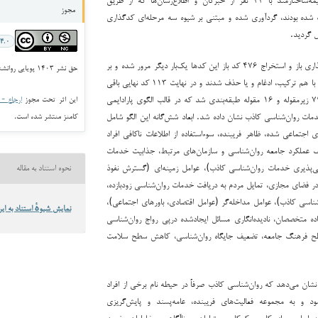
مجوز
ب شده بودند، گردآوری شده و مبتنی بر شیوه سه مرحله‌ای کدگذاری
ل گردید.
۴.۰
: پس از انجام کدگذاری باز و استخراج ۴۷۶ کد باز این کدها یک‌بار دیگر مرور شده و بر
حق نشر ۱۴۰۳ پویایی روانشناختی در اختلال های خلقی
اساس شباهت‌ها و تفاوت‌ها با هم ترکیب، ادغام و یا حذف شدند و در نهایت ۱۱۳ کد نهایی باقی
ماند. ۱۱۳ کد نهایی به ۷۹ زیرمقوله و ۱۶ مقوله طبقه‌بندی شد که در قالب الگوی پارادایمی
این اثر تحت مجوز
ارجاع - غیر ت
مات روان‌شناسی کاذب نشان داده شد. ابعاد شش‌گانه این الگو شامل
کامنز منتشر شده است.
جتماعی شده، ظاهر فریبنده، سوءاستفاده از اطلاعات ناکافی افراد
 عملکرد جامعه روان‌شناسی و سازمان‌های مرتبط، جذابیت خدمات
‌پذیری خدمات روان‌شناسی کاذب)، عوامل زمینه‌ای (گسترش نفوذ
نحوه استناد به مقاله
 فضای مجازی، تمایل مردم به دریافت خدمات روان‌شناسی زودبازده،
ناسی کاذب)، عوامل مداخله‌گر (عوامل اقتصادی، باورهای اجتماعی)،
نمایش شیوهٔ استناد به این
اده متخصصان، نادیده‌انگاری مسائل ایجاد‌شده درپی رواج روان‌شناسی
ح فرهنگ جامعه، تضعیف جایگاه روان‌شناسی، کاهش سطح سلامت
شان می‌دهد که روان‌شناسی کاذب صرفاً در حیطه نام برخی از افراد
د و به مجموعه فعالیت‌های فریبنده، عامه‌پسند و پایش‌گریزی
ه ابهام، موازی‌کاری، کم‌کاری متولیان و ناآگاهی مخاطبان، ضمن