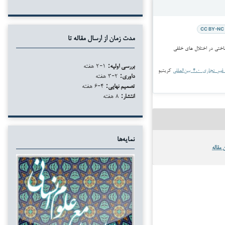
CC BY-NC 
مدت زمان از ارسال مقاله تا
بررسی اولیه:
۱-۲ هفته
جاری ۴.۰ بین‌المللی
کریتیو
داوری:
۲-۳ هفته
تصمیم نهایی:
۴-۶ هفته
انتشار:
۸ هفته
نمایه‌ها
 مقاله