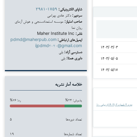
شاپای الکترونیکی:
۲۹۸۱-۱۷۵۹
سردبیر:
دکتر هادی بهرامی
صاحب امتیاز:
موسسه استعدادسنجی و هوش آزمای
روان نما
ناشر:
Maher Institute Inc
ایمیل‌های ارتباطی:
pdmd@maherpub.com
ijpdmd۲۰۲۰@gmail.com
۱۴۰۳/۰۳/۰۳
دسترسی آزاد:
بلی
داوری همتا:
بلی
۱۴۰۳/۰۵/۰۵
۱۴۰۳/۰۵/۱۷
خلاصه آمار نشریه
پذیرش: ۲۴%
رد: ۷۶%
دوره ۳ شماره ۲ (۱۴۰۳): پیاپی ۱۰
تعداد دوره‌ها
۵
تعداد شماره‌ها
۱۹