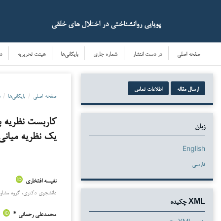
پویایی روانشناختی در اختلال های خلقی
صفحه اصلی
در دست انتشار
شماره جاری
بایگانی‌ها
هیئت تحریریه
د
ارسال مقاله
اطلاعات تماس
صفحه اصلی
/
بایگانی‌ها
/
دو
کاربست نظریه بر
زبان
یک نظریه میانی
English
فارسی
نفیسه افتخاری
دانشجوی دکتری، گروه مشاوره 
دانلودها
XML چکیده
محمدعلی رحمانی *