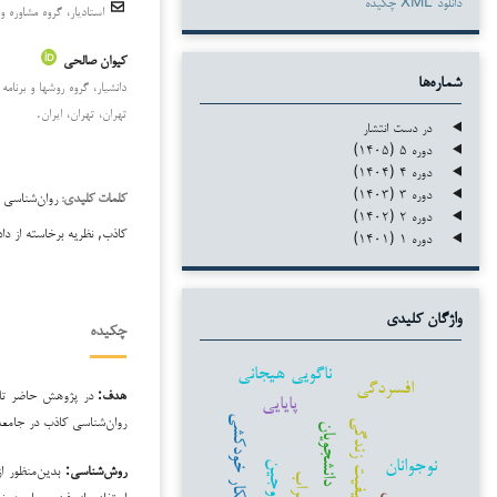
دانلود XML چکیده
استادیار، گروه مشاوره و
کیوان صالحی
شماره‌ها
دانشیار، گروه روشها و برنا
تهران، تهران، ایران.
در دست انتشار
دوره ۵ (۱۴۰۵)
دوره ۴ (۱۴۰۴)
دوره ۳ (۱۴۰۳)
روان‌شناسی 
کلمات کلیدی:
دوره ۲ (۱۴۰۲)
کاذب, نظریه برخاسته از داده
دوره ۱ (۱۴۰۱)
واژگان کلیدی
چکیده
ناگویی هیجانی
افسردگی
هدف:
در پژوهش حاضر تلا
پایایی
روان‌شناسی کاذب در جامعه 
افکار خودکشی
کیفیت زندگی
دانشجویان
نوجوانان
زوجین
روش‌شناسی:
بدین‌منظور از 
اضطراب