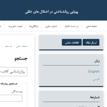
پویایی روانشناختی در اختلال های خلقی
صفحه اصلی
در دست انتشار
شماره جاری
بایگانی‌ها
هیئت تحریریه
د
ارسال مقاله
اطلاعات تماس
صفحه اصلی
/
جستجو
جستجو
زبان
English
فارسی
جستجوی پیشرفته
نویسندگان
شماره‌ها
در دست انتشار