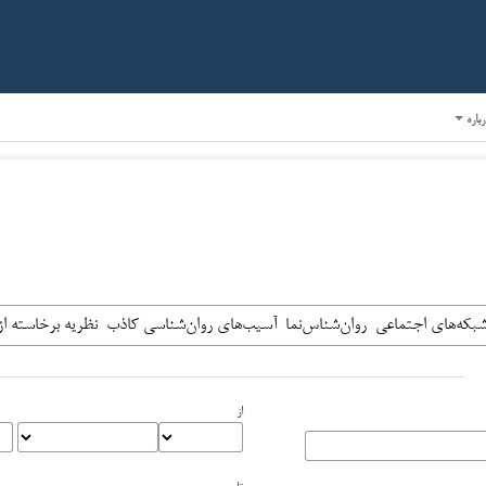
رباره
از
تا