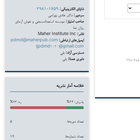
شاپای الکترونیکی:
۲۹۸۱-۱۷۵۹
سردبیر:
دکتر هادی بهرامی
صاحب امتیاز:
موسسه استعدادسنجی و هوش آزمای
روان نما
ناشر:
Maher Institute Inc
ایمیل‌های ارتباطی:
pdmd@maherpub.com
ijpdmd۲۰۲۰@gmail.com
دسترسی آزاد:
بلی
داوری همتا:
بلی
۲۲۸-۲۵۵
خلاصه آمار نشریه
پذیرش: ۲۴%
رد: ۷۶%
تعداد دوره‌ها
۵
تعداد شماره‌ها
۱۹