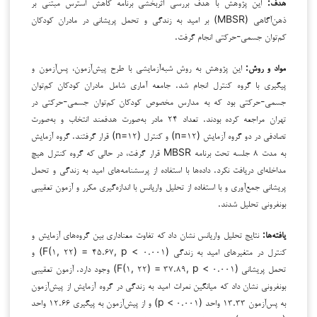
هدف:
این پژوهش با هدف بررسی اثربخشی برنامه کاهش استرس مبتنی بر
ذهن‌آگاهی (MBSR) بر امید به زندگی و تحمل پریشانی در مادران کودکان
کم‌توان جسمی-حرکتی انجام گرفت.
مواد و روش:
این پژوهش به روش شبه‌آزمایشی با طرح پیش‌آزمون، پس‌آزمون و
پیگیری با گروه کنترل انجام شد. جامعه آماری شامل مادران کودکان کم‌توان
جسمی-حرکتی بود که به مدارس مخصوص کودکان کم‌توان جسمی-حرکتی در
تهران مراجعه کرده بودند. تعداد ۲۴ مادر به‌صورت هدفمند انتخاب و به‌صورت
تصادفی در دو گروه آزمایش (n=۱۲) و کنترل (n=۱۲) قرار گرفتند. گروه آزمایش
به مدت ۸ جلسه تحت برنامه MBSR قرار گرفت، در حالی که گروه کنترل هیچ
مداخله‌ای دریافت نکرد. داده‌ها با استفاده از پرسشنامه‌های امید به زندگی و تحمل
پریشانی جمع‌آوری و با استفاده از تحلیل واریانس با اندازه‌گیری مکرر و آزمون تعقیبی
بونفرونی تحلیل شدند.
یافته‌ها:
نتایج تحلیل واریانس نشان داد که تفاوت معناداری بین گروه‌های آزمایش و
کنترل در متغیرهای امید به زندگی (F(۱, ۲۲) = ۴۵.۶۷, p < ۰.۰۰۱) و
تحمل پریشانی (F(۱, ۲۲) = ۳۷.۸۹, p < ۰.۰۰۱) وجود دارد. آزمون تعقیبی
بونفرونی نشان داد که میانگین نمرات امید به زندگی در گروه آزمایش از پیش‌آزمون
به پس‌آزمون ۱۳.۳۳ واحد (p < ۰.۰۰۱) و از پیش‌آزمون به پیگیری ۱۲.۶۶ واحد