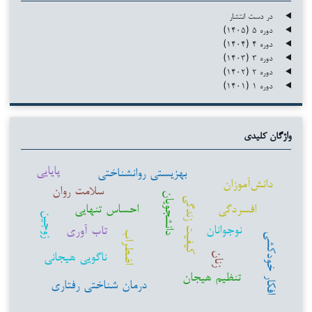
در دست انتشار
دوره ۵ (۱۴۰۵)
دوره ۴ (۱۴۰۴)
دوره ۳ (۱۴۰۳)
دوره ۲ (۱۴۰۲)
دوره ۱ (۱۴۰۱)
واژگان کلیدی
پایایی
بهزیستی روانشناختی
دانش‌آموزان
سلامت روان
دانشجویان
کیفیت زندگی
افسردگی
احساس تنهایی
زوجین
نوجوانان
تاب آوری
اضطراب
افکار خودکشی
ناگویی هیجانی
زنان
تنظیم هیجان
درمان شناختی رفتاری