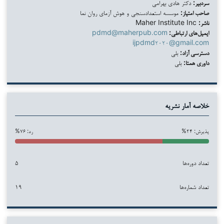
سردبیر:
دکتر هادی بهرامی
صاحب امتیاز:
موسسه استعدادسنجی و هوش آزمای روان نما
ناشر:
Maher Institute Inc
ایمیل‌های ارتباطی:
pdmd@maherpub.com
ijpdmd۲۰۲۰@gmail.com
دسترسی آزاد:
بلی
داوری همتا:
بلی
خلاصه آمار نشریه
پذیرش: ۲۴%
رد: ۷۶%
تعداد دوره‌ها
۵
تعداد شماره‌ها
۱۹