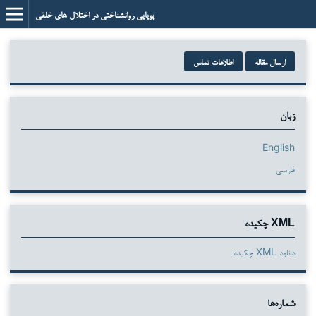
پویایی روانشناختی در اختلال های خلقی
ارسال مقاله
اطلاعات تماس
زبان
English
فارسی
XML چکیده
دانلود XML چکیده
شماره‌ها