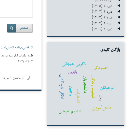
دوره ۵ (۱۴۰۵)
دوره ۴ (۱۴۰۴)
دوره ۳ (۱۴۰۳)
دوره ۲ (۱۴۰۲)
دوره ۱ (۱۴۰۱)
جستجو
اثربخشی برنامه کاهش استرس مبتنی بر ذهن آگاهی (MBSR) بر ام
واژگان کلیدی
طیبه دلشاد, لیلا سادات مدرسی (r
۱۴۰۳/۰۶/۰۷
ناگویی هیجانی
افسردگی
پایایی
افکار خودکشی
کیفیت زندگی
۱ الی ۱(از مجموع ۱ مورد)
دانشجویان
نوجوانان
زوجین
اضطراب
زنان
دانش‌آموزان
تنظیم هیجان