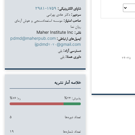
شاپای الکترونیکی:
۲۹۸۱-۱۷۵۹
سردبیر:
دکتر هادی بهرامی
صاحب امتیاز:
موسسه استعدادسنجی و هوش آزمای
روان نما
ناشر:
Maher Institute Inc
ایمیل‌های ارتباطی:
pdmd@maherpub.com
ijpdmd۲۰۲۰@gmail.com
دسترسی آزاد:
بلی
داوری همتا:
بلی
۲۴-۳۵
خلاصه آمار نشریه
پذیرش: ۲۴%
رد: ۷۶%
تعداد دوره‌ها
۵
تعداد شماره‌ها
۱۹