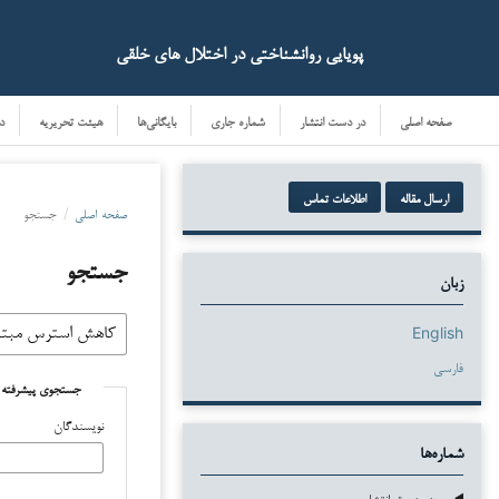
پویایی روانشناختی در اختلال های خلقی
صفحه اصلی
در دست انتشار
شماره جاری
بایگانی‌ها
هیئت تحریریه
د
ارسال مقاله
اطلاعات تماس
صفحه اصلی
/
جستجو
جستجو
زبان
English
فارسی
جستجوی پیشرفته
نویسندگان
شماره‌ها
در دست انتشار