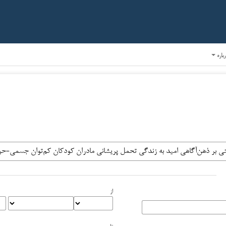
رباره
از
تا