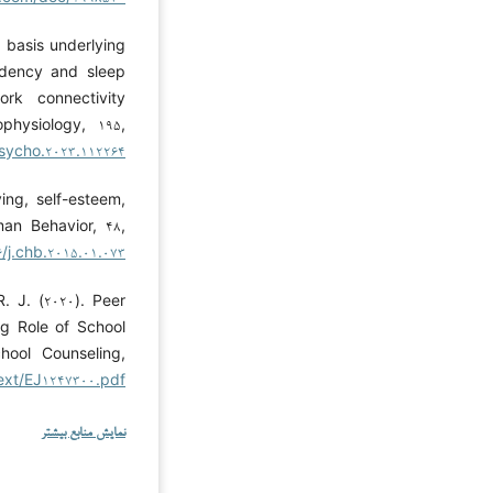
al basis underlying
endency and sleep
ork connectivity
physiology, ۱۹۵,
jpsycho.۲۰۲۳.۱۱۲۲۶۴
ying, self-esteem,
an Behavior, ۴۸,
۶/j.chb.۲۰۱۵.۰۱.۰۷۳
R. J. (۲۰۲۰). Peer
ng Role of School
ool Counseling,
ltext/EJ۱۲۴۷۳۰۰.pdf
نمایش منابع بیشتر