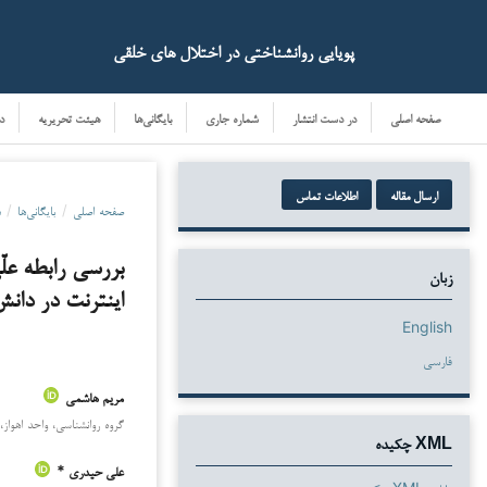
پویایی روانشناختی در اختلال های خلقی
صفحه اصلی
در دست انتشار
شماره جاری
بایگانی‌ها
هیئت تحریریه
د
ارسال مقاله
اطلاعات تماس
صفحه اصلی
/
بایگانی‌ها
/
دو
بررسی رابطه علّ
زبان
اینترنت در دانش‌آم
English
فارسی
مریم هاشمی
دانلودها
گروه روانشناسی، واحد اهواز، د
XML چکیده
علی حیدری *