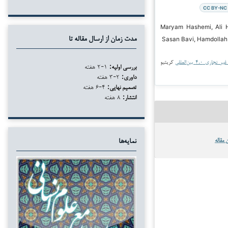
CC BY-NC 
۲ Maryam Hashemi, Ali Heidary,
Sasan Bavi, Hamdollah
مدت زمان از ارسال مقاله تا
جاری ۴.۰ بین‌المللی
کریتیو
بررسی اولیه:
۱-۲ هفته
داوری:
۲-۳ هفته
تصمیم نهایی:
۴-۶ هفته
انتشار:
۸ هفته
 مقاله
نمایه‌ها