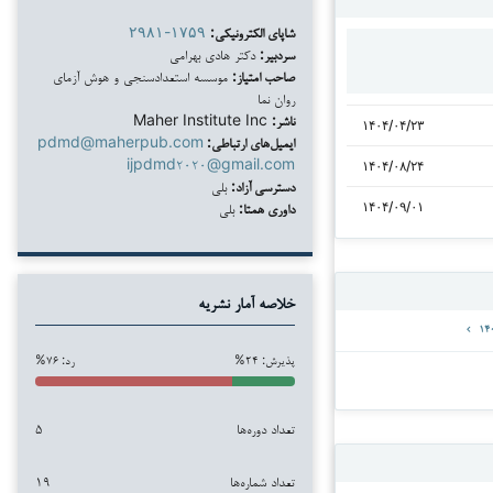
شاپای الکترونیکی:
۲۹۸۱-۱۷۵۹
سردبیر:
دکتر هادی بهرامی
صاحب امتیاز:
موسسه استعدادسنجی و هوش آزمای
روان نما
ناشر:
Maher Institute Inc
۱۴۰۴/۰۴/۲۳
ایمیل‌های ارتباطی:
pdmd@maherpub.com
ijpdmd۲۰۲۰@gmail.com
۱۴۰۴/۰۸/۲۴
دسترسی آزاد:
بلی
داوری همتا:
بلی
۱۴۰۴/۰۹/۰۱
خلاصه آمار نشریه
پذیرش: ۲۴%
رد: ۷۶%
تعداد دوره‌ها
۵
تعداد شماره‌ها
۱۹