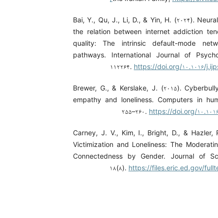
Bai, Y., Qu, J., Li, D., & Yin, H. (۲۰۲۴). Neur
the relation between internet addiction t
quality: The intrinsic default-mode netw
pathways. International Journal of Psycho
۱۱۲۲۶۴.
https://doi.org/۱۰.۱۰۱۶/j.i
Brewer, G., & Kerslake, J. (۲۰۱۵). Cyberbull
empathy and loneliness. Computers in hum
۲۵۵–۲۶۰.
https://doi.org/۱۰.۱۰۱
Carney, J. V., Kim, I., Bright, D., & Hazler, 
Victimization and Loneliness: The Moderati
Connectedness by Gender. Journal of Sch
۱۸(۸).
https://files.eric.ed.gov/ful