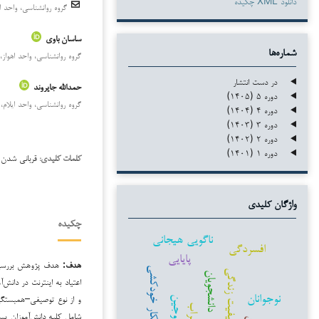
دانلود XML چکیده
گروه روانشناسی، واحد اهو
ساسان باوی
شماره‌ها
گروه روانشناسی، واحد اهواز، د
در دست انتشار
حمدالله جایروند
دوره ۵ (۱۴۰۵)
گروه روانشناسی، واحد ایلام، د
دوره ۴ (۱۴۰۴)
دوره ۳ (۱۴۰۳)
دوره ۲ (۱۴۰۲)
دوره ۱ (۱۴۰۱)
قربانی شدن س
کلمات کلیدی:
واژگان کلیدی
چکیده
ناگویی هیجانی
افسردگی
پایایی
هدف:
هدف پژوهش بررسی ر
افکار خودکشی
کیفیت زندگی
دانشجویان
اعتیاد به اینترنت در دانش
نوجوانان
و از نوع توصیفی–همبستگی 
زوجین
اضطراب