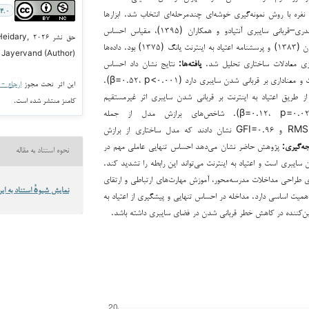
۴.۰
۱۴۰۱ بود. نمونه‌ای ۳۴۱ نفره با روش نمونه‌گیری خوشه‌ای چندمرحله‌ای انتخاب شد. ابزارها
شامل پرسشنامه تجربه قلدری–قربانی سایبری آنتیادو و همکاران (۱۳۹۵)، مقیاس احساس
حق نشر ۰۲۶
تنهایی دی‌توماسو و همکاران (۱۳۸۳) و پرسشنامه اعتیاد به اینترنت یانگ (۱۳۷۵) بود. داده‌ها
 Jayervand (Author)
ازی معادلات ساختاری تحلیل شد.
یافته‌ها:
نتایج نشان داد احساس
تنهایی تأثیر مستقیم، مثبت و معناداری بر قربانی شدن سایبری دارد (β=۰.۵۲، p<۰.۰۰۱).
این اثر تحت مجوز
ارجاع - غیر ت
 طریق اعتیاد به اینترنت بر قربانی شدن سایبری اثر غیرمستقیم
کامنز منتشر شده است.
معنادار نشان داد (β=۰.۱۲، p=۰.۰۲۲). شاخص‌های برازش مدل از جمله
RMSEA=۰.۰۴، CFI=۰.۹۶ و GFI=۰.۹۶ نشان دادند که مدل ساختاری از برازش
جه‌گیری
:
پژوهش حاضر نشان می‌دهد احساس تنهایی عاملی مهم در
نحوه استناد به مقاله
سایبری است و اعتیاد به اینترنت می‌تواند این رابطه را تشدید کند.
ای طراحی مداخلات مدرسه‌محور، آموزش مهارت‌های ارتباطی و ارتقای
نمایش شیوهٔ استناد به این
 اهمیت اساسی دارد. مداخله در احساس تنهایی و پیشگیری از اعتیاد به
یین‌کننده در کاهش خطر قربانی شدن در فضای سایبری داشته باشد.