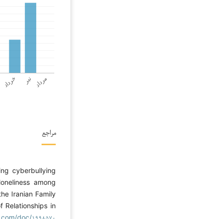
مراجع
ing cyberbullying
loneliness among
the Iranian Family
f Relationships in
ca.com/doc/۱۹۹۸۵۷۰/