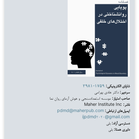
شاپای الکترونیکی:
۲۹۸۱-۱۷۵۹
سردبیر:
دکتر هادی بهرامی
صاحب امتیاز:
موسسه استعدادسنجی و هوش آزمای روان نما
ناشر:
Maher Institute Inc
ایمیل‌های ارتباطی:
pdmd@maherpub.com
ijpdmd۲۰۲۰@gmail.com
دسترسی آزاد:
بلی
داوری همتا:
بلی