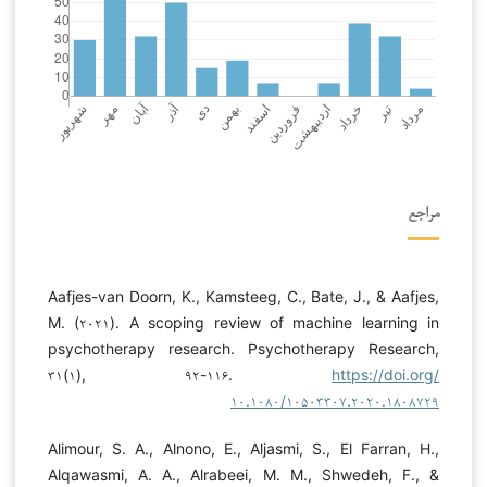
مراجع
Aafjes-van Doorn, K., Kamsteeg, C., Bate, J., & Aafjes,
M. (۲۰۲۱). A scoping review of machine learning in
psychotherapy research. Psychotherapy Research,
۳۱(۱), ۹۲-۱۱۶.
https://doi.org/
۱۰.۱۰۸۰/۱۰۵۰۳۳۰۷.۲۰۲۰.۱۸۰۸۷۲۹
Alimour, S. A., Alnono, E., Aljasmi, S., El Farran, H.,
Alqawasmi, A. A., Alrabeei, M. M., Shwedeh, F., &