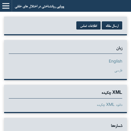
پویایی روانشناختی در اختلال های خلقی
ارسال مقاله
اطلاعات تماس
زبان
English
فارسی
XML چکیده
دانلود XML چکیده
شماره‌ها