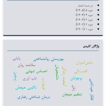
در دست انتشار
دوره ۵ (۱۴۰۵)
دوره ۴ (۱۴۰۴)
دوره ۳ (۱۴۰۳)
دوره ۲ (۱۴۰۲)
دوره ۱ (۱۴۰۱)
واژگان کلیدی
پایایی
بهزیستی روانشناختی
دانش‌آموزان
سلامت روان
دانشجویان
کیفیت زندگی
افسردگی
احساس تنهایی
زوجین
نوجوانان
تاب آوری
اضطراب
افکار خودکشی
ناگویی هیجانی
زنان
تنظیم هیجان
درمان شناختی رفتاری