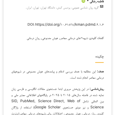
فاطمه رضائی *
گروه روان شناسی عمومی، پردیس کیش، دانشگاه تهران، تهران، ایران.
https://doi.org/۱۰.۶۱۸۳۸/kman.pdmd.۴.۱.۶
DOI:
شیوه¬های درمانی معاصر, هوش مصنوعی, روان درمانی
کلمات کلیدی:
چکیده
هدف:
این مطالعه با هدف بررسی ادغام و پیامدهای هوش مصنوعی در شیوه­های
درمانی معاصر انجام شده است.
روش‌شناسی:
در این پژوهش مروری ابتدا جستجوی مقالات انگلیسی و فارسی زبان
نمایه شده در فاصله سال‌های ۲۰۱۵ تا ۲۰۲۵ در پایگاه­های اطلاعاتی معتبر ملی و
بین المللی شامل SID, PubMed, Science Direct, Web of
Science و نیز موتور جستجوی Google Scholarبا استفاده از واژگان
کلیدی روان درمانی، هوش مصنوعی، اختلالات روانی،شیوه‌های درمانی معاصر،اینترنت