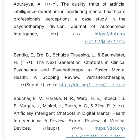
Aburayya, A. (۱۴۰۳). The quality traits of artificial
intelligence operations in predicting mental healthcare
professionals' perceptions: a case study in the
psychotherapy division. Journal of Autonomous
Intelligence, ۷(۴), ۱-۱۷.
https://doi.org/
۱۰.۳۲۶۲۹/jai.v۷i۴.۱۴۳۸
Bendig, E., Erb, B., Schulze-Thuesing, L., & Baumeister,
H. (۲۰۱۹). The Next Generation: Chatbots in Clinical
Psychology and Psychotherapy to Foster Mental
Health: A Scoping Review. Verhaltenstherapie,
۳۲(Suppl. ۱), ۶۴-۷۶.
https://doi.org/۱۰.۱۱۵۹/۰۰۰۵۰۱۸۱۲
Boucher, E. M., Harake, N. R., Ward, H. E., Stoeckl, S.
E., Vargas, J., Minkel, J., Parks, A. C., & Zilca, R. (۲۰۲۱).
Artificially Intelligent Chatbots in Digital Mental Health
Interventions: A Review. Expert Review of Medical
Devices, ۱۸(sup۱), ۳۷-۴۹.
https://doi.org/
۱۰.۱۰۸۰/۱۷۴۳۴۴۴۰.۲۰۲۱.۲۰۱۳۲۰۰