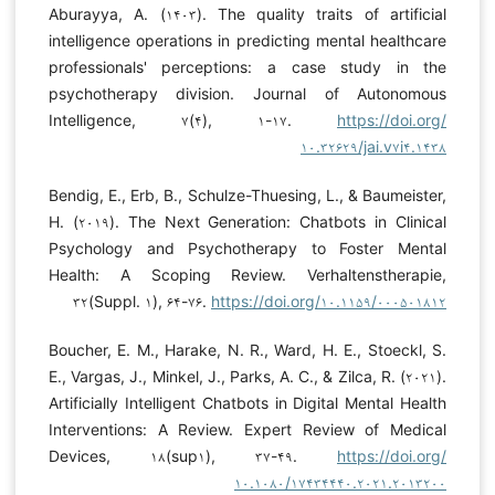
Aburayya, A. (۱۴۰۳). The quality traits of artificial
intelligence operations in predicting mental healthcare
professionals' perceptions: a case study in the
psychotherapy division. Journal of Autonomous
Intelligence, ۷(۴), ۱-۱۷.
https://doi.org/
۱۰.۳۲۶۲۹/jai.v۷i۴.۱۴۳۸
Bendig, E., Erb, B., Schulze-Thuesing, L., & Baumeister,
H. (۲۰۱۹). The Next Generation: Chatbots in Clinical
Psychology and Psychotherapy to Foster Mental
Health: A Scoping Review. Verhaltenstherapie,
۳۲(Suppl. ۱), ۶۴-۷۶.
https://doi.org/۱۰.۱۱۵۹/۰۰۰۵۰۱۸۱۲
Boucher, E. M., Harake, N. R., Ward, H. E., Stoeckl, S.
E., Vargas, J., Minkel, J., Parks, A. C., & Zilca, R. (۲۰۲۱).
Artificially Intelligent Chatbots in Digital Mental Health
Interventions: A Review. Expert Review of Medical
Devices, ۱۸(sup۱), ۳۷-۴۹.
https://doi.org/
۱۰.۱۰۸۰/۱۷۴۳۴۴۴۰.۲۰۲۱.۲۰۱۳۲۰۰