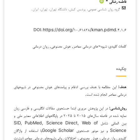
فاطمه رضائی *
گروه روان شناسی عمومی، پردیس کیش، دانشگاه تهران، تهران، ایران.
https://doi.org/۱۰.۶۱۸۳۸/kman.pdmd.۴.۱.۶
DOI:
شیوه¬های درمانی معاصر, هوش مصنوعی, روان درمانی
کلمات کلیدی:
چکیده
هدف:
این مطالعه با هدف بررسی ادغام و پیامدهای هوش مصنوعی در شیوه­های
درمانی معاصر انجام شده است.
روش‌شناسی:
در این پژوهش مروری ابتدا جستجوی مقالات انگلیسی و فارسی زبان
نمایه شده در فاصله سال‌های ۲۰۱۵ تا ۲۰۲۵ در پایگاه­های اطلاعاتی معتبر ملی و
بین المللی شامل SID, PubMed, Science Direct, Web of
Science و نیز موتور جستجوی Google Scholarبا استفاده از واژگان
کلیدی روان درمانی، هوش مصنوعی، اختلالات روانی،شیوه‌های درمانی معاصر،اینترنت