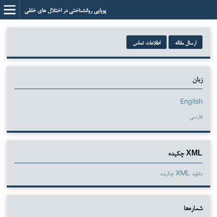
پویایی روانشناختی در اختلال های خلقی
ارسال مقاله
اطلاعات تماس
زبان
English
فارسی
XML چکیده
دانلود XML چکیده
شماره‌ها