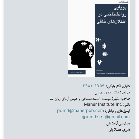
شاپای الکترونیکی:
۲۹۸۱-۱۷۵۹
سردبیر:
دکتر هادی بهرامی
صاحب امتیاز:
موسسه استعدادسنجی و هوش آزمای روان نما
ناشر:
Maher Institute Inc
ایمیل‌های ارتباطی:
pdmd@maherpub.com
ijpdmd۲۰۲۰@gmail.com
دسترسی آزاد:
بلی
داوری همتا:
بلی