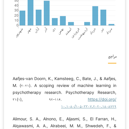
مراجع
Aafjes-van Doorn, K., Kamsteeg, C., Bate, J., & Aafjes,
M. (۲۰۲۱). A scoping review of machine learning in
psychotherapy research. Psychotherapy Research,
۳۱(۱), ۹۲-۱۱۶.
https://doi.org/
۱۰.۱۰۸۰/۱۰۵۰۳۳۰۷.۲۰۲۰.۱۸۰۸۷۲۹
Alimour, S. A., Alnono, E., Aljasmi, S., El Farran, H.,
Alqawasmi, A. A., Alrabeei, M. M., Shwedeh, F., &