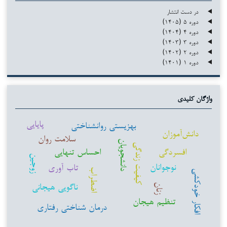
در دست انتشار
دوره ۵ (۱۴۰۵)
دوره ۴ (۱۴۰۴)
دوره ۳ (۱۴۰۳)
دوره ۲ (۱۴۰۲)
دوره ۱ (۱۴۰۱)
واژگان کلیدی
پایایی
بهزیستی روانشناختی
دانش‌آموزان
سلامت روان
دانشجویان
کیفیت زندگی
افسردگی
احساس تنهایی
زوجین
نوجوانان
تاب آوری
اضطراب
افکار خودکشی
ناگویی هیجانی
زنان
تنظیم هیجان
درمان شناختی رفتاری