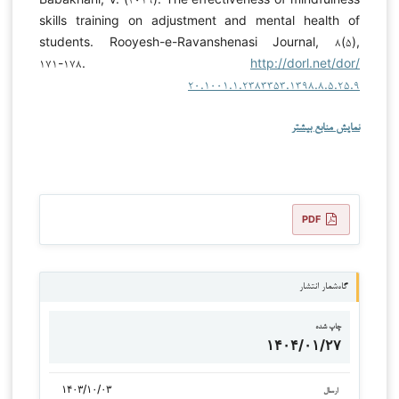
skills training on adjustment and mental health of
students. Rooyesh-e-Ravanshenasi Journal, ۸(۵),
۱۷۱-۱۷۸.
http://dorl.net/dor/
۲۰.۱۰۰۱.۱.۲۳۸۳۳۵۳.۱۳۹۸.۸.۵.۲۵.۹
نمایش منابع بیشتر
PDF
گاه‌شمار انتشار
چاپ شده
۱۴۰۴/۰۱/۲۷
۱۴۰۳/۱۰/۰۳
ارسال