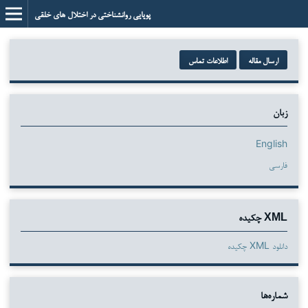
پویایی روانشناختی در اختلال های خلقی
ارسال مقاله
اطلاعات تماس
زبان
English
فارسی
XML چکیده
دانلود XML چکیده
شماره‌ها