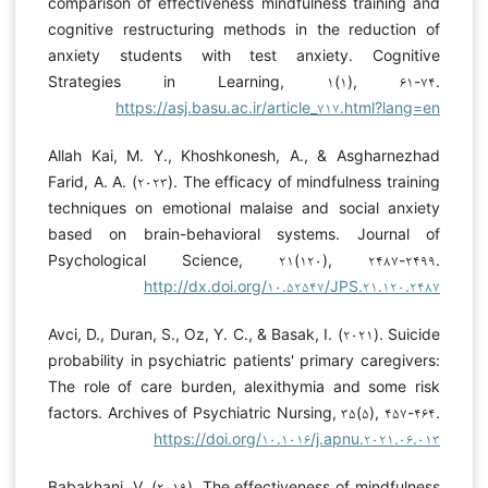
comparison of effectiveness mindfulness training and
cognitive restructuring methods in the reduction of
anxiety students with test anxiety. Cognitive
Strategies in Learning, ۱(۱), ۶۱-۷۴.
https://asj.basu.ac.ir/article_۷۱۷.html?lang=en
Allah Kai, M. Y., Khoshkonesh, A., & Asgharnezhad
Farid, A. A. (۲۰۲۳). The efficacy of mindfulness training
techniques on emotional malaise and social anxiety
based on brain-behavioral systems. Journal of
Psychological Science, ۲۱(۱۲۰), ۲۴۸۷-۲۴۹۹.
http://dx.doi.org/۱۰.۵۲۵۴۷/JPS.۲۱.۱۲۰.۲۴۸۷
Avci, D., Duran, S., Oz, Y. C., & Basak, I. (۲۰۲۱). Suicide
probability in psychiatric patients' primary caregivers:
The role of care burden, alexithymia and some risk
factors. Archives of Psychiatric Nursing, ۳۵(۵), ۴۵۷-۴۶۴.
https://doi.org/۱۰.۱۰۱۶/j.apnu.۲۰۲۱.۰۶.۰۱۳
Babakhani, V. (۲۰۱۹). The effectiveness of mindfulness