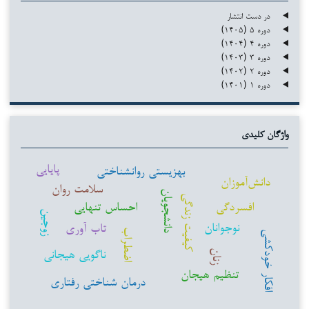
در دست انتشار
دوره ۵ (۱۴۰۵)
دوره ۴ (۱۴۰۴)
دوره ۳ (۱۴۰۳)
دوره ۲ (۱۴۰۲)
دوره ۱ (۱۴۰۱)
واژگان کلیدی
پایایی
بهزیستی روانشناختی
دانش‌آموزان
سلامت روان
دانشجویان
کیفیت زندگی
افسردگی
احساس تنهایی
زوجین
نوجوانان
تاب آوری
اضطراب
افکار خودکشی
ناگویی هیجانی
زنان
تنظیم هیجان
درمان شناختی رفتاری