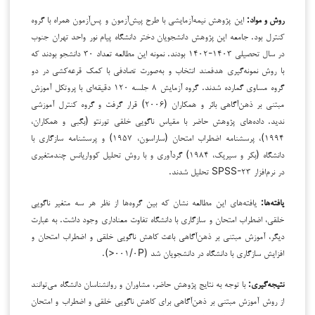
روش و مواد:
این پژوهش نیمه‌آزمایشی با طرح پیش‌آزمون و پس‌آزمون همراه با گروه
کنترل بود. جامعه این پژوهش دانشجویان دختر دانشگاه پیام نور واحد تهران جنوب
در سال تحصیلی ۱۴۰۳-۱۴۰۲ بودند. نمونه این مطالعه تعداد ۳۰ دانشجو بودند که
با روش نمونه‌گیری هدفمند انتخاب و به‌صورت تصادفی با کمک قرعه‌کشی در دو
گروه مساوی گمارده شدند. گروه آزمایش ۸ جلسه ۱۲۰ دقیقه‌ای با پروتکل آموزش
مبتنی بر ذهن‌آگاهی بائر و همکاران (۲۰۰۶) قرار گرفت و گروه کنترل آموزشی
ندید. داده‌های پژوهش حاضر با مقیاس ناگویی خلقی تورنتو (بگبی و همکاران،
۱۹۹۴)، پرسشنامه اضطراب امتحان (ساراسون، ۱۹۵۷) و پرسشنامه سازگاری با
دانشگاه (بکر و سیریک، ۱۹۸۴) گردآوری و با روش تحلیل کوواریانس چندمتغیری
در نرم‌افزار SPSS-۲۳ تحلیل شدند.
یافته‌ها:
یافته‌های این مطالعه نشان که بین گروه‌ها از نظر هر سه متغیر ناگویی
خلقی، اضطراب امتحان و سازگاری با دانشگاه تفاوت معناداری وجود داشت. به عبارت
دیگر، آموزش مبتنی بر ذهن‌آگاهی باعث کاهش ناگویی خلقی و اضطراب امتحان و
افزایش سازگاری با دانشگاه در دانشجویان شد (۰۰۱/۰P<).
نتیجه‌گیری:
با توجه به نتایج پژوهش حاضر، مشاوران و روانشناسان دانشگاه می‌توانند
از روش آموزش مبتنی بر ذهن‌آگاهی برای کاهش ناگویی خلقی و اضطراب و امتحان