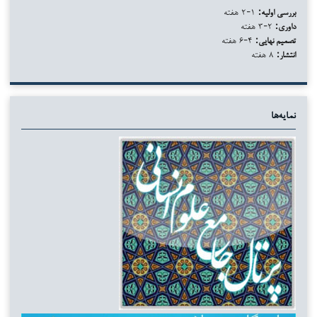
بررسی اولیه:
۱-۲ هفته
داوری:
۲-۳ هفته
تصمیم نهایی:
۴-۶ هفته
انتشار:
۸ هفته
نمایه‌ها