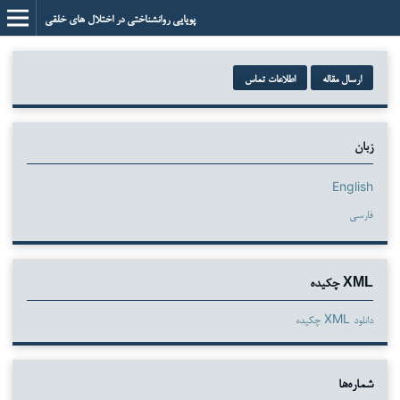
پویایی روانشناختی در اختلال های خلقی
ارسال مقاله
اطلاعات تماس
زبان
English
فارسی
XML چکیده
دانلود XML چکیده
شماره‌ها