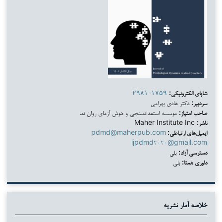
شاپای الکترونیکی:
۲۹۸۱-۱۷۵۹
سردبیر:
دکتر هادی بهرامی
صاحب امتیاز:
موسسه استعدادسنجی و هوش آزمای روان نما
ناشر:
Maher Institute Inc
ایمیل‌های ارتباطی:
pdmd@maherpub.com
ijpdmd۲۰۲۰@gmail.com
دسترسی آزاد:
بلی
داوری همتا:
بلی
خلاصه آمار نشریه