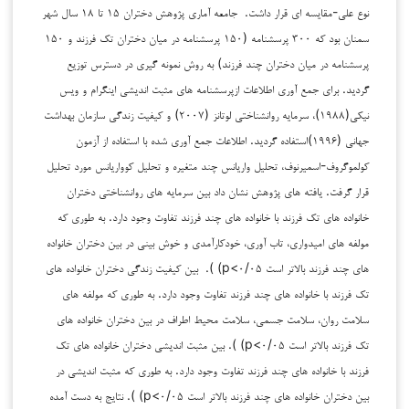
نوع علی-مقایسه ای قرار داشت. جامعه آماری پژوهش دختران ۱۵ تا ۱۸ سال شهر
سمنان بود که ۳۰۰ پرسشنامه (۱۵۰ پرسشنامه در میان دختران تک فرزند و ۱۵۰
پرسشنامه در میان دختران چند فرزند) به روش نمونه گیری در دسترس توزیع
گردید. برای جمع آوری اطلاعات ازپرسشنامه های مثبت اندیشی اینگرام و ویس
نیکی(۱۹۸۸)، سرمایه روانشناختی لوتانز (۲۰۰۷) و کیفیت زندگی سازمان بهداشت
جهانی (۱۹۹۶)استفاده گردید. اطلاعات جمع آوری شده با استفاده از آزمون
کولموگروف-اسمیرنوف، تحلیل واریانس چند متغیره و تحلیل کوواریانس مورد تحلیل
قرار گرفت. یافته های پژوهش نشان داد بین سرمایه های روانشناختی دختران
خانواده های تک فرزند با خانواده های چند فرزند تفاوت وجود دارد. به طوری که
مولفه های امیدواری، تاب آوری، خودکارآمدی و خوش بینی در بین دختران خانواده
های چند فرزند بالاتر است p<۰/۰۵) ). بین کیفیت زندگی دختران خانواده های
تک فرزند با خانواده های چند فرزند تفاوت وجود دارد. به طوری که مولفه های
سلامت روان، سلامت جسمی، سلامت محیط اطراف در بین دختران خانواده های
تک فرزند بالاتر است p<۰/۰۵) ). بین مثبت اندیشی دختران خانواده های تک
فرزند با خانواده های چند فرزند تفاوت وجود دارد. به طوری که مثبت اندیشی در
بین دختران خانواده های چند فرزند بالاتر است p<۰/۰۵) ). نتایج به دست آمده