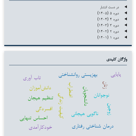
در دست انتشار
دوره ۵ (۱۴۰۵)
دوره ۴ (۱۴۰۴)
دوره ۳ (۱۴۰۳)
دوره ۲ (۱۴۰۲)
دوره ۱ (۱۴۰۱)
واژگان کلیدی
پایایی
بهزیستی روانشناختی
تاب آوری
زنان
اضطراب
دانش‌آموزان
دانشجویان
نوجوانان
کیفیت زندگی
تنظیم هیجان
زوجین
افسردگی
ناگویی هیجانی
احساس تنهایی
درمان شناختی رفتاری
خودکارآمدی