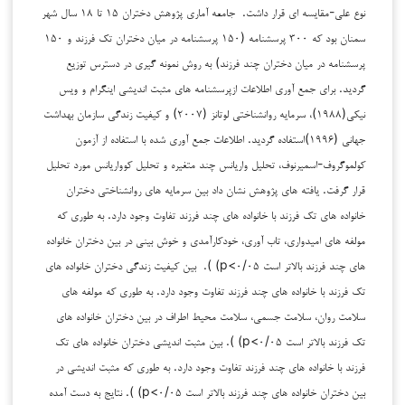
نوع علی-مقایسه ای قرار داشت. جامعه آماری پژوهش دختران ۱۵ تا ۱۸ سال شهر
سمنان بود که ۳۰۰ پرسشنامه (۱۵۰ پرسشنامه در میان دختران تک فرزند و ۱۵۰
پرسشنامه در میان دختران چند فرزند) به روش نمونه گیری در دسترس توزیع
گردید. برای جمع آوری اطلاعات ازپرسشنامه های مثبت اندیشی اینگرام و ویس
نیکی(۱۹۸۸)، سرمایه روانشناختی لوتانز (۲۰۰۷) و کیفیت زندگی سازمان بهداشت
جهانی (۱۹۹۶)استفاده گردید. اطلاعات جمع آوری شده با استفاده از آزمون
کولموگروف-اسمیرنوف، تحلیل واریانس چند متغیره و تحلیل کوواریانس مورد تحلیل
قرار گرفت. یافته های پژوهش نشان داد بین سرمایه های روانشناختی دختران
خانواده های تک فرزند با خانواده های چند فرزند تفاوت وجود دارد. به طوری که
مولفه های امیدواری، تاب آوری، خودکارآمدی و خوش بینی در بین دختران خانواده
های چند فرزند بالاتر است p<۰/۰۵) ). بین کیفیت زندگی دختران خانواده های
تک فرزند با خانواده های چند فرزند تفاوت وجود دارد. به طوری که مولفه های
سلامت روان، سلامت جسمی، سلامت محیط اطراف در بین دختران خانواده های
تک فرزند بالاتر است p<۰/۰۵) ). بین مثبت اندیشی دختران خانواده های تک
فرزند با خانواده های چند فرزند تفاوت وجود دارد. به طوری که مثبت اندیشی در
بین دختران خانواده های چند فرزند بالاتر است p<۰/۰۵) ). نتایج به دست آمده