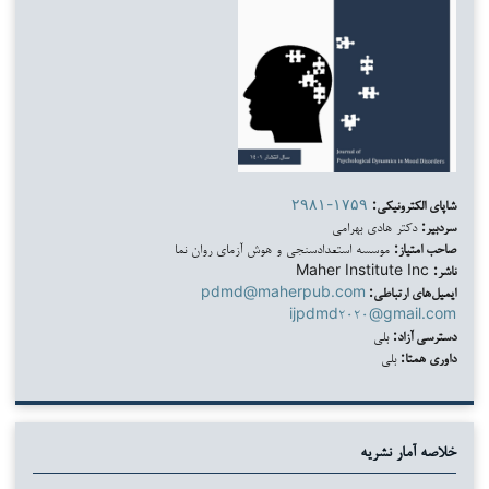
شاپای الکترونیکی:
۲۹۸۱-۱۷۵۹
سردبیر:
دکتر هادی بهرامی
صاحب امتیاز:
موسسه استعدادسنجی و هوش آزمای روان نما
ناشر:
Maher Institute Inc
ایمیل‌های ارتباطی:
pdmd@maherpub.com
ijpdmd۲۰۲۰@gmail.com
دسترسی آزاد:
بلی
داوری همتا:
بلی
خلاصه آمار نشریه