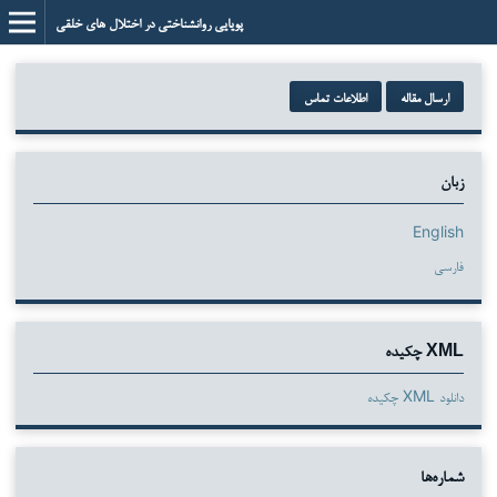
پویایی روانشناختی در اختلال های خلقی
ارسال مقاله
اطلاعات تماس
زبان
English
فارسی
XML چکیده
دانلود XML چکیده
شماره‌ها