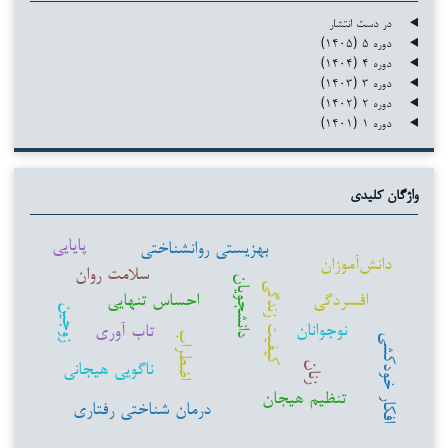
در دست انتشار
دوره ۵ (۱۴۰۵)
دوره ۴ (۱۴۰۴)
دوره ۳ (۱۴۰۳)
دوره ۲ (۱۴۰۲)
دوره ۱ (۱۴۰۱)
واژگان کلیدی
پایایی
بهزیستی روانشناختی
دانش‌آموزان
سلامت روان
دانشجویان
کیفیت زندگی
افسردگی
احساس تنهایی
زوجین
نوجوانان
تاب آوری
اضطراب
افکار خودکشی
ناگویی هیجانی
زنان
تنظیم هیجان
درمان شناختی رفتاری