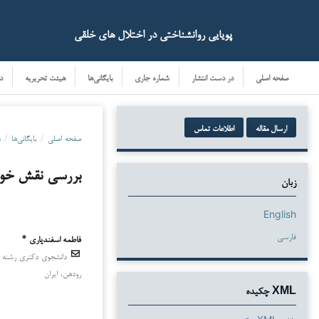
پویایی روانشناختی در اختلال های خلقی
صفحه اصلی
در دست انتشار
شماره جاری
بایگانی‌ها
هیئت تحریریه
د
ارسال مقاله
اطلاعات تماس
صفحه اصلی
/
بایگانی‌ها
/
دو
بررسی نقش خودک
زبان
English
فارسی
فاطمه اسفندیاری *
دانشجوی دکتری رشته مد
دانلودها
رودهن، ایران
XML چکیده