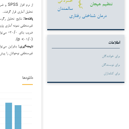
تنظیم هیجان
از نرم 
سالمندان
تحلیل آماری قرار گرفت.
درمان شناختی رفتاری
یافته‌ها:
غیرمنطقی نمونه آماری پژو
ضریب بتای
(۰۱/۰> p).
اطلاعات
نتیجه‌گیری:
بنابراین می‌ت
غیرمنطقی نوجوانان را پیش‌
برای خوانندگان
برای نویسندگان
برای کتابداران
دانلودها