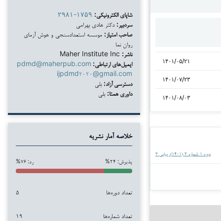
شاپای الکترونیکی:
۲۹۸۱-۱۷۵۹
سردبیر:
دکتر هادی بهرامی
صاحب امتیاز:
موسسه استعدادسنجی و هوش آزمای
روان نما
ناشر:
Maher Institute Inc
۱۴۰۱/۰۵/۲۱
ایمیل‌های ارتباطی:
pdmd@maherpub.com
ijpdmd۲۰۲۰@gmail.com
۱۴۰۱/۰۷/۲۳
دسترسی آزاد:
بلی
داوری همتا:
بلی
۱۴۰۱/۰۸/۰۳
خلاصه آمار نشریه
دوره ۱ شماره ۳ (۱۴۰۱): پیاپی ۳
پذیرش: ۲۴%
رد: ۷۶%
تعداد دوره‌ها
۵
تعداد شماره‌ها
۱۹