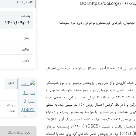
https://doi.org/۱۰.۶۱۸
گاه‌شمار انتشار
DOI:
چاپ شده
دیجیتال, باورهای غیرمنطقی, نوجوانان, دوره دوم متوسطه
۱۴۰۱/۰۹/۰۱
ارسال
بازنگری
پذیرش
بررسی نقش خودکارآمدی دیجیتال در باورهای غیرمنطقی نوجوانان
هدف کاربردی و از نظر روش، پژوهشی توصیفی و از نوع همبستگی
شماره
 حاضر شامل کلیه نوجوانان دوره دوم مقطع متوسطه مشغول به
تحصیل در سال تحصیلی ۱۴۰۱-۱۴۰۲ در منطقه ۳ تهران بودند. از این رو، حجم نمونه
پژوهش بر اساس جدول مورگان و با در نظر گرفتن احتمال ریزش ۲۵۰ نفر تعیین شد. به منظور
نوع مقاله
ه‌گیری هدفمند و در دسترس با مراجعه به مدارس پسرانه و دخترانه
مقالات
نه آماری پژوهش انتخاب گردید. ابزار استفاده شده برای گردآوری اطلاعات
شامل مقیاس خودکارآمدی دیجیتال اولفرت و اشمیت (DSES) (۱۴۰۱) و پرسشنامه باورهای
غیرمنطقی جونز (IBQ-۴۰) (۱۳۴۷) بود. در پژوهش حاضر داده‌های گردآوری شده با استفاده
نحوه استناد به مقاله