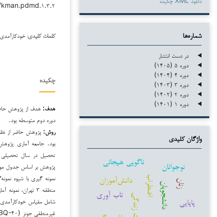
دانلود XML چکیده
۳۸/kman.pdmd.۱.۳.۲
خودکارآمدی 
شماره‌ها
کلمات کلیدی:
در دست انتشار
دوره ۵ (۱۴۰۵)
دوره ۴ (۱۴۰۴)
چکیده
دوره ۳ (۱۴۰۳)
دوره ۲ (۱۴۰۲)
دوره ۱ (۱۴۰۱)
هدف:
هدف از پژوهش حاضر 
دوره دوم متوسطه بود.
روش:
پژوهش حاضر از نظر 
واژگان کلیدی
بود. جامعه آماری پژوهش
ناگویی هیجانی
نوجوانان
نمونه گیری با شیوه نمون
دانش‌آموزان
اضطراب
زنان
دانشجویان
منطقه ۳ تهران، نمو
تاب آوری
کیفیت زندگی
پایایی
افسردگی