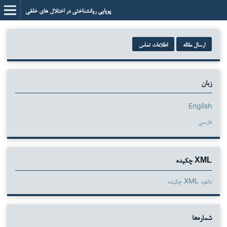
پویایی روانشناختی در اختلال های خلقی
ارسال مقاله
اطلاعات تماس
زبان
English
فارسی
XML چکیده
دانلود XML چکیده
شماره‌ها