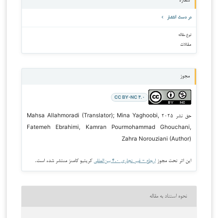
شماره
در دست انتشار
نوع مقاله
مقالات
مجوز
CC BY-NC ۴.۰
حق نشر ۲۰۲۵ Mahsa Allahmoradi (Translator); Mina Yaghoobi,
Fatemeh Ebrahimi, Kamran Pourmohammad Ghouchani,
Zahra Norouziani (Author)
این اثر تحت مجوز
ارجاع - غیر تجاری ۴.۰ بین‌المللی
کریتیو کامنز منتشر شده است.
نحوه استناد به مقاله