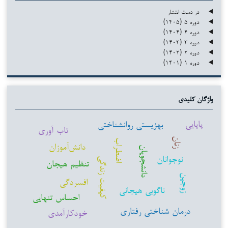
در دست انتشار
دوره ۵ (۱۴۰۵)
دوره ۴ (۱۴۰۴)
دوره ۳ (۱۴۰۳)
دوره ۲ (۱۴۰۲)
دوره ۱ (۱۴۰۱)
واژگان کلیدی
پایایی
بهزیستی روانشناختی
تاب آوری
زنان
اضطراب
دانش‌آموزان
دانشجویان
نوجوانان
کیفیت زندگی
تنظیم هیجان
زوجین
افسردگی
ناگویی هیجانی
احساس تنهایی
درمان شناختی رفتاری
خودکارآمدی