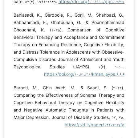
care, ۵۷(۴), ۱۹۴۴-۱۹۴۹.
https://doi.org/۱۰.۱۱۱۱/ppc.۱۲۶۳۷
Baniasadi, K., Gerdooie, R., Gorji, M., Shahbazi, G.,
Babaahmadi, F., Ghafourian, G., & Pourmohammad
Ghouchani, K. (۲۰۲۵). Comparison of Cognitive
Behavioral Therapy and Acceptance and Commitment
Therapy on Enhancing Resilience, Cognitive Flexibility,
and Distress Tolerance in Adolescents with Obsessive-
Compulsive Disorder. Journal of Adolescent and Youth
Psychological Studies (JAYPS), ۶(۶), ۱-۱۰.
https://doi.org/۱۰.۶۱۸۳۸/kman.jayps.۶.۶.۶
Barooti, M., Chin Aveh, M., & Saadi, S. (۲۰۲۳).
Comparing the Effectiveness of Schema Therapy and
Cognitive Behavioral Therapy on Cognitive Flexibility
and Negative Automatic Thoughts in Patients with
Major Depression. Journal of Disability Studies, ۱۳, ۴۵.
https://sid.ir/paper/۱۴۴۷۳۱۶/fa