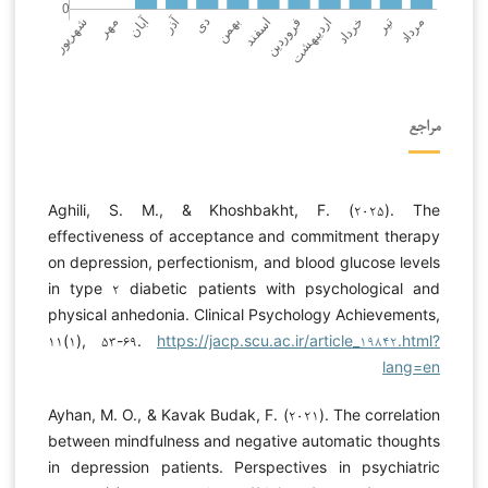
مراجع
Aghili, S. M., & Khoshbakht, F. (۲۰۲۵). The
effectiveness of acceptance and commitment therapy
on depression, perfectionism, and blood glucose levels
in type ۲ diabetic patients with psychological and
physical anhedonia. Clinical Psychology Achievements,
۱۱(۱), ۵۳-۶۹.
https://jacp.scu.ac.ir/article_۱۹۸۴۲.html?
lang=en
Ayhan, M. O., & Kavak Budak, F. (۲۰۲۱). The correlation
between mindfulness and negative automatic thoughts
in depression patients. Perspectives in psychiatric