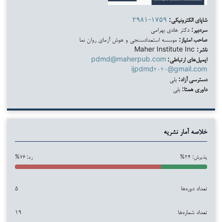
شاپای الکترونیکی:
۲۹۸۱-۱۷۵۹
سردبیر:
دکتر هادی بهرامی
صاحب امتیاز:
موسسه استعدادسنجی و هوش آزمای روان نما
ناشر:
Maher Institute Inc
ایمیل‌های ارتباطی:
pdmd@maherpub.com
ijpdmd۲۰۲۰@gmail.com
دسترسی آزاد:
بلی
داوری همتا:
بلی
خلاصه آمار نشریه
پذیرش: ۲۴%
رد: ۷۶%
تعداد دوره‌ها
۵
تعداد شماره‌ها
۱۹