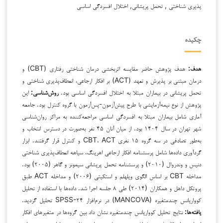
پذیری شناختی , تحمل پریشانی, اختلال افسردگی اساسی
چکیده
هدف:
هدف پژوهش حاضر مقایسه اثربخشی درمان شناختی رفتاری (CBT) و
درمان مبتنی بر پذیرش و تعهد (ACT) بر افکار ارجاعی، انعطاف‌پذیری شناختی و
تحمل پریشانی در بیماران مبتلا به اختلال افسردگی اساسی بود.
روش‌شناسی:
این
پژوهش از نوع نیمه‌آزمایشی با طرح پیش‌آزمون-پس‌آزمون با گروه کنترل بود. جامعه
آماری شامل بیماران مبتلا به افسردگی اساسی مراجعه‌کننده به مراکز روان‌شناسی
شهر تهران در سال ۱۴۰۴ بود. از میان آنان ۴۵ نفر به‌صورت در دسترس انتخاب و
به‌طور تصادفی در سه گروه ۱۵ نفری CBT، ACT و کنترل قرار گرفتند. ابزار
گردآوری داده‌ها شامل پرسشنامه افکار ارجاعی اهرینگ، سیاهه انعطاف‌پذیری شناختی
دنیس و وندروال (۲۰۱۰) و پرسشنامه تحمل پریشانی سیمونز و گاهر (۲۰۰۵) بود.
مداخله CBT بر اساس الگوی ویلهلم و استکیتی (۲۰۰۶) و مداخله ACT طبق
پروتکل داهل و همکاران (۲۰۱۴) طی ۸ جلسه اجرا شد. داده‌ها با استفاده از تحلیل
کوواریانس چندمتغیره (MANCOVA) در نرم‌افزار SPSS-۲۴ تحلیل گردید.
یافته‌ها:
نتایج تحلیل کوواریانس چندمتغیره نشان داد بین گروه‌ها در متغیرهای افکار