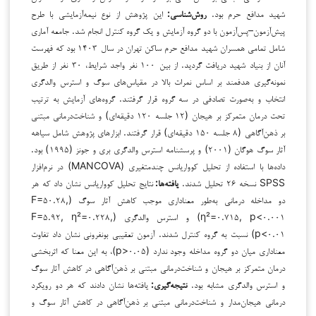
شهید مدافع حرم بود.
روش‌شناسی:
این پژوهش از نوع نیمه‌آزمایشی با طرح
پیش‌آزمون–پس‌آزمون با دو گروه آزمایش و یک گروه کنترل انجام شد. جامعه آماری
شامل تمامی همسران شهید مدافع حرم ساکن تهران در سال ۱۴۰۳ بود که فهرست
آنان از بنیاد شهید دریافت گردید. از بین ۱۰۰ نفر واجد شرایط، ۳۰ نفر از طریق
نمونه‌گیری هدفمند بر اساس نمرات بالا در مقیاس‌های سوگ و استرس والدگری
انتخاب و به‌صورت تصادفی در سه گروه قرار گرفتند. گروه‌های آزمایش به ترتیب
تحت درمان متمرکز بر هیجان (۱۲ جلسه ۱۲۰ دقیقه‌ای) و شناخت‌درمانی مبتنی
بر ذهن‌آگاهی (۸ جلسه ۱۵۰ دقیقه‌ای) قرار گرفتند. ابزارهای پژوهش شامل سیاهه
آثار سوگ هوگان (۲۰۰۱) و پرسشنامه استرس والدگری بری و جونز (۱۹۹۵) بود.
داده‌ها با استفاده از تحلیل کوواریانس چندمتغیری (MANCOVA) در نرم‌افزار
SPSS نسخه ۲۶ تحلیل شدند.
یافته‌ها
:
نتایج تحلیل کوواریانس نشان داد که هر
دو مداخله درمانی به‌طور معناداری موجب کاهش آثار سوگ (F=۵۰.۲۸,
η²=۰.۷۱۵, p<۰.۰۰۱) و استرس والدگری (F=۵.۹۲, η²=۰.۲۲۸,
p<۰.۰۱) نسبت به گروه کنترل شدند. آزمون تعقیبی بونفرونی نشان داد تفاوت
معناداری میان دو گروه مداخله وجود ندارد (p>۰.۰۵)، به این معنا که اثربخشی
درمان متمرکز بر هیجان و شناخت‌درمانی مبتنی بر ذهن‌آگاهی در کاهش آثار سوگ
و استرس والدگری مشابه بود.
نتیجه‌گیری
:
یافته‌ها نشان دادند که هر دو رویکرد
درمانی هیجان‌مدار و شناخت‌درمانی مبتنی بر ذهن‌آگاهی در کاهش آثار سوگ و