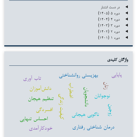
در دست انتشار
دوره ۵ (۱۴۰۵)
دوره ۴ (۱۴۰۴)
دوره ۳ (۱۴۰۳)
دوره ۲ (۱۴۰۲)
دوره ۱ (۱۴۰۱)
واژگان کلیدی
پایایی
بهزیستی روانشناختی
تاب آوری
زنان
اضطراب
دانش‌آموزان
دانشجویان
نوجوانان
کیفیت زندگی
تنظیم هیجان
زوجین
افسردگی
ناگویی هیجانی
احساس تنهایی
درمان شناختی رفتاری
خودکارآمدی