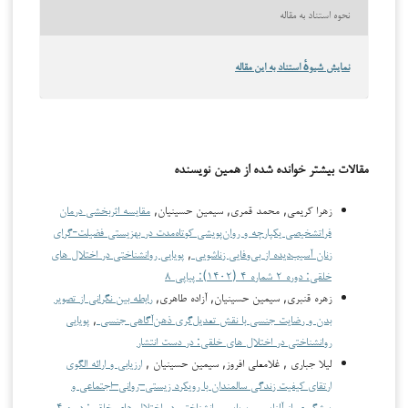
نحوه استناد به مقاله
نمایش شیوهٔ استناد به این مقاله
مقالات بیشتر خوانده شده از همین نویسنده
زهرا کریمی, محمد قمری, سیمین حسینیان,
مقایسه اثربخشی درمان
فراتشخیصی یکپارچه و روان‌پویشی کوتاه‌مدت در بهزیستی فضیلت-گرای
زنان آسیب‌دیده از بی‌وفایی زناشویی
,
پویایی روانشناختی در اختلال های
خلقی: دوره ۲ شماره ۴ (۱۴۰۲): پیاپی ۸
زهره قنبری, سیمین حسینیان, آزاده طاهری,
رابطه بین نگرانی از تصویر
بدن و رضایت جنسی با نقش تعدیل‌گری ذهن‌آگاهی جنسی
,
پویایی
روانشناختی در اختلال های خلقی: در دست انتشار
لیلا جباری , غلامعلی افروز, سیمین حسینیان ,
ارزیابی و ارائه الگوی
ارتقای کیفیت زندگی سالمندان با رویکرد زیستی–روانی–اجتماعی و
پیشگیری از آلزایمر
,
پویایی روانشناختی در اختلال های خلقی: دوره ۴