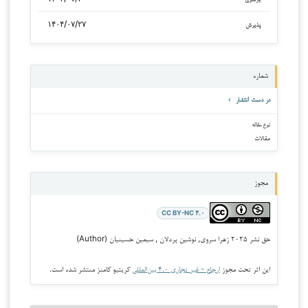
۱۴۰۴/۰۷/۲۷
پذیرش
شماره
در دست انتشار
نوع مقاله
مقالات
مجوز
CC BY-NC ۴.۰
حق نشر ۲۰۲۵ زهرا سروی, نوشین پردلان , سیمین حسینیان (Author)
این اثر تحت مجوز
ارجاع - غیر تجاری ۴.۰ بین‌المللی
کریتیو کامنز منتشر شده است.