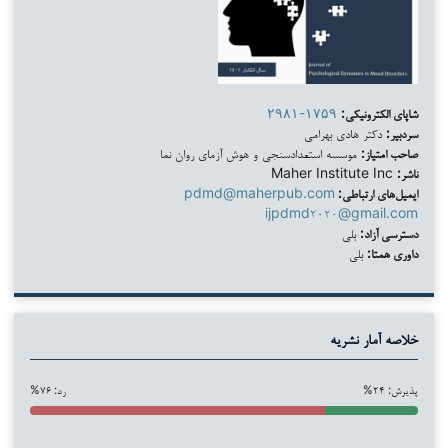
شاپای الکترونیکی:
۲۹۸۱-۱۷۵۹
سردبیر:
دکتر هادی بهرامی
صاحب امتیاز:
موسسه استعدادسنجی و هوش آزمای روان نما
ناشر:
Maher Institute Inc
ایمیل‌های ارتباطی:
pdmd@maherpub.com
ijpdmd۲۰۲۰@gmail.com
دسترسی آزاد:
بلی
داوری همتا:
بلی
خلاصه آمار نشریه
پذیرش: ۲۴%
رد: ۷۶%