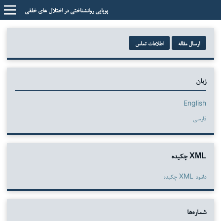
پویایی روانشناختی در اختلال های خلقی
ارسال مقاله
اطلاعات تماس
زبان
English
فارسی
XML چکیده
دانلود XML چکیده
شماره‌ها