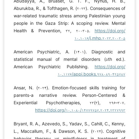
Abudayya, A., Bruaset, G. T. F., Nyhus, H. B.,
Aburukba, R., & Tofthagen, R. (۲۰۲۳). Consequences of
war-related traumatic stress among Palestinian young
people in the Gaza Strip: A scoping review. Mental
Health & Prevention, ۳۲, ۲۰۰۳۰۵.
https://doi.org/
۱۰.۱۰۱۶/j.mhp.۲۰۲۳.۲۰۰۳۰۵
American Psychiatric, A. (۱۴۰۱). Diagnostic and
statistical manual of mental disorders (۵th ed.).
American Psychiatric Publishing.
https://doi.org/
۱۰.۱۱۷۶/appi.books.۹۷۸۰۸۹۰۴۲۵۷۸۷
Ansar, N. (۲۰۲۴). Emotion-focused skills training for
parents-a narrative review. Person-Centered &
Experiential Psychotherapies, ۲۳(۳), ۲۹۶–۳۰۷.
https://doi.org/۱۰.۱۰۸۰/۱۴۷۷۹۷۵۷.۲۰۲۴.۲۳۲۷۹۹۳
Bryant, R. A., Azevedo, S., Yadav, S., Cahill, C., Kenny,
L., Maccallum, F., & Dawson, K. S. (۲۰۲۴). Cognitive
behavior therapy vs mindfulness in treatment of