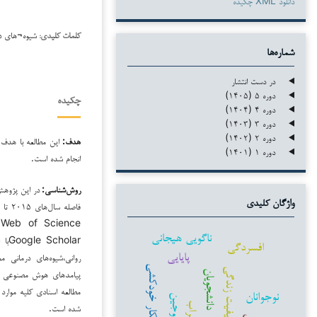
دانلود XML چکیده
شیوه¬های در
کلمات کلیدی:
شماره‌ها
در دست انتشار
دوره ۵ (۱۴۰۵)
چکیده
دوره ۴ (۱۴۰۴)
دوره ۳ (۱۴۰۳)
دوره ۲ (۱۴۰۲)
هدف:
این مطالعه با هدف 
دوره ۱ (۱۴۰۱)
انجام شده است.
روش‌شناسی:
در این پژوهش
واژگان کلیدی
ناگویی هیجانی
lar
افسردگی
پایایی
روانی،شیوه‌های درمانی 
افکار خودکشی
کیفیت زندگی
پیامدهای هوش مصنوعی در 
دانشجویان
مطالعه اسنادی کلیه موارد 
نوجوانان
زوجین
اضطراب
شده است.