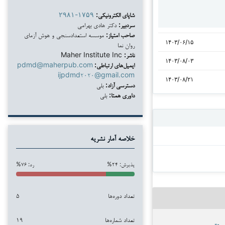
شاپای الکترونیکی:
۲۹۸۱-۱۷۵۹
سردبیر:
دکتر هادی بهرامی
صاحب امتیاز:
موسسه استعدادسنجی و هوش آزمای
۱۴۰۳/۰۶/۱۵
روان نما
ناشر:
Maher Institute Inc
۱۴۰۳/۰۸/۰۳
ایمیل‌های ارتباطی:
pdmd@maherpub.com
ijpdmd۲۰۲۰@gmail.com
۱۴۰۳/۰۸/۲۱
دسترسی آزاد:
بلی
داوری همتا:
بلی
خلاصه آمار نشریه
پذیرش: ۲۴%
رد: ۷۶%
تعداد دوره‌ها
۵
تعداد شماره‌ها
۱۹