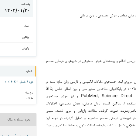
چاپ شده
۱۴۰۴/۰۱/۲۰
مانی معاصر, هوش مصنوعی, روان درمانی
ارسال
بازنگری
پذیرش
بررسی ادغام و پیامدهای هوش مصنوعی در شیوه­های درمانی معاصر
شماره
 مروری ابتدا جستجوی مقالات انگلیسی و فارسی زبان نمایه شده در
دوره ۴ شماره ۱ (۱۴۰۴)
فاصله سال‌های ۲۰۱۵ تا ۲۰۲۵ در پایگاه­های اطلاعاتی معتبر ملی و بین المللی شامل SID,
نوع مقاله
PubMed, Science Direct, Web of Science و نیز موتور جستجوی
مقالات
Google Schoبا استفاده از واژگان کلیدی روان درمانی، هوش مصنوعی، اختلالات
معاصر،اینترنت صورت گرفت. مقالات بازیابی و مرور شدند، سپس
شیوه‌های درمانی معاصر استخراج و تحلیل گردید. در انجام این
نحوه استناد به مقاله
اخلاقی شامل استناد بی­طرفانه، اصالت متون و حفظ امانتداری رعایت