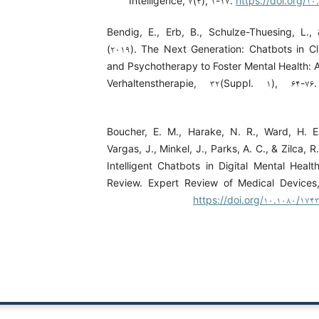
Intelligence, ۷(۴), ۱-۱۷.
https://doi.org/۱۰.
Bendig, E., Erb, B., Schulze-Thuesing, L.,
(۲۰۱۹). The Next Generation: Chatbots in Cl
and Psychotherapy to Foster Mental Health: 
Verhaltenstherapie, ۳۲(Suppl. ۱), ۶۴-۷
Boucher, E. M., Harake, N. R., Ward, H. E.
Vargas, J., Minkel, J., Parks, A. C., & Zilca, R. 
Intelligent Chatbots in Digital Mental Healt
Review. Expert Review of Medical Devices,
https://doi.org/۱۰.۱۰۸۰/۱۷۴