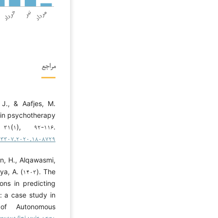
مراجع
 J., & Aafjes, M.
 in psychotherapy
۳۱(۱), ۹۲-۱۱۶.
۰۳۳۰۷.۲۰۲۰.۱۸۰۸۷۲۹
ran, H., Alqawasmi,
ya, A. (۱۴۰۳). The
tions in predicting
: a case study in
 of Autonomous