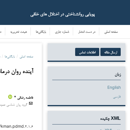
پویایی روانشناختی در اختلال های خلقی
صفحه اصلی
در دست انتشار
شماره جاری
بایگانی‌ها
هیئت تحریریه
د
ارسال مقاله
اطلاعات تماس
صفحه اصلی
/
بایگانی‌ها
/
د
آینده روان درم
زبان
English
فارسی
فاطمه رضائی *
دانلودها
گروه روان شناسی عمومی
XML چکیده
۳۸/kman.pdmd.۴.۱.۶