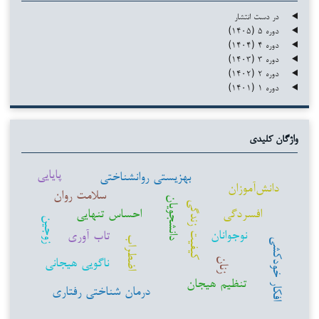
در دست انتشار
دوره ۵ (۱۴۰۵)
دوره ۴ (۱۴۰۴)
دوره ۳ (۱۴۰۳)
دوره ۲ (۱۴۰۲)
دوره ۱ (۱۴۰۱)
واژگان کلیدی
پایایی
بهزیستی روانشناختی
دانش‌آموزان
سلامت روان
دانشجویان
کیفیت زندگی
افسردگی
احساس تنهایی
زوجین
نوجوانان
تاب آوری
اضطراب
افکار خودکشی
ناگویی هیجانی
زنان
تنظیم هیجان
درمان شناختی رفتاری