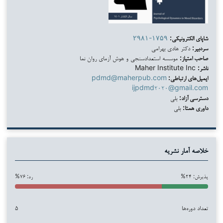
شاپای الکترونیکی:
۲۹۸۱-۱۷۵۹
سردبیر:
دکتر هادی بهرامی
صاحب امتیاز:
موسسه استعدادسنجی و هوش آزمای روان نما
ناشر:
Maher Institute Inc
ایمیل‌های ارتباطی:
pdmd@maherpub.com
ijpdmd۲۰۲۰@gmail.com
دسترسی آزاد:
بلی
داوری همتا:
بلی
خلاصه آمار نشریه
پذیرش: ۲۴%
رد: ۷۶%
تعداد دوره‌ها
۵