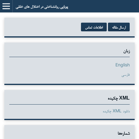
پویایی روانشناختی در اختلال های خلقی
ارسال مقاله
اطلاعات تماس
زبان
English
فارسی
XML چکیده
دانلود XML چکیده
شماره‌ها