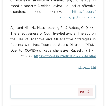
of intensive short-term dynamic psychotherapy in
mood disorders: A critical review. Journal of affective
disorders, ۲۷۳, ۳۷۵-۳۷۹.
https://doi.org/
۱۰.۱۰۱۶/j.jad.۲۰۲۰.۰۴.۰۰۲
Arjmand Nia, N., Hassanzadeh, R., & Abbasi, G. (۲۰۲۲).
The Effectiveness of Cognitive-Behavioral Therapy on
the Use of Adaptive and Maladaptive Strategies in
Patients with Post-Traumatic Stress Disorder (PTSD)
Due to COVID-۱۹. Ravanshenasi-e Ruyesh, ۱۱(۱۲),
۱۳۱-۱۴۱.
https://frooyesh.ir/article-۱-۳۹۱۷-fa.html
نمایش منابع بیشتر
PDF