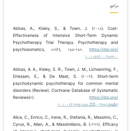
مراجع
Abbas, A., Kisley, S., & Town, J. (۲۰۱۸). Cost-
Effectiveness of Intensive Short-Term Dynamic
Psychotherapy Trial Therapy. Psychotherapy and
psychosomatics, ۸۷(۴), ۲۵۵-۲۵۷.
https://doi.org/
۱۰.۱۱۵۹/۰۰۰۴۸۷۶۰۰
Abbas, A. A., Kisley, S. R., Town, J. M., Lichsenring, F.,
Driessen, E., & De Maat, S. (۲۰۱۴). Short-term
psychodynamic psychotherapy for common mental
disorders (Review). Cochrane Database of Systematic
Reviews(۷).
https://doi.org/
۱۰.۱۰۰۲/۱۴۶۵۱۸۵۸.CD۰۰۴۶۸۷.pub۴
Alice, C., Enrico, C., Irene, R., Stefania, R., Massimo, C.,
Cyrus, R., Allan, A., & Massimiliano, B. (۱۳۹۹). Efficacy