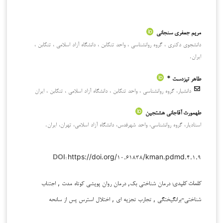
مریم جعفری سنجانی
دانشجوی دکتری ، گروه روانشناسی ، واحد تنکابن ، دانشگاه آزاد اسلامی ، تنکابن ،
ایران.
طاهر تیزدست *
دانشیار، گروه روانشناسی ، واحد تنکابن ، دانشگاه آزاد اسلامی ، تنکابن ، ایران
طهمورث آقاجانی هشتجین
استادیار، گروه روانشناسی، واحد شهرقدس، دانشگاه آزاد اسلامی، تهران، ایران.
https://doi.org/۱۰.۶۱۸۳۸/kman.pdmd.۴.۱.۹
DOI:
درمان شناختی بک, درمان روان پویشی کوتاه مدت , اجتناب
کلمات کلیدی:
شناختی-برانگیختگی , تجارب تجزیه ای , اختلال استرس پس از سانحه