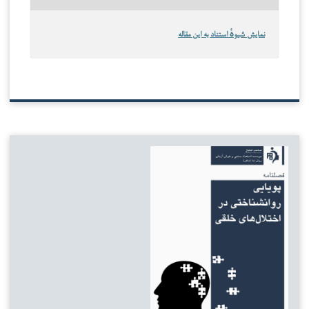
نمایش شیوهٔ استناد به این مقاله