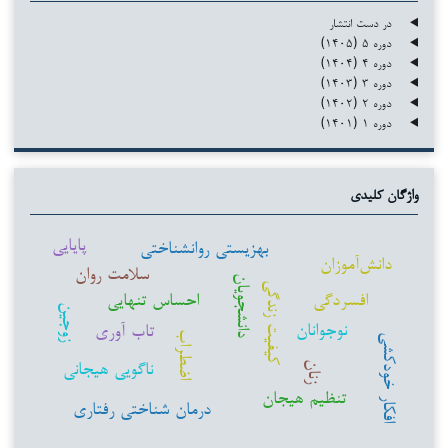
در دست انتشار
دوره ۵ (۱۴۰۵)
دوره ۴ (۱۴۰۴)
دوره ۳ (۱۴۰۳)
دوره ۲ (۱۴۰۲)
دوره ۱ (۱۴۰۱)
واژگان کلیدی
پایایی
بهزیستی روانشناختی
دانش‌آموزان
سلامت روان
دانشجویان
کیفیت زندگی
افسردگی
احساس تنهایی
زوجین
نوجوانان
تاب آوری
اضطراب
افکار خودکشی
ناگویی هیجانی
زنان
تنظیم هیجان
درمان شناختی رفتاری