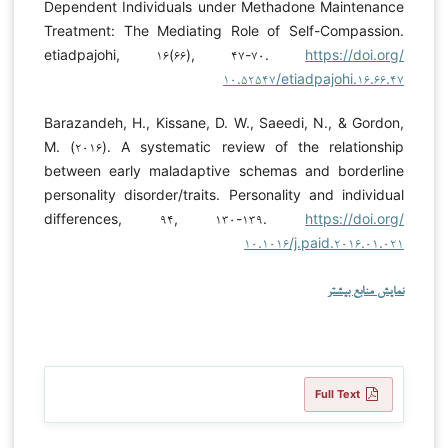
Dependent Individuals under Methadone Maintenance
Treatment: The Mediating Role of Self-Compassion.
etiadpajohi, ۱۶(۶۶), ۴۷-۷۰.
https://doi.org/
۱۰.۵۲۵۴۷/etiadpajohi.۱۶.۶۶.۴۷
Barazandeh, H., Kissane, D. W., Saeedi, N., & Gordon,
M. (۲۰۱۶). A systematic review of the relationship
between early maladaptive schemas and borderline
personality disorder/traits. Personality and individual
differences, ۹۴, ۱۳۰-۱۳۹.
https://doi.org/
۱۰.۱۰۱۶/j.paid.۲۰۱۶.۰۱.۰۲۱
نمایش منابع بیشتر
Full Text