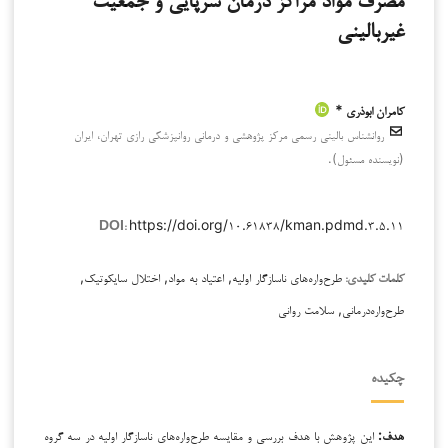
مصرف مواد مراکز درمان سرپایی و جمعیت
غیربالینی
کامران ابوذری *
روانشناس بالینی رسمی مرکز پژوهشی و درمانی روانپزشکی رازی تهران، ایران
(نویسنده مسئول).
https://doi.org/۱۰.۶۱۸۳۸/kman.pdmd.۳.۵.۱۱
DOI:
طرح‌واره‌های ناسازگار اولیه, اعتیاد به مواد, اختلال سایکوتیک,
کلمات کلیدی:
طرح‌واره‌درمانی, سلامت روانی
چکیده
هدف:
این پژوهش با هدف بررسی و مقایسه طرح‌واره‌های ناسازگار اولیه در سه گروه