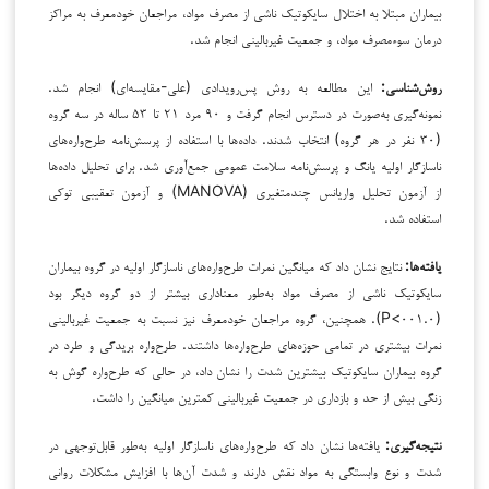
بیماران مبتلا به اختلال سایکوتیک ناشی از مصرف مواد، مراجعان خودمعرف به مراکز
درمان سوءمصرف مواد، و جمعیت غیربالینی انجام شد.
روش‌شناسی
:
این مطالعه به روش پس‌رویدادی (علی-مقایسه‌ای) انجام شد.
نمونه‌گیری به‌صورت در دسترس انجام گرفت و ۹۰ مرد ۲۱ تا ۵۳ ساله در سه گروه
(۳۰ نفر در هر گروه) انتخاب شدند. داده‌ها با استفاده از پرسش‌نامه طرح‌واره‌های
ناسازگار اولیه یانگ و پرسش‌نامه سلامت عمومی جمع‌آوری شد. برای تحلیل داده‌ها
از آزمون تحلیل واریانس چندمتغیری (MANOVA) و آزمون تعقیبی توکی
استفاده شد.
یافته‌ها
:
نتایج نشان داد که میانگین نمرات طرح‌واره‌های ناسازگار اولیه در گروه بیماران
سایکوتیک ناشی از مصرف مواد به‌طور معناداری بیشتر از دو گروه دیگر بود
(۰۰۱.۰>P). همچنین، گروه مراجعان خودمعرف نیز نسبت به جمعیت غیربالینی
نمرات بیشتری در تمامی حوزه‌های طرح‌واره‌ها داشتند. طرح‌واره بریدگی و طرد در
گروه بیماران سایکوتیک بیشترین شدت را نشان داد، در حالی که طرح‌واره گوش به
زنگی بیش از حد و بازداری در جمعیت غیربالینی کمترین میانگین را داشت.
نتیجه‌گیری
:
یافته‌ها نشان داد که طرح‌واره‌های ناسازگار اولیه به‌طور قابل‌توجهی در
شدت و نوع وابستگی به مواد نقش دارند و شدت آن‌ها با افزایش مشکلات روانی