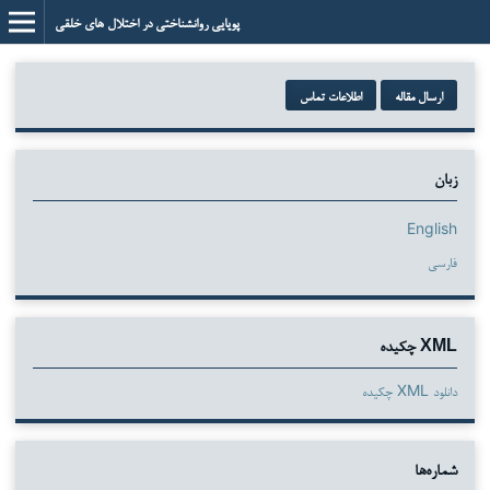
پویایی روانشناختی در اختلال های خلقی
ارسال مقاله
اطلاعات تماس
زبان
English
فارسی
XML چکیده
دانلود XML چکیده
شماره‌ها