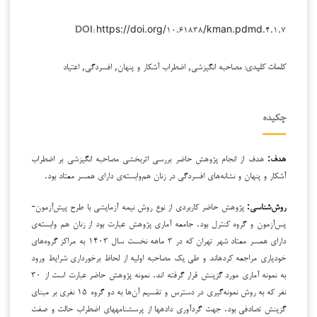
https://doi.org/۱۰.۶۱۸۳۸/kman.pdmd.۴.۱.۷
DOI:
مصاحبه انگیزشی, اضطراب آشکار و پنهان, افسردگی, اعتیاد
کلمات کلیدی:
چکیده
هدف:
هدف از انجام پژوهش حاضر بررسی اثربخشی مصاحبه انگیزشی بر اضطراب
آشکار و پنهان و نشانه‌های افسردگی در زنان هم‌وابسته‌ی دارای همسر معتاد بود.
روش‌شناسی:
پژوهش حاضر کاربردی از نوع روش نیمه آزمایشی با طرح پیش‌آزمون-
پس‌آزمون و گروه کنترل بود. جامعه آماری پژوهش عبارت بود از زنان هم وابسته‌ی
دارای همسر معتاد شهر تهران که در ۳ ماهه نخست سال ۱۴۰۳ به مراکز گروه‌های
خودیاری مراجعه کرده­اند و طی یک مصاحبه اولیه از لحاظ برخورداری شرایط ورود
به نمونه آماری مورد گزینش قرار گرفته اند. نمونه پژوهش حاضر عبارت است از ۳۰
نفر که به روش نمونه‌گیری در دسترس و تقسیم آن‌ها به دو گروه ۱۵ نفری بر مبنای
گزینش تصادفی بود. جهت گردآوری داده­ها از پرسشنامه­های اضطراب حالت و صفت