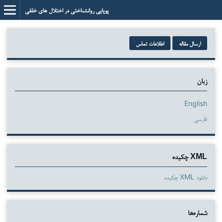
پویایی روانشناختی در اختلال های خلقی
ارسال مقاله
اطلاعات تماس
زبان
English
فارسی
XML چکیده
دانلود XML چکیده
شماره‌ها