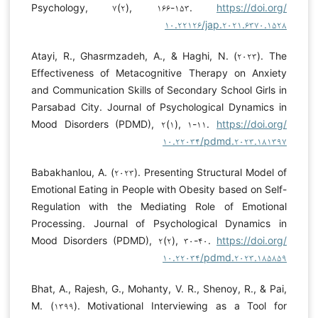
Psychology, ۷(۲), ۱۶۶-۱۵۳.
https://doi.org/
۱۰.۲۲۱۲۶/jap.۲۰۲۱.۶۳۷۰.۱۵۲۸
Atayi, R., Ghasrmzadeh, A., & Haghi, N. (۲۰۲۳). The
Effectiveness of Metacognitive Therapy on Anxiety
and Communication Skills of Secondary School Girls in
Parsabad City. Journal of Psychological Dynamics in
Mood Disorders (PDMD), ۲(۱), ۱-۱۱.
https://doi.org/
۱۰.۲۲۰۳۴/pdmd.۲۰۲۳.۱۸۱۳۹۷
Babakhanlou, A. (۲۰۲۳). Presenting Structural Model of
Emotional Eating in People with Obesity based on Self-
Regulation with the Mediating Role of Emotional
Processing. Journal of Psychological Dynamics in
Mood Disorders (PDMD), ۲(۲), ۳۰-۴۰.
https://doi.org/
۱۰.۲۲۰۳۴/pdmd.۲۰۲۳.۱۸۵۸۵۹
Bhat, A., Rajesh, G., Mohanty, V. R., Shenoy, R., & Pai,
M. (۱۳۹۹). Motivational Interviewing as a Tool for