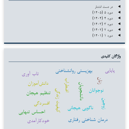
در دست انتشار
دوره ۵ (۱۴۰۵)
دوره ۴ (۱۴۰۴)
دوره ۳ (۱۴۰۳)
دوره ۲ (۱۴۰۲)
دوره ۱ (۱۴۰۱)
واژگان کلیدی
پایایی
بهزیستی روانشناختی
تاب آوری
زنان
اضطراب
دانش‌آموزان
دانشجویان
نوجوانان
کیفیت زندگی
تنظیم هیجان
زوجین
افسردگی
ناگویی هیجانی
احساس تنهایی
درمان شناختی رفتاری
خودکارآمدی