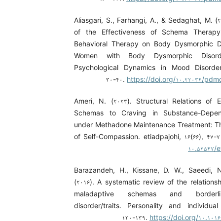
Aliasgari, S., Farhangi, A., & Sedaghat, M. 
of the Effectiveness of Schema Therapy
Behavioral Therapy on Body Dysmorphic D
Women with Body Dysmorphic Disord
Psychological Dynamics in Mood Disorder
۳۰-۴۰.
https://doi.org/۱۰.۲۲۰۳۴/pdm
Ameri, N. (۲۰۲۳). Structural Relations of 
Schemas to Craving in Substance-Depend
under Methadone Maintenance Treatment: Th
of Self-Compassion. etiadpajohi, ۱۶(۶۶), ۴۷-
۱۰.۵۲۵۴۷/e
Barazandeh, H., Kissane, D. W., Saeedi, 
(۲۰۱۶). A systematic review of the relations
maladaptive schemas and borderlin
disorder/traits. Personality and individual
۱۳۰-۱۳۹.
https://doi.org/۱۰.۱۰۱۶