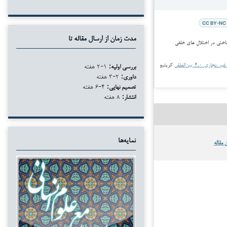
CC BY-NC 
مدت زمان از ارسال مقاله تا
جاری ۴.۰ بین‌المللی
کریتیو
بررسی اولیه:
۱-۲ هفته
داوری:
۲-۳ هفته
تصمیم نهایی:
۴-۶ هفته
انتشار:
۸ هفته
نمایه‌ها
 مقاله