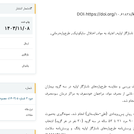
گاه‌شمار انتشار
https://doi.org/۱۰.۶۱۸۳۸
DOI:
چاپ شده
۱۴۰۳/۱۱/۰۸
ناسازگار اولیه, اعتیاد به مواد, اختلال سایکوتیک, طرح‌واره‌درمانی,
ارسال
بازنگری
پذیرش
ررسی و مقایسه طرح‌واره‌های ناسازگار اولیه در سه گروه بیماران
شماره
ک ناشی از مصرف مواد، مراجعان خودمعرف به مراکز درمان سوءمصرف
دوره ۳ شماره ۵ (۱۴۰۳): مجموعه مقالات رفتار و ذهن
نجام شد.
نوع مقاله
ه روش پس‌رویدادی (علی-مقایسه‌ای) انجام شد. نمونه‌گیری به‌صورت
مقالات
در دسترس انجام گرفت و ۹۰ مرد ۲۱ تا ۵۳ ساله در سه گروه (۳۰ نفر در هر گروه) انتخاب
از پرسش‌نامه طرح‌واره‌های ناسازگار اولیه یانگ و پرسش‌نامه سلامت