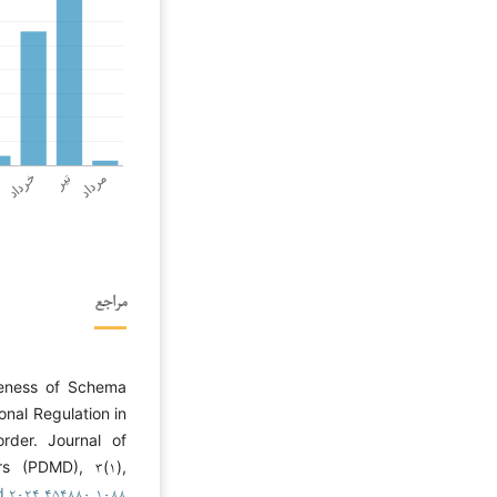
مراجع
veness of Schema
nal Regulation in
order. Journal of
s (PDMD), ۳(۱),
d.۲۰۲۴.۴۵۴۸۸۰.۱۰۸۸