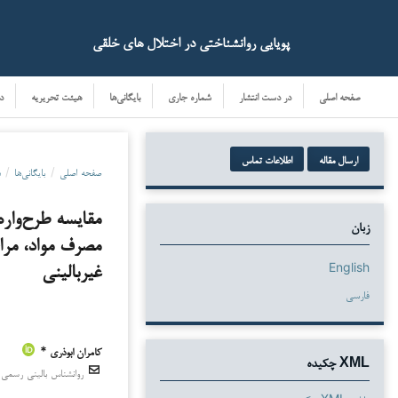
پویایی روانشناختی در اختلال های خلقی
صفحه اصلی
در دست انتشار
شماره جاری
بایگانی‌ها
هیئت تحریریه
د
ارسال مقاله
اطلاعات تماس
صفحه اصلی
/
بایگانی‌ها
/
دو
مقایسه‌ طرح‌واره
زبان
مصرف مواد، مرا
English
غیربالینی
فارسی
کامران ابوذری *
دانلودها
XML چکیده
روانشناس بالینی رسمی 