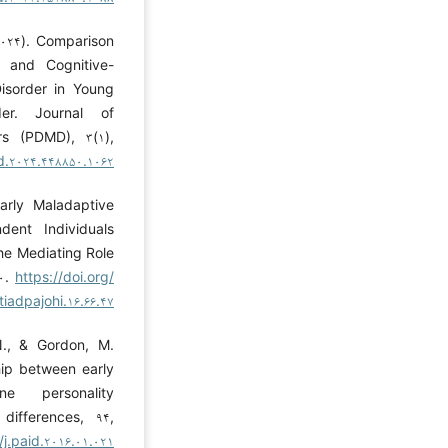
(۲۰۲۴). Comparison
 and Cognitive-
isorder in Young
er. Journal of
s (PDMD), ۳(۱),
d.۲۰۲۴.۴۴۸۸۵۰.۱۰۶۲
Early Maladaptive
ent Individuals
e Mediating Role
۷۰.
https://doi.org/
tiadpajohi.۱۶.۶۶.۴۷
N., & Gordon, M.
hip between early
e personality
 differences, ۹۴,
/j.paid.۲۰۱۶.۰۱.۰۲۱