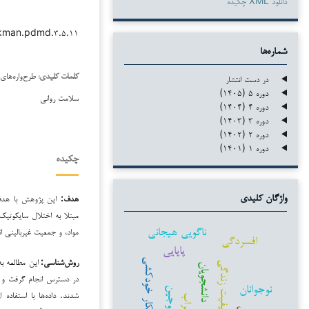
دانلود XML چکیده
/kman.pdmd.۳.۵.۱۱
شماره‌ها
طرح‌واره‌های 
در دست انتشار
کلمات کلیدی:
دوره ۵ (۱۴۰۵)
سلامت روانی
دوره ۴ (۱۴۰۴)
دوره ۳ (۱۴۰۳)
دوره ۲ (۱۴۰۲)
دوره ۱ (۱۴۰۱)
چکیده
هدف:
این پژوهش با هدف ب
واژگان کلیدی
مبتلا به اختلال سایکوتی
ناگویی هیجانی
مواد، و جمعیت غیربالینی ا
افسردگی
پایایی
روش‌شناسی
:
این مطالعه ب
افکار خودکشی
کیفیت زندگی
دانشجویان
نوجوانان
زوجین
شدند. داده‌ها با استفاده 
اضطراب