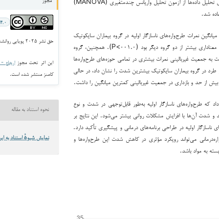
عمومی جمع‌آوری شد. برای تحلیل داده‌ها از آزمون تحلیل واریانس چندمتغیری (MANOVA)
مجوز
اده شد.
۴.۰
میانگین نمرات طرح‌واره‌های ناسازگار اولیه در گروه بیماران سایکوتیک
حق نشر ۲۰۲۵ پویایی روانشناختی در اختلال های خلقی
ناشی از مصرف مواد به‌طور معناداری بیشتر از دو گروه دیگر بود (۰۰۱.۰>P). همچنین، گروه
 به جمعیت غیربالینی نمرات بیشتری در تمامی حوزه‌های طرح‌واره‌ها
این اثر تحت مجوز
ارجاع - غیر ت
 طرد در گروه بیماران سایکوتیک بیشترین شدت را نشان داد، در حالی
کامنز منتشر شده است.
بیش از حد و بازداری در جمعیت غیربالینی کمترین میانگین را داشت.
داد که طرح‌واره‌های ناسازگار اولیه به‌طور قابل‌توجهی در شدت و نوع
نحوه استناد به مقاله
 و شدت آن‌ها با افزایش مشکلات روانی بیشتر می‌شود. این نتایج بر
ی ناسازگار اولیه در طراحی برنامه‌های درمانی و پیشگیری تأکید دارد.
اره‌درمانی می‌تواند رویکرد مؤثری در کاهش شدت این طرح‌واره‌ها و
نمایش شیوهٔ استناد به این
بسته به مواد باشد.