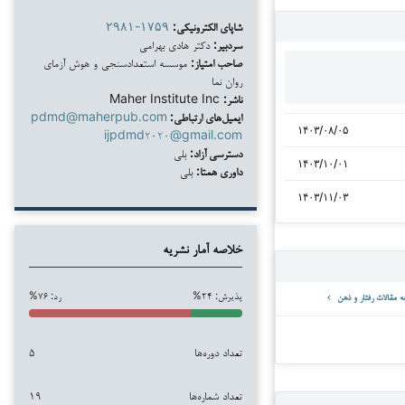
شاپای الکترونیکی:
۲۹۸۱-۱۷۵۹
سردبیر:
دکتر هادی بهرامی
صاحب امتیاز:
موسسه استعدادسنجی و هوش آزمای
روان نما
ناشر:
Maher Institute Inc
ایمیل‌های ارتباطی:
pdmd@maherpub.com
۱۴۰۳/۰۸/۰۵
ijpdmd۲۰۲۰@gmail.com
دسترسی آزاد:
بلی
۱۴۰۳/۱۰/۰۱
داوری همتا:
بلی
۱۴۰۳/۱۱/۰۳
خلاصه آمار نشریه
پذیرش: ۲۴%
رد: ۷۶%
تعداد دوره‌ها
۵
تعداد شماره‌ها
۱۹