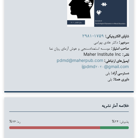
شاپای الکترونیکی:
۲۹۸۱-۱۷۵۹
سردبیر:
دکتر هادی بهرامی
صاحب امتیاز:
موسسه استعدادسنجی و هوش آزمای روان نما
ناشر:
Maher Institute Inc
ایمیل‌های ارتباطی:
pdmd@maherpub.com
ijpdmd۲۰۲۰@gmail.com
دسترسی آزاد:
بلی
داوری همتا:
بلی
خلاصه آمار نشریه
پذیرش: ۲۴%
رد: ۷۶%