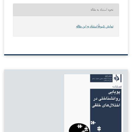
نحوه استناد به مقاله
نمایش شیوهٔ استناد به این مقاله