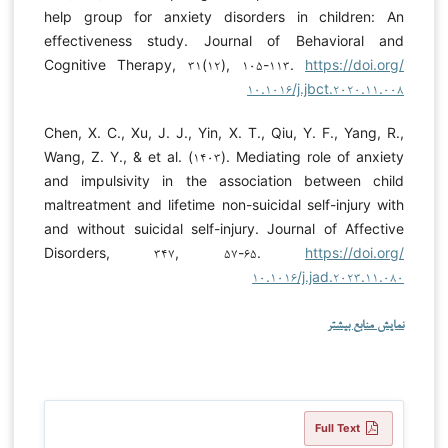
help group for anxiety disorders in children: An
effectiveness study. Journal of Behavioral and
Cognitive Therapy, ۳۱(۱۲), ۱۰۵-۱۱۳.
https://doi.org/
۱۰.۱۰۱۶/j.jbct.۲۰۲۰.۱۱.۰۰۸
Chen, X. C., Xu, J. J., Yin, X. T., Qiu, Y. F., Yang, R.,
Wang, Z. Y., & et al. (۱۴۰۳). Mediating role of anxiety
and impulsivity in the association between child
maltreatment and lifetime non-suicidal self-injury with
and without suicidal self-injury. Journal of Affective
Disorders, ۳۴۷, ۵۷-۶۵.
https://doi.org/
۱۰.۱۰۱۶/j.jad.۲۰۲۳.۱۱.۰۸۰
نمایش منابع بیشتر
Full Text