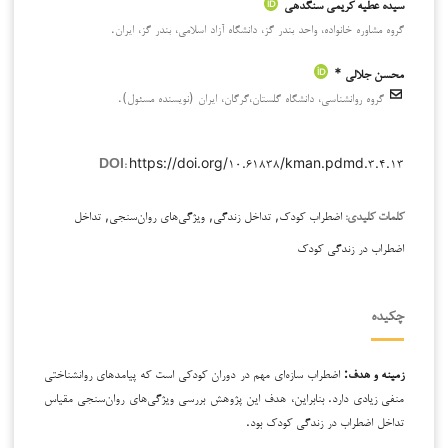
سیده عطیه کریمی سنگدهی
گروه مشاوره خانواده، واحد بندر گز، دانشگاه آزاد اسلامی، بندر گز، ایران.
محسن جلالی *
گروه روانشناسی، دانشگاه گلستان،گرگان، ايران (نویسنده مسئول).
https://doi.org/۱۰.۶۱۸۳۸/kman.pdmd.۳.۴.۱۳
DOI:
اضطراب کودک, تداخل زندگی, ویژگی‌های روان‌سنجی, تداخل
کلمات کلیدی:
اضطراب در زندگی کودک
چکیده
زمینه و هدف:
اضطراب سازه‌ای مهم در دوران کودکی است که پیامدهای روانشناختی
منفی زیادی دارد. بنابراین، هدف این پژوهش بررسی ویژگی‌های روان‌سنجی مقیاس
تداخل اضطراب در زندگی کودک بود.