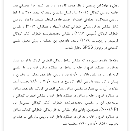
روش و مواد:
این پژوهش از نظر هدف، کاربردی و از نظر شیوه اجرا، توصیفی بود.
جامعه پژوهش کودکان ۱۵-۱۰ سال استان مازندران بودند که تعداد ۳۷۰ نفر از آنها
با روش نمونه‌گیری تصادفی خوشه‌ای چندمرحله‌ای انتخاب شدند. ابزارهای پژوهش
شامل مقیاس تداخل زندگی اضطرابی کودک (لینهام و همکاران، ۲۰۱۳) و مقیاس
اضطراب کودکان (اسپنس، ۱۹۹۷) و مقیاس تجدیدنظرشده اضطراب آشکار کودکان
(رینولدز و ریچموند، ۱۹۷۸) بودند. داده‌های این مطالعه با روش تحلیل عاملی
اکتشافی در نرم‌افزار SPSS تحلیل شدند.
یافته‌ها:
یافته‌ها نشان داد که مقیاس تداخل زندگی اضطرابی کودک دارای دو عامل
تداخل در عملکرد خارج از خانه و تداخل در عملکرد داخل خانه بود. بار عاملی
گویه‌های هر دو عامل بالاتر از ۵۰/۰ بود و پایایی عامل‌های مذکور در دختران و
پسران و کل نمونه با روش آلفای کرونباخ در دامنه ۷۰/۰ تا ۷۸/۰ به‌دست آمد.
علاوه بر آن، روایی همگرای مقیاس تداخل زندگی اضطرابی کودک، عامل‌های تداخل
در عملکرد خارج از خانه و تداخل در عملکرد داخل خانه با مقیاس اضطراب کودکان و
مولفه‌های آن و مقیاس تجدیدنظرشده اضطراب آشکار کودکان معنی‌دار بود
(۰۰۱/۰P<). همچنین، پایایی برای مقیاس تداخل زندگی اضطرابی کودک، تداخل
در عملکرد خارج از خانه و تداخل در عملکرد داخل خانه با روش بازآزمایی دو هفته‌ای
به‌ترتیب ۸۵/۰، ۸۱/۰ و ۷۷/۰ محاسبه شد.