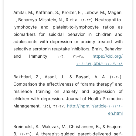
Amitai, M., Kaffman, S., Kroizer, E., Lebow, M., Magen,
I., Benaroya-Milshtein, N., & et al. (۲۰۲۲). Neutrophil to-
lymphocyte and platelet-to-lymphocyte ratios as
biomarkers for suicidal behavior in children and
adolescents with depression or anxiety treated with
selective serotonin reuptake inhibitors. Brain, Behavior,
and Immunity, ۱۰۴, ۳۱-۳۸.
https://doi.org/
۱۰.۱۰۱۶/j.bbi.۲۰۲۲.۰۴.۰۱۸
Bakhtiari, Z., Asadi, J., & Bayani, A. A. (۲۰۲۰).
Comparison the effectiveness of “drama therapy” and
resilience training on anxiety and aggression of
children with depression. Journal of Health Promotion
Management, ۹(۵), ۳۴-۴۷.
http://jhpm.ir/article-۱-۱۱۹۴-
en.html
Breinholst, S., Walczak, M., Christiansen, B., & Esbjorn,
B. (۲۰۲۱). A therapist-guided parent-delivered self-