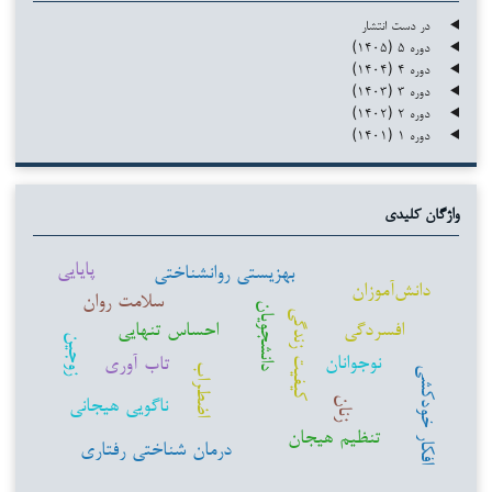
در دست انتشار
دوره ۵ (۱۴۰۵)
دوره ۴ (۱۴۰۴)
دوره ۳ (۱۴۰۳)
دوره ۲ (۱۴۰۲)
دوره ۱ (۱۴۰۱)
واژگان کلیدی
پایایی
بهزیستی روانشناختی
دانش‌آموزان
سلامت روان
دانشجویان
کیفیت زندگی
افسردگی
احساس تنهایی
زوجین
نوجوانان
تاب آوری
اضطراب
افکار خودکشی
ناگویی هیجانی
زنان
تنظیم هیجان
درمان شناختی رفتاری