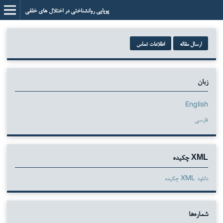
پویایی روانشناختی در اختلال های خلقی
ارسال مقاله
اطلاعات تماس
زبان
English
فارسی
XML چکیده
دانلود XML چکیده
شماره‌ها