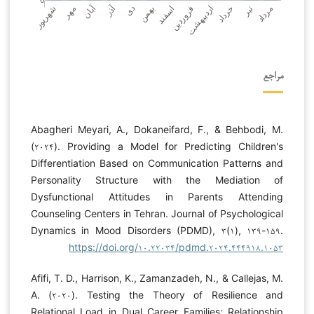
مراجع
Abagheri Meyari, A., Dokaneifard, F., & Behbodi, M.
(۲۰۲۴). Providing a Model for Predicting Children's
Differentiation Based on Communication Patterns and
Personality Structure with the Mediation of
Dysfunctional Attitudes in Parents Attending
Counseling Centers in Tehran. Journal of Psychological
Dynamics in Mood Disorders (PDMD), ۳(۱), ۱۳۹-۱۵۹.
https://doi.org/۱۰.۲۲۰۳۴/pdmd.۲۰۲۴.۴۴۴۹۱۸.۱۰۵۳
Afifi, T. D., Harrison, K., Zamanzadeh, N., & Callejas, M.
A. (۲۰۲۰). Testing the Theory of Resilience and
Relational Load in Dual Career Families: Relationship