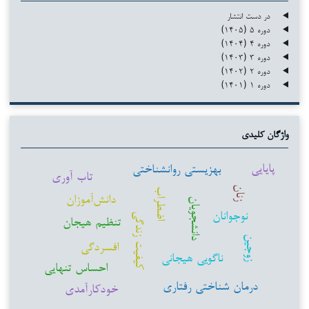
در دست انتشار
دوره ۵ (۱۴۰۵)
دوره ۴ (۱۴۰۴)
دوره ۳ (۱۴۰۳)
دوره ۲ (۱۴۰۲)
دوره ۱ (۱۴۰۱)
واژگان کلیدی
پایایی
بهزیستی روانشناختی
تاب آوری
زنان
اضطراب
دانش‌آموزان
دانشجویان
نوجوانان
کیفیت زندگی
تنظیم هیجان
زوجین
افسردگی
ناگویی هیجانی
احساس تنهایی
درمان شناختی رفتاری
خودکارآمدی