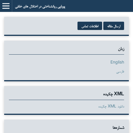
پویایی روانشناختی در اختلال های خلقی
ارسال مقاله
اطلاعات تماس
زبان
English
فارسی
XML چکیده
دانلود XML چکیده
شماره‌ها