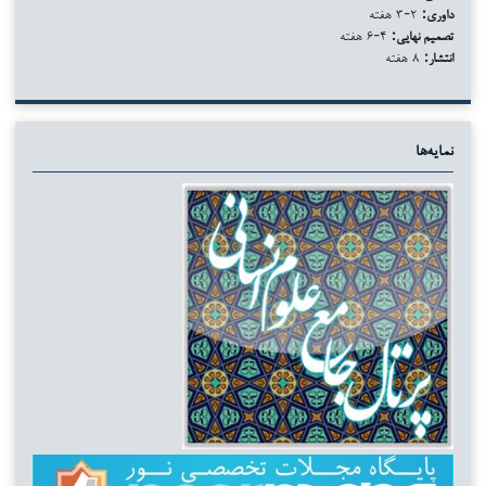
داوری:
۲-۳ هفته
تصمیم نهایی:
۴-۶ هفته
انتشار:
۸ هفته
نمایه‌ها