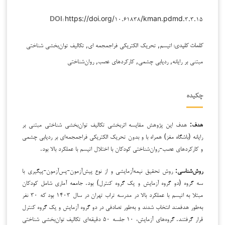
https://doi.org/۱۰.۶۱۸۳۸/kman.pdmd.۳.۳.۱۵
DOI:
اتیسم, تحریک الکتریکی فراجمجمه ای, تکالیف توان‌بخشی شناختی
کلمات کلیدی:
مبتنی بر رایانه, ردیابی چشمی, کارکردهای عصب, روان‌شناختی
چکیده
هدف:
هدف این پژوهش مقایسه اثربخشی تکالیف توان‌بخشی شناختی مبتنی بر
رایانه (باشگاه مغز) همراه با و بدون تحریک الکتریکی فراجمجمه‌ای بر ردیابی چشمی
و کارکردهای عصب-روان‌شناختی کودکان با اختلال اتیسم با عملکرد بالا بود.
روش‌شناسی
:
روش تحقیق نیمه‌آزمایشی و از نوع پیش‌آزمون-پس‌آزمون-پیگیری با
سه گروه (دو گروه آزمایش و یک گروه کنترل) بود. جامعه آماری شامل کودکان
مبتلا به اتیسم با عملکرد بالا در مدرسه تراب تهران در سال ۱۴۰۳ بود که ۳۰ نفر
به‌طور هدفمند انتخاب شدند و به‌طور تصادفی در دو گروه آزمایش و یک گروه کنترل
قرار گرفتند. گروه‌های آزمایش، ۱۰ جلسه ۵۰ دقیقه‌ای تکالیف توان‌بخشی شناختی