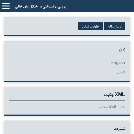
پویایی روانشناختی در اختلال های خلقی
ارسال مقاله
اطلاعات تماس
زبان
English
فارسی
XML چکیده
دانلود XML چکیده
شماره‌ها