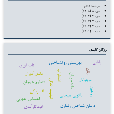
در دست انتشار
دوره ۵ (۱۴۰۵)
دوره ۴ (۱۴۰۴)
دوره ۳ (۱۴۰۳)
دوره ۲ (۱۴۰۲)
دوره ۱ (۱۴۰۱)
واژگان کلیدی
پایایی
بهزیستی روانشناختی
تاب آوری
زنان
اضطراب
دانش‌آموزان
دانشجویان
نوجوانان
کیفیت زندگی
تنظیم هیجان
زوجین
افسردگی
ناگویی هیجانی
احساس تنهایی
درمان شناختی رفتاری
خودکارآمدی