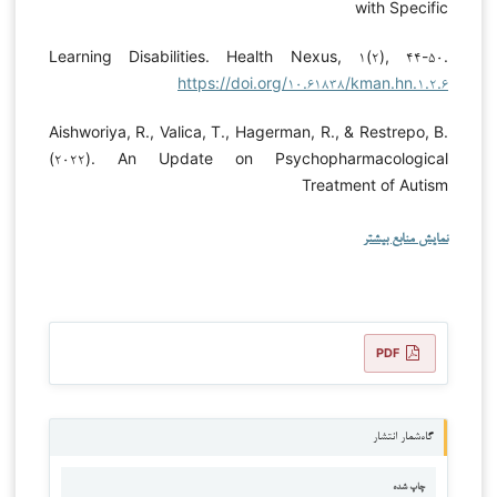
with Specific
Learning Disabilities. Health Nexus, ۱(۲), ۴۴-۵۰.
https://doi.org/۱۰.۶۱۸۳۸/kman.hn.۱.۲.۶
Aishworiya, R., Valica, T., Hagerman, R., & Restrepo, B.
(۲۰۲۲). An Update on Psychopharmacological
Treatment of Autism
نمایش منابع بیشتر
PDF
گاه‌شمار انتشار
چاپ شده