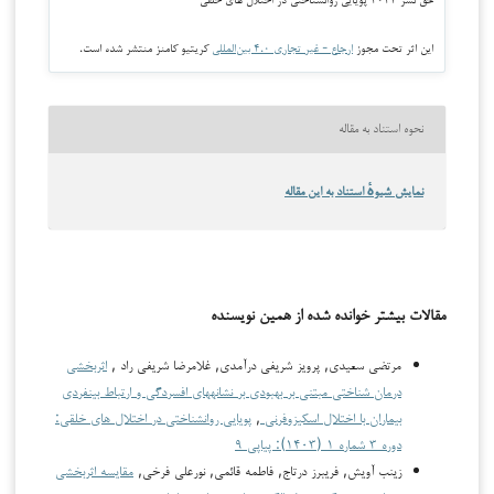
این اثر تحت مجوز
ارجاع - غیر تجاری ۴.۰ بین‌المللی
کریتیو کامنز منتشر شده است.
نحوه استناد به مقاله
نمایش شیوهٔ استناد به این مقاله
مقالات بیشتر خوانده شده از همین نویسنده
مرتضی سعیدی, پرویز شریفی درآمدی, غلامرضا شریفی راد ,
اثربخشی
درمان شناختی مبتنی بر بهبودی بر نشانههای افسردگی و ارتباط بینفردی
بیماران با اختلال اسکیزوفرنی
,
پویایی روانشناختی در اختلال های خلقی:
دوره ۳ شماره ۱ (۱۴۰۳): پیاپی ۹
زینب آویش, فریبرز درتاج, فاطمه قائمی, نورعلی فرخی,
مقایسه اثربخشی