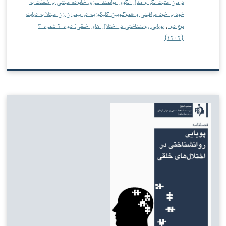
درمان مثبت نگر و مدل الگوی توانمند سازی خانواده مبتنی بر شفقت به
خود بر خود مراقبتی و هموگلوبین گلیکوزیله در بیماران زن مبتلا به دیابت
نوع دو
,
پویایی روانشناختی در اختلال های خلقی: دوره ۴ شماره ۳
(۱۴۰۴)