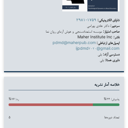
شاپای الکترونیکی:
۲۹۸۱-۱۷۵۹
سردبیر:
دکتر هادی بهرامی
صاحب امتیاز:
موسسه استعدادسنجی و هوش آزمای روان نما
ناشر:
Maher Institute Inc
ایمیل‌های ارتباطی:
pdmd@maherpub.com
ijpdmd۲۰۲۰@gmail.com
دسترسی آزاد:
بلی
داوری همتا:
بلی
خلاصه آمار نشریه
پذیرش: ۲۴%
رد: ۷۶%
تعداد دوره‌ها
۵