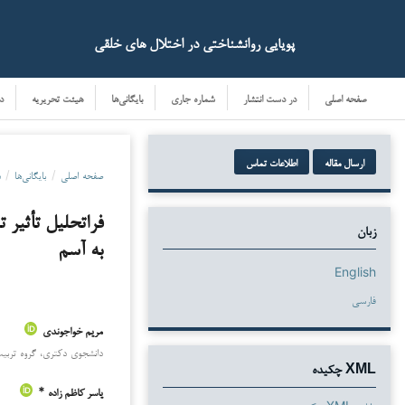
پویایی روانشناختی در اختلال های خلقی
صفحه اصلی
در دست انتشار
شماره جاری
بایگانی‌ها
هیئت تحریریه
د
ارسال مقاله
اطلاعات تماس
صفحه اصلی
/
بایگانی‌ها
/
دو
فراتحلیل تأثیر 
زبان
به آسم
English
فارسی
مریم خواجوندی
دانشجوی دکتری، گروه تربیت 
دانلودها
XML چکیده
یاسر کاظم زاده *