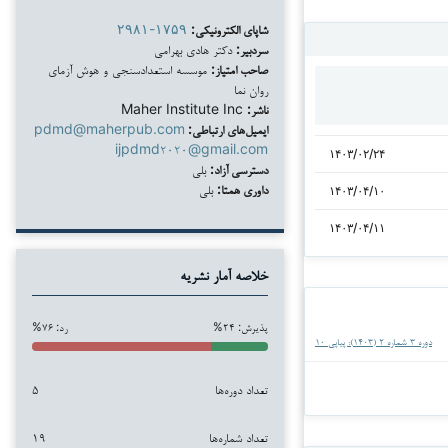
شاپای الکترونیکی:
۲۹۸۱-۱۷۵۹
سردبیر:
دکتر هادی بهرامی
صاحب امتیاز:
موسسه استعدادسنجی و هوش آزمای
روان نما
ناشر:
Maher Institute Inc
ایمیل‌های ارتباطی:
pdmd@maherpub.com
ijpdmd۲۰۲۰@gmail.com
۱۴۰۳/۰۲/۲۴
دسترسی آزاد:
بلی
داوری همتا:
بلی
۱۴۰۳/۰۴/۱۰
۱۴۰۳/۰۴/۱۱
خلاصه آمار نشریه
پذیرش: ۲۴%
رد: ۷۶%
دوره ۳ شماره ۲ (۱۴۰۳): پیاپی ۱۰
تعداد دوره‌ها
۵
تعداد شماره‌ها
۱۹