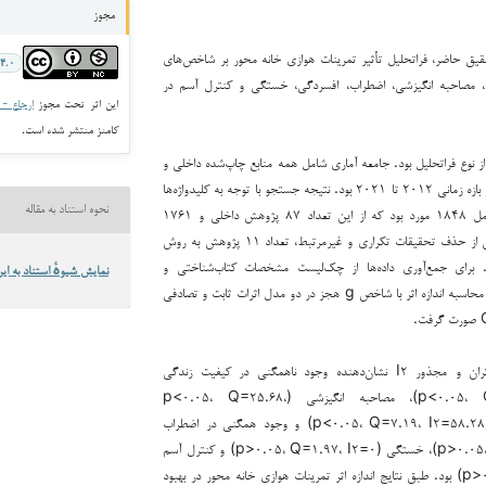
مجوز
ق حاضر، فراتحلیل تأثیر تمرینات هوازی خانه محور بر شاخص‌های
۴.۰
، مصاحبه انگیزشی، اضطراب، افسردگی، خستگی و کنترل آسم در
این اثر تحت مجوز
ارجاع - غیر ت
کامنز منتشر شده است.
 نوع فراتحلیل بود. جامعه آماری شامل همه منابع چاپ‌شده داخلی و
خارجی به زبان انگلیسی در بازه زمانی ۲۰۱۲ تا ۲۰۲۱ بود. نتیجه جستجو با توجه به کلیدواژه‌ها
نحوه استناد به مقاله
در پایگاه‌های اطلاعاتی شامل ۱۸۴۸ مورد بود که از این تعداد ۸۷ پژوهش داخلی و ۱۷۶۱
پژوهش خارجی بودند. پس از حذف تحقیقات تکراری و غیرمرتبط، تعداد ۱۱ پژوهش به روش
. برای جمع‌آوری داده‌ها از چک‌لیست مشخصات کتاب‌شناختی و
نمایش شیوهٔ استناد به این
روش‌شناختی استفاده شد. محاسبه اندازه اثر با شاخص g هجز در دو مدل اثرات ثابت و تصادفی
نتایج آزمون کوکران و مجذور I۲ نشان‌دهنده وجود ناهمگنی در کیفیت زندگی
(p<۰.۰۵، Q=۹.۹۳، I۲=۷۹.۸۶)، مصاحبه انگیزشی (p<۰.۰۵، Q=۲۵.۶۸،
I۲=۶۴.۹۵)، افسردگی (p<۰.۰۵، Q=۷.۱۹، I۲=۵۸.۲۸) و وجود همگنی در اضطراب
(p>۰.۰۵، Q=۵.۶۸، I۲=۴۷.۲۲)، خستگی (p>۰.۰۵، Q=۱.۹۷، I۲=۰) و کنترل آسم
(p>۰.۰۵، Q=۰.۱۵، I۲=۰) بود. طبق نتایج اندازه اثر تمرینات هوازی خانه محور در بهبود