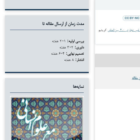
CC BY-NC 
مدت زمان از ارسال مقاله تا
جاری ۴.۰ بین‌المللی
کریتیو
بررسی اولیه:
۱-۲ هفته
داوری:
۲-۳ هفته
تصمیم نهایی:
۴-۶ هفته
انتشار:
۸ هفته
 مقاله
نمایه‌ها