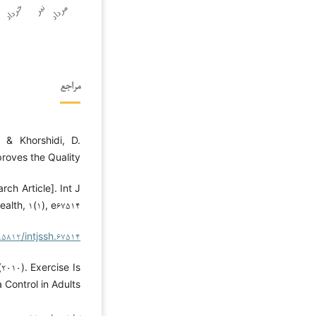
مراجع
 & Khorshidi, D.
proves the Quality
ch Article]. Int J
alth, ۱(۱), e۶۷۵۱۴.
.۵۸۱۲/intjssh.۶۷۵۱۴
(۲۰۱۰). Exercise Is
ontrol in Adults.