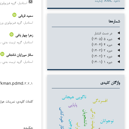
دانلود XML چکیده
استادیار، گروه فیزیولوز
سعید قربانی
شماره‌ها
استادیار، گروه فیزیولوزی ور
در دست انتشار
زهرا چهار باغی
دوره ۵ (۱۴۰۵)
استادیار، گروه تربیت بدنی، و
دوره ۴ (۱۴۰۴)
دوره ۳ (۱۴۰۳)
ساناز میرزایان شانجانی
دوره ۲ (۱۴۰۲)
دوره ۱ (۱۴۰۱)
استادیار، گروه تربیت بدنی، و
۳۸/kman.pdmd.۳.۲.۱
واژگان کلیدی
ناگویی هیجانی
افسردگی
تمرینات هوا
کلمات کلیدی:
پایایی
افکار خودکشی
کیفیت زندگی
دانشجویان
نوجوانان
زوجین
اضطراب
چکیده