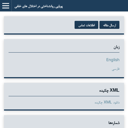
پویایی روانشناختی در اختلال های خلقی
ارسال مقاله
اطلاعات تماس
زبان
English
فارسی
XML چکیده
دانلود XML چکیده
شماره‌ها