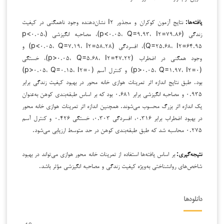
یافته‌ها:
نتایج آزمون کوکران و مجذور I۲ نشان‌دهنده وجود ناهمگنی در کیفیت
زندگی (p<۰.۰۵، Q=۹.۹۳، I۲=۷۹.۸۶)، مصاحبه انگیزشی (p<۰.۰۵،
Q=۲۵.۶۸، I۲=۶۴.۹۵)، افسردگی (p<۰.۰۵، Q=۷.۱۹، I۲=۵۸.۲۸) و
وجود همگنی در اضطراب (p>۰.۰۵، Q=۵.۶۸، I۲=۴۷.۲۲)، خستگی
(p>۰.۰۵، Q=۱.۹۷، I۲=۰) و کنترل آسم (p>۰.۰۵، Q=۰.۱۵، I۲=۰)
بود. طبق نتایج اندازه اثر تمرینات هوازی خانه محور در بهبود کیفیت زندگی برابر
۰.۹۳۵ و مصاحبه انگیزشی برابر ۰.۶۸۱ بود که بر اساس طبقه‌بندی کوهن به‌عنوان
یک اندازه اثر بزرگ محسوب می‌شوند. همچنین اندازه اثر تمرینات هوازی خانه محور
در بهبود اضطراب برابر ۰.۳۱۶، افسردگی ۰.۳۰۳، خستگی ۰.۴۲۶ و کنترل آسم
۰.۲۷۵ محاسبه شد که طبق طبقه‌بندی کوهن در حد متوسط ارزیابی می‌شود.
نتیجه‌گیری:
بر اساس یافته‌ها استفاده از تمرینات خانه محور هوازی می‌تواند در بهبود
شاخص‌های روانشناختی به‌ویژه کیفیت زندگی و مصاحبه انگیزشی مؤثر باشد.
دانلودها