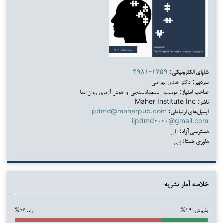
شاپای الکترونیکی:
۲۹۸۱-۱۷۵۹
سردبیر:
دکتر هادی بهرامی
صاحب امتیاز:
موسسه استعدادسنجی و هوش آزمای روان نما
ناشر:
Maher Institute Inc
ایمیل‌های ارتباطی:
pdmd@maherpub.com
ijpdmd۲۰۲۰@gmail.com
دسترسی آزاد:
بلی
داوری همتا:
بلی
خلاصه آمار نشریه
پذیرش: ۲۴%
رد: ۷۶%