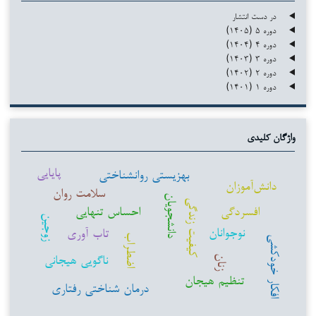
در دست انتشار
دوره ۵ (۱۴۰۵)
دوره ۴ (۱۴۰۴)
دوره ۳ (۱۴۰۳)
دوره ۲ (۱۴۰۲)
دوره ۱ (۱۴۰۱)
واژگان کلیدی
پایایی
بهزیستی روانشناختی
دانش‌آموزان
سلامت روان
دانشجویان
کیفیت زندگی
افسردگی
احساس تنهایی
زوجین
نوجوانان
تاب آوری
اضطراب
افکار خودکشی
ناگویی هیجانی
زنان
تنظیم هیجان
درمان شناختی رفتاری