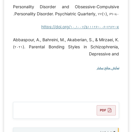
Personality Disorder and Obsessive-Compulsive
Personality Disorder. Psychiatric Quarterly, ۷۷(۱), ۶۹-۸۰.
https://doi.org/۱۰.۱۰۰۷/s۱۱۱۲۶-۰۰۶-۷۹۶۲-x
Abbaspour, A., Bahreini, M., Akaberian, S., & Mirzaei, K.
(۲۰۲۱). Parental Bonding Styles in Schizophrenia,
Depressive and
نمایش منابع بیشتر
PDF