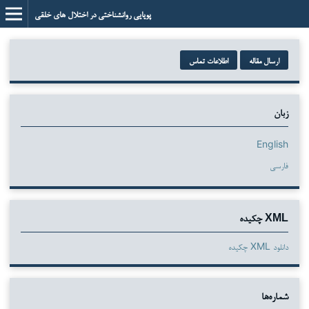
پویایی روانشناختی در اختلال های خلقی
ارسال مقاله
اطلاعات تماس
زبان
English
فارسی
XML چکیده
دانلود XML چکیده
شماره‌ها