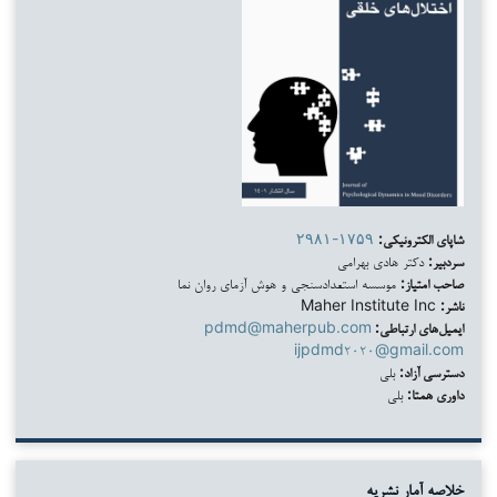
شاپای الکترونیکی:
۲۹۸۱-۱۷۵۹
سردبیر:
دکتر هادی بهرامی
صاحب امتیاز:
موسسه استعدادسنجی و هوش آزمای روان نما
ناشر:
Maher Institute Inc
ایمیل‌های ارتباطی:
pdmd@maherpub.com
ijpdmd۲۰۲۰@gmail.com
دسترسی آزاد:
بلی
داوری همتا:
بلی
خلاصه آمار نشریه