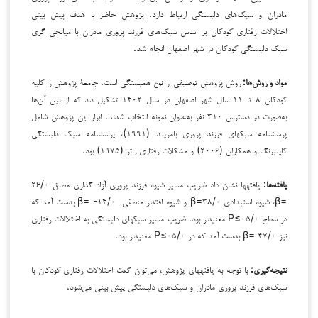
مادران و سبک‌های دلبستگی ارتباط دارد. پژوهش حاضر با هدف پیش بینی
اختلالات رفتاری کودکان بر اساس سبک‌های فرزند پروری مادران با میانجی گری
سبک دلبستگی کودکان در شهر اصفهان انجام شد.
مواد و روش‌ها:
روش پژوهش توصیفی از نوع همبستگی است. جامعۀ پژوهش را کلیه
کودکان ۸ تا ۱۱ سال شهر اصفهان در سال ۱۴۰۲ تشکیل داد که از بین آن‌ها
به‌صورت در دسترس ۳۱۰ نفر به‌عنوان نمونه انتخاب شدند. ابزار این پژوهش شامل
پرسشنامه سبک­های فرزند پروری بامریند (۱۹۹۱)، پرسشنامه سبک دلبستگی
کاپنبرنگ و همکاران (۲۰۰۶) و مشکلات رفتاری راتر (۱۹۷۵) بود.
یافته‌ها:
یافته­ها نشان داد ضرایب مسیر شیوه فرزند پروری آزاد گذاری مطلق ۲۶/۰
=β، شیوه استبدادی ۳۸/۰=β و شیوه اقتدار منطقی ۱۴/۰- =β بدست آمد که
در سطح ۰۵/۰≥P معنی­دار بود. ضریب مسیر سبک­های دلبستگی به اختلالات رفتاری
نیز ۴۷/۰ =β بدست آمد که در ۰۵/۰≥P معنی­دار بود.
نتیجه‌گیری:
با توجه به یافته‏های پژوهش، می‌توان گفت اختلالات رفتاری کودکان با
سبک‌های فرزند پروری مادران و سبک‌های دلبستگی پیش بینی می‌شود.