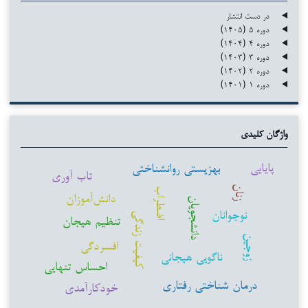
در دست انتشار
دوره ۵ (۱۴۰۵)
دوره ۴ (۱۴۰۴)
دوره ۳ (۱۴۰۳)
دوره ۲ (۱۴۰۲)
دوره ۱ (۱۴۰۱)
واژگان کلیدی
پایایی
بهزیستی روانشناختی
تاب آوری
زنان
اضطراب
دانش‌آموزان
دانشجویان
نوجوانان
کیفیت زندگی
تنظیم هیجان
زوجین
افسردگی
ناگویی هیجانی
احساس تنهایی
درمان شناختی رفتاری
خودکارآمدی