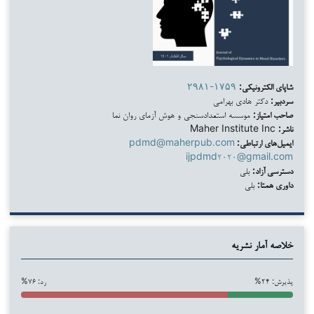
شاپای الکترونیکی:
۲۹۸۱-۱۷۵۹
سردبیر:
دکتر هادی بهرامی
صاحب امتیاز:
موسسه استعدادسنجی و هوش آزمای روان نما
ناشر:
Maher Institute Inc
ایمیل‌های ارتباطی:
pdmd@maherpub.com
ijpdmd۲۰۲۰@gmail.com
دسترسی آزاد:
بلی
داوری همتا:
بلی
خلاصه آمار نشریه
پذیرش: ۲۴%
رد: ۷۶%