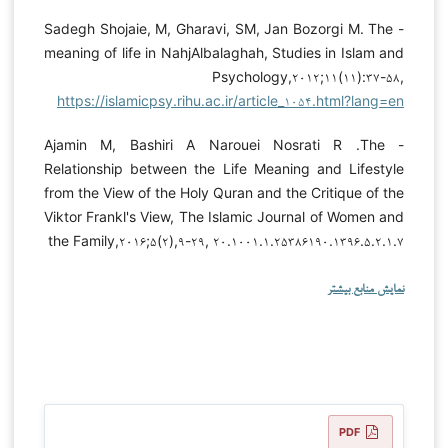
- Sadegh Shojaie, M, Gharavi, SM, Jan Bozorgi M. The
meaning of life in NahjAlbalaghah, Studies in Islam and
Psychology,۲۰۱۲;۱۱(۱۱):۳۷-۵۸,
https://islamicpsy.rihu.ac.ir/article_۱۰۵۴.html?lang=en
- Ajamin M, Bashiri A Narouei Nosrati R .The
Relationship between the Life Meaning and Lifestyle
from the View of the Holy Quran and the Critique of the
Viktor Frankl's View, The Islamic Journal of Women and
the Family,۲۰۱۶;۵(۲),۹-۲۹, ۲۰.۱۰۰۱.۱.۲۵۳۸۶۱۹۰.۱۳۹۶.۵.۲.۱.۷
نمایش منابع بیشتر
PDF