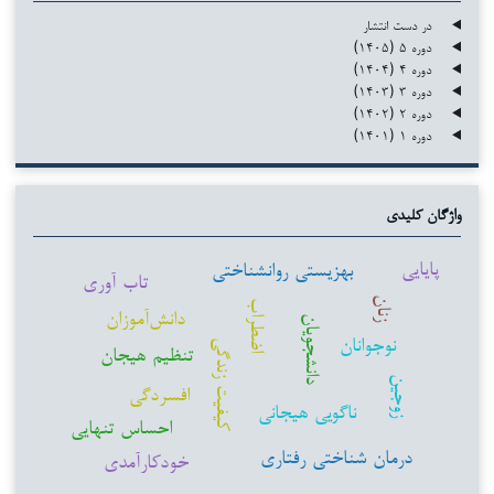
در دست انتشار
دوره ۵ (۱۴۰۵)
دوره ۴ (۱۴۰۴)
دوره ۳ (۱۴۰۳)
دوره ۲ (۱۴۰۲)
دوره ۱ (۱۴۰۱)
واژگان کلیدی
پایایی
بهزیستی روانشناختی
تاب آوری
زنان
اضطراب
دانش‌آموزان
دانشجویان
نوجوانان
کیفیت زندگی
تنظیم هیجان
زوجین
افسردگی
ناگویی هیجانی
احساس تنهایی
درمان شناختی رفتاری
خودکارآمدی