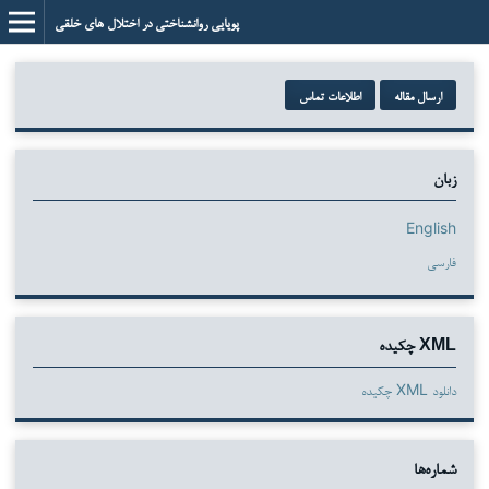
پویایی روانشناختی در اختلال های خلقی
ارسال مقاله
اطلاعات تماس
زبان
English
فارسی
XML چکیده
دانلود XML چکیده
شماره‌ها