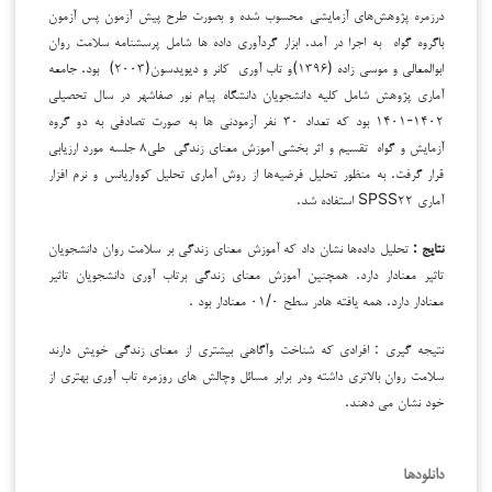
درزمره پژوهش‌های آزمایشی محسوب شده و بصورت طرح پیش آزمون پس آزمون
باگروه گواه به اجرا در آمد. ابزار گردآوری داده ها شامل پرسشنامه سلامت روان
ابوالمعالی و موسی زاده (۱۳۹۶)و تاب آوری کانر و دیویدسون(۲۰۰۳) بود. جامعه
آماری پژوهش شامل کلیه دانشجویان دانشگاه پیام نور صفاشهر در سال تحصیلی
۱۴۰۲-۱۴۰۱ بود که تعداد ۳۰ نفر آزمودنی ها به صورت تصادفی به دو گروه
آزمایش و گواه تقسیم و اثر بخشی آموزش معنای زندگی طی۸ جلسه مورد ارزیابی
قرار گرفت. به منظور تحلیل فرضیه‌ها از روش آماری تحلیل کوواریانس و نرم افزار
آماری SPSS۲۲ استفاده شد.
نتایج :
تحلیل داده‌ها نشان داد که آموزش معنای زندگی بر سلامت روان دانشجویان
تاثیر معنادار دارد. همچنین آموزش معنای زندگی برتاب آوری دانشجویان تاثیر
معنادار دارد. همه یافته هادر سطح ۰۱/۰ معنادار بود .
نتیجه گیری : افرادی که شناخت وآگاهی بیشتری از معنای زندگی خویش دارند
سلامت روان بالاتری داشته ودر برابر مسائل وچالش های روزمره تاب آوری بهتری از
خود نشان می دهند.
دانلودها