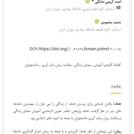
احمد کریمی دشتکی *
استادیار، گروه علوم تربیتی، دانشگاه پیام نور، تهران، ایران
محمد محمودی
استادیار، گروه فلسفه، دانشگاه پیام نور، تهران، ایران
https://doi.org/۱۰.۶۱۸۳۸/kman.pdmd.۳.۱.۱۵
DOI:
آموزش, معنای زندگی, سلامت روان, تاب آوری , دانشجویان
کلمات کلیدی:
چکیده
هدف:
یافتن پاسخی برای پرسش هدف از زندگی را می توان از مهمترین دغدغه
های بشر در نظر گرفت. هدف پژوهش حاضر تعیین اثربخشی آموزش معنای زندگی
برسلامت روان وتاب آوری دانشجویان با توجه به آموزه های اسلامی بود .
روش:
این پژوهش از نظر هدف کاربردی و با توجه به روش اجراو گردآوری داده‌ها