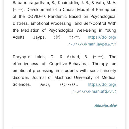
Babapouragadham, S., Khairuddin, J. B., & Vafa, M. A.
(۲۰۲۴). Development of a Causal Model of Perception
of the COVID-۱۹ Pandemic Based on Psychological
Distress, Emotional Processing, and Self-Control With
the Mediation of Psychological Well-Being in Young
Adults. Jayps, ۵(۳), ۳۴-۴۳.
https://doi.org/
۱۰.۶۱۸۳۸/kman.jayps.۵.۳.۴
Daryay-e Laleh, G., & Akbari, B. (۲۰۲۲). The
effectiveness of Cognitive-Behavioral Therapy on
emotional processing in students with social anxiety
disorder. Journal of Mashhad University of Medical
Sciences, ۶۵(۵), ۱۹۵۰-۱۹۶۱.
https://doi.org/
۱۰.۶۱۸۳۸/kman.aftj.۳.۳.۴
نمایش منابع بیشتر