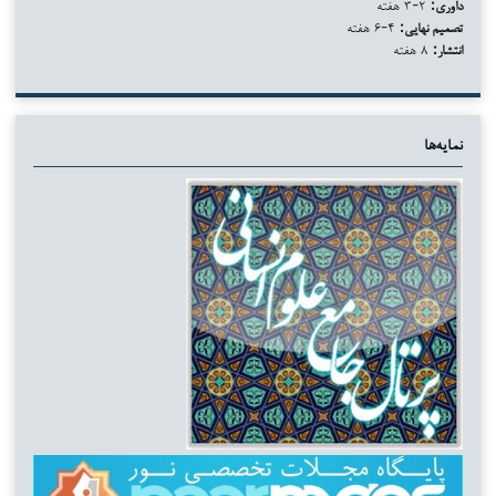
داوری:
۲-۳ هفته
تصمیم نهایی:
۴-۶ هفته
انتشار:
۸ هفته
نمایه‌ها