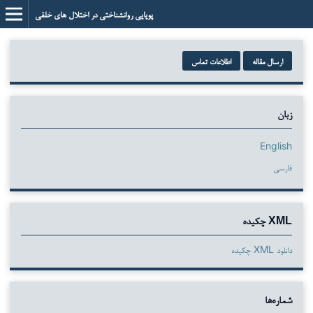
پویایی روانشناختی در اختلال های خلقی
ارسال مقاله
اطلاعات تماس
زبان
English
فارسی
XML چکیده
دانلود XML چکیده
شماره‌ها