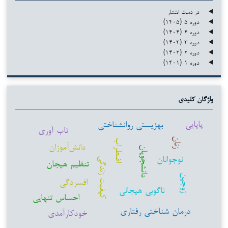
در دست انتشار
دوره ۵ (۱۴۰۵)
دوره ۴ (۱۴۰۴)
دوره ۳ (۱۴۰۳)
دوره ۲ (۱۴۰۲)
دوره ۱ (۱۴۰۱)
واژگان کلیدی
پایایی
بهزیستی روانشناختی
تاب آوری
زنان
اضطراب
دانش‌آموزان
دانشجویان
نوجوانان
کیفیت زندگی
تنظیم هیجان
زوجین
افسردگی
ناگویی هیجانی
احساس تنهایی
درمان شناختی رفتاری
خودکارآمدی