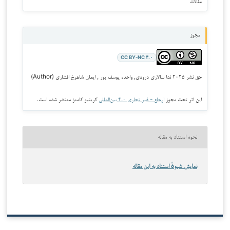
مقالات
مجوز
CC BY-NC ۴.۰
حق نشر ۲۰۲۵ ندا سالاری درودی, واحده یوسف پور , ایمان شاهرخ افشاری (Author)
این اثر تحت مجوز
ارجاع - غیر تجاری ۴.۰ بین‌المللی
کریتیو کامنز منتشر شده است.
نحوه استناد به مقاله
نمایش شیوهٔ استناد به این مقاله