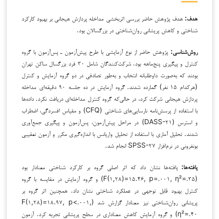
هدف:
هدف پژوهش حاضر بررسی اثربخشی مداخله پردازش هیجانی بر بهبود کارکرد
شناختی و کاهش پریشانی روان‌شناختی در بزرگسالان بود.
روش‌شناسی:
پژوهش حاضر از نوع آزمایشی با طرح پیش‌آزمون ـ پس‌آزمون با گروه
کنترل و پیگیری پنج‌ماهه بود. شرکت‌کنندگان شامل ۳۰ فرد بزرگسال ساکن تهران
بودند که به‌صورت داوطلبانه انتخاب و به‌طور تصادفی در دو گروه آزمایش و کنترل
(هرکدام ۱۵ نفر) گمارده شدند. گروه آزمایش در ده جلسه ۹۰ دقیقه‌ای مداخله
پردازش هیجانی شرکت کرد، در حالی‌که گروه کنترل مداخله‌ای دریافت نکرد. داده‌ها
با استفاده از پرسش‌نامه نارسایی‌های شناختی (CFQ) و مقیاس افسردگی، اضطراب
و استرس (DASS-۲۱) در مراحل پیش‌آزمون، پس‌آزمون و پیگیری جمع‌آوری
شدند. تحلیل آماری با استفاده از تحلیل واریانس با اندازه‌گیری مکرر و آزمون تعقیبی
بونفرونی در نرم‌افزار SPSS-۲۷ انجام شد.
یافته‌ها
:
یافته‌ها نشان داد که اثر اصلی گروه بر کارکرد شناختی معنادار بود
(F(۱,۲۸)=۱۵.۴۶, p=.۰۰۱, η²=.۳۵) و گروه آزمایش در مقایسه با گروه
کنترل بهبود قابل توجهی در عملکرد شناختی نشان داد. همچنین اثر گروه بر
پریشانی روان‌شناختی نیز معنادار گزارش شد (F(۱,۲۸)=۱۸.۹۷, p<.۰۰۱,
η²=.۴۰) و گروه آزمایش کاهش معناداری در سطح پریشانی تجربه کرد. آزمون