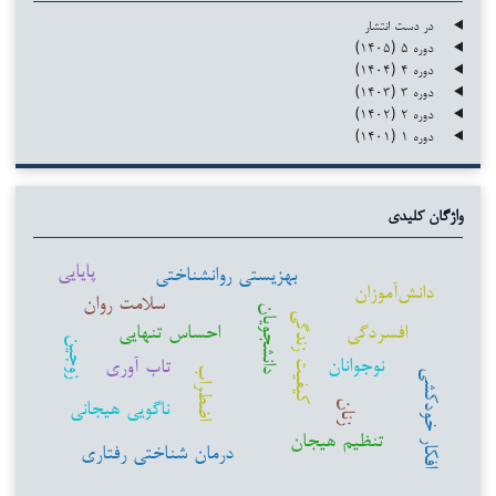
در دست انتشار
دوره ۵ (۱۴۰۵)
دوره ۴ (۱۴۰۴)
دوره ۳ (۱۴۰۳)
دوره ۲ (۱۴۰۲)
دوره ۱ (۱۴۰۱)
واژگان کلیدی
پایایی
بهزیستی روانشناختی
دانش‌آموزان
سلامت روان
دانشجویان
کیفیت زندگی
افسردگی
احساس تنهایی
زوجین
نوجوانان
تاب آوری
اضطراب
افکار خودکشی
ناگویی هیجانی
زنان
تنظیم هیجان
درمان شناختی رفتاری