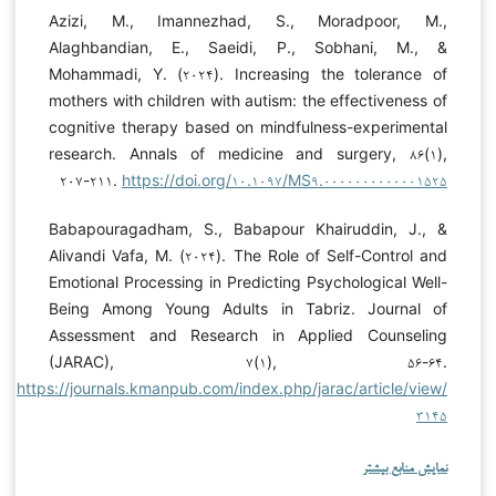
Azizi, M., Imannezhad, S., Moradpoor, M.,
Alaghbandian, E., Saeidi, P., Sobhani, M., &
Mohammadi, Y. (۲۰۲۴). Increasing the tolerance of
mothers with children with autism: the effectiveness of
cognitive therapy based on mindfulness-experimental
research. Annals of medicine and surgery, ۸۶(۱),
۲۰۷-۲۱۱.
https://doi.org/۱۰.۱۰۹۷/MS۹.۰۰۰۰۰۰۰۰۰۰۰۰۱۵۲۵
Babapouragadham, S., Babapour Khairuddin, J., &
Alivandi Vafa, M. (۲۰۲۴). The Role of Self-Control and
Emotional Processing in Predicting Psychological Well-
Being Among Young Adults in Tabriz. Journal of
Assessment and Research in Applied Counseling
(JARAC), ۷(۱), ۵۶-۶۴.
https://journals.kmanpub.com/index.php/jarac/article/view/
۳۱۴۵
نمایش منابع بیشتر