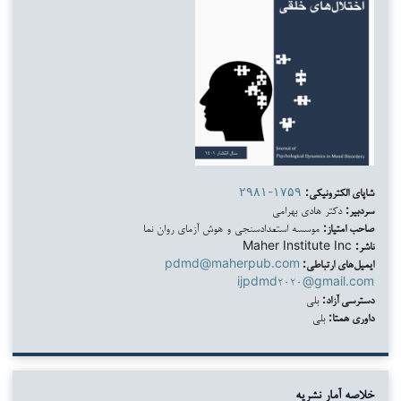
شاپای الکترونیکی:
۲۹۸۱-۱۷۵۹
سردبیر:
دکتر هادی بهرامی
صاحب امتیاز:
موسسه استعدادسنجی و هوش آزمای روان نما
ناشر:
Maher Institute Inc
ایمیل‌های ارتباطی:
pdmd@maherpub.com
ijpdmd۲۰۲۰@gmail.com
دسترسی آزاد:
بلی
داوری همتا:
بلی
خلاصه آمار نشریه