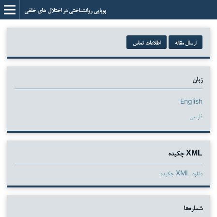
پویایی روانشناختی در اختلال های خلقی
ارسال مقاله
اطلاعات تماس
زبان
English
فارسی
XML چکیده
دانلود XML چکیده
شماره‌ها