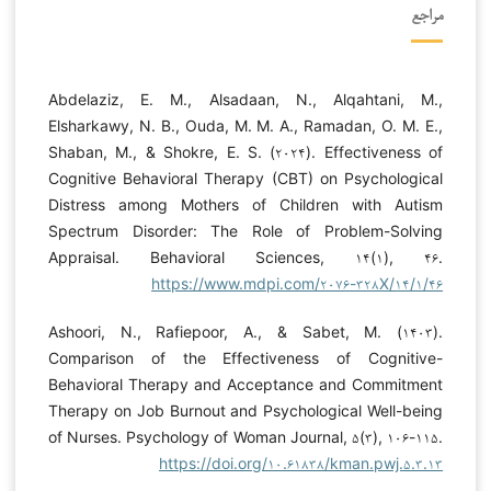
مراجع
Abdelaziz, E. M., Alsadaan, N., Alqahtani, M.,
Elsharkawy, N. B., Ouda, M. M. A., Ramadan, O. M. E.,
Shaban, M., & Shokre, E. S. (۲۰۲۴). Effectiveness of
Cognitive Behavioral Therapy (CBT) on Psychological
Distress among Mothers of Children with Autism
Spectrum Disorder: The Role of Problem-Solving
Appraisal. Behavioral Sciences, ۱۴(۱), ۴۶.
https://www.mdpi.com/۲۰۷۶-۳۲۸X/۱۴/۱/۴۶
Ashoori, N., Rafiepoor, A., & Sabet, M. (۱۴۰۳).
Comparison of the Effectiveness of Cognitive-
Behavioral Therapy and Acceptance and Commitment
Therapy on Job Burnout and Psychological Well-being
of Nurses. Psychology of Woman Journal, ۵(۳), ۱۰۶-۱۱۵.
https://doi.org/۱۰.۶۱۸۳۸/kman.pwj.۵.۳.۱۳