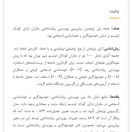
چکیده
هدف:
هدف این پژوهش، پیش‌بینی بهزیستی روانشناختی مادران دارای کودک
اوتیسم بر اساس خودمهارگری و خودشناسی انسجامی بود.
روش‌شناسی:
این پژوهش از نوع توصیفی-پیمایشی و با هدف کاربردی انجام شد.
جامعه آماری شامل ۱۰۰ نفر از مادران کودکان اوتیسم شهر تهران بود که با روش
نمونه‌گیری طبقه‌ای انتخاب شدند. برای گردآوری داده‌ها از پرسشنامه‌های استاندارد
بهزیستی روانشناختی ریف (۲۰۰۲)، خودشناسی انسجامی قربانی و همکاران
(۲۰۰۸) و خودمهارگری تانجنی و همکاران (۲۰۰۴) استفاده شد. تحلیل داده‌ها با
استفاده از آزمون‌های همبستگی و رگرسیون چندگانه انجام گرفت.
یافته‌ها
:
نتایج نشان داد بین بهزیستی روانشناختی، خودمهارگری و خودشناسی
انسجامی در مادران دارای کودک اوتیسم ارتباط مثبت و معناداری وجود دارد. مدل
رگرسیونی پژوهش تأیید شد و ضریب تعیین تعدیل‌شده ۰.۸۶۴ به دست آمد که
بیانگر آن است که ۸۶.۴ درصد تغییرات بهزیستی روانشناختی توسط این دو متغیر
پیش‌بینی می‌شود. همچنین، تاثیر خودمهارگری بر بهزیستی روانشناختی نسبت به
خودشناسی انسجامی قوی‌تر بود.