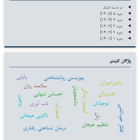
در دست انتشار
دوره ۵ (۱۴۰۵)
دوره ۴ (۱۴۰۴)
دوره ۳ (۱۴۰۳)
دوره ۲ (۱۴۰۲)
دوره ۱ (۱۴۰۱)
واژگان کلیدی
پایایی
بهزیستی روانشناختی
دانش‌آموزان
سلامت روان
دانشجویان
کیفیت زندگی
افسردگی
احساس تنهایی
زوجین
نوجوانان
تاب آوری
اضطراب
افکار خودکشی
ناگویی هیجانی
زنان
تنظیم هیجان
درمان شناختی رفتاری