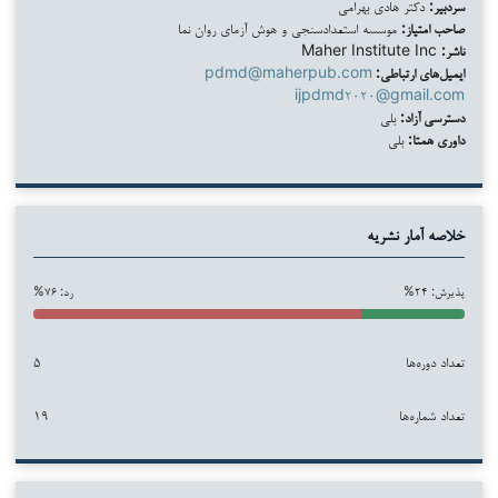
سردبیر:
دکتر هادی بهرامی
صاحب امتیاز:
موسسه استعدادسنجی و هوش آزمای روان نما
ناشر:
Maher Institute Inc
ایمیل‌های ارتباطی:
pdmd@maherpub.com
ijpdmd۲۰۲۰@gmail.com
دسترسی آزاد:
بلی
داوری همتا:
بلی
خلاصه آمار نشریه
پذیرش: ۲۴%
رد: ۷۶%
تعداد دوره‌ها
۵
تعداد شماره‌ها
۱۹