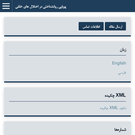
پویایی روانشناختی در اختلال های خلقی
ارسال مقاله
اطلاعات تماس
زبان
English
فارسی
XML چکیده
دانلود XML چکیده
شماره‌ها