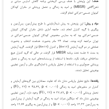
هدف:
این پژوهش با هدف بررسی اثربخشی برنامه کاهش استرس مبتنی بر
ذهن‌آگاهی (MBSR) بر امید به زندگی و تحمل پریشانی در مادران کودکان
کم‌توان جسمی-حرکتی انجام گرفت.
مواد و روش:
این پژوهش به روش شبه‌آزمایشی با طرح پیش‌آزمون، پس‌آزمون و
پیگیری با گروه کنترل انجام شد. جامعه آماری شامل مادران کودکان کم‌توان
جسمی-حرکتی بود که به مدارس مخصوص کودکان کم‌توان جسمی-حرکتی در
تهران مراجعه کرده بودند. تعداد ۲۴ مادر به‌صورت هدفمند انتخاب و به‌صورت
تصادفی در دو گروه آزمایش (n=۱۲) و کنترل (n=۱۲) قرار گرفتند. گروه آزمایش
به مدت ۸ جلسه تحت برنامه MBSR قرار گرفت، در حالی که گروه کنترل هیچ
مداخله‌ای دریافت نکرد. داده‌ها با استفاده از پرسشنامه‌های امید به زندگی و تحمل
پریشانی جمع‌آوری و با استفاده از تحلیل واریانس با اندازه‌گیری مکرر و آزمون تعقیبی
بونفرونی تحلیل شدند.
یافته‌ها:
نتایج تحلیل واریانس نشان داد که تفاوت معناداری بین گروه‌های آزمایش و
کنترل در متغیرهای امید به زندگی (F(۱, ۲۲) = ۴۵.۶۷, p < ۰.۰۰۱) و
تحمل پریشانی (F(۱, ۲۲) = ۳۷.۸۹, p < ۰.۰۰۱) وجود دارد. آزمون تعقیبی
بونفرونی نشان داد که میانگین نمرات امید به زندگی در گروه آزمایش از پیش‌آزمون
به پس‌آزمون ۱۳.۳۳ واحد (p < ۰.۰۰۱) و از پیش‌آزمون به پیگیری ۱۲.۶۶ واحد