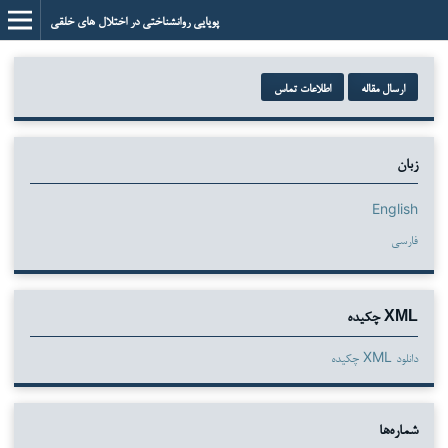
پویایی روانشناختی در اختلال های خلقی
ارسال مقاله
اطلاعات تماس
زبان
English
فارسی
XML چکیده
دانلود XML چکیده
شماره‌ها