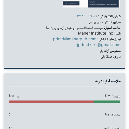
شاپای الکترونیکی:
۲۹۸۱-۱۷۵۹
سردبیر:
دکتر هادی بهرامی
صاحب امتیاز:
موسسه استعدادسنجی و هوش آزمای روان نما
ناشر:
Maher Institute Inc
ایمیل‌های ارتباطی:
pdmd@maherpub.com
ijpdmd۲۰۲۰@gmail.com
دسترسی آزاد:
بلی
داوری همتا:
بلی
خلاصه آمار نشریه
پذیرش: ۲۴%
رد: ۷۶%
تعداد دوره‌ها
۵
تعداد شماره‌ها
۱۹