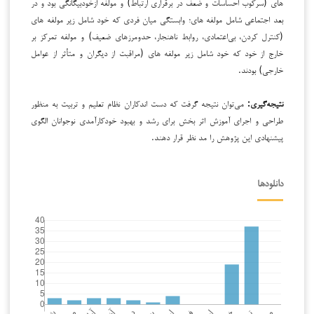
های (سرکوب احساسات و ضعف در برقراری ارتباط) و مولفه ازخودبیگانگی بود و در
بعد اجتماعی شامل مولفه های؛ وابستگی میان فردی که خود شامل زیر مولفه های
(کنترل کردن، بی‌اعتمادی، روابط ناهنجار، حدومرزهای ضعیف) و مولفه تمرکز بر
خارج از خود که خود شامل زیر مولفه های (مراقبت از دیگران و متأثر از عوامل
خارجی) بودند.
نتیجه‌گیری:
می‌توان نتیجه گرفت که دست اندکاران نظام تعلیم و تربیت به منظور
طراحی و اجرای آموزش اثر بخش برای رشد و بهبود خودکارآمدی نوجوانان الگوی
پیشنهادی این پژوهش را مد نظر قرار دهند.
دانلودها