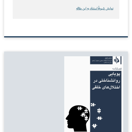
نمایش شیوهٔ استناد به این مقاله