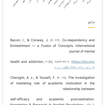
مراجع
Bacon, I., & Conway, J. (۲۰۲۳). Co-dependency and
Enmeshment — a Fusion of Concepts. International
journal of mental
health and addiction, ۲۱(۶), ۳۵۹۴-۳۶۰۳.
https://doi.org/
۱۰.۱۰۰۷/s۱۱۴۶۹-۰۲۲-۰۰۸۱۰-۴
Cheraghi, A. z., & Yousefi, F. (۲۰۱۹). The investigation
of mediating role of academic motivation in the
relationship between
self-efficacy and academic procrastination.
Knowledge & Research in Applied Psychology, ۲(۲۰),