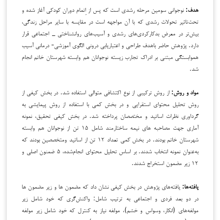
هدف:
نوجوانی سومین مرحله رشدی است که پس از اِتمام دوران کودکی آغاز شده و
تحت‌تاثیر تحولات رشدی که با آن مواجهه است در مقایسه با سایر مراحل زندگی،
بیش‌تر در معرض بدکارکردی‌های رشدی و آسیب‌های روانشناختی _ اجتماعی قرار
دارد. پژوهش حاضر باهدف طراحی و اعتباریابی درونی الگوی آموزشی- درمانی آسیب
هم­وابستگی مبتنی بر ادراک تجارب زیسته نوجوانان هم وابسته شهرستان خاتم انجام
شد.
مواد و
روش:
از روش ترکیبی از نوع اکتشافی متوالی استفاده شد. در بخش کیفی از
روش تحلیل محتوای استقرایی و در بخش کمی با استفاده از روش پیمایشی به
گرداوری نظرات اساتید و مختصصان پرداخته شد. در بخش کیفی تحقیق، نمونه
آماری جهت مصاحبه های نیمه ساختارمند شامل ۱۵ تن از نوجوانان هم وابسته
شهرستان خاتم بودند. در بخش کمی تعداد ۱۲ تن از اساتید ومتخصصین بودند که
به‌عنوان نمونه انتخاب شدند. بر اساس تحلیل محتوای انجام‌شده، ۵ ضمنون اصلی و
۱۲ زیر مضمون استخراج شدند.
یافته‌ها:
یافته‌های پژوهش در بخش کیفی نشان داد که مضمون ها و زیر مضمون ها
در دو بعد فردی و اجتماعی به ترتیب شامل: واکنش‌گری که خود شامل زیر
مولفه‌های (انکار، وسواس و خشم)، مولفه نیاز به کنترل که خود شامل زیر مولفه