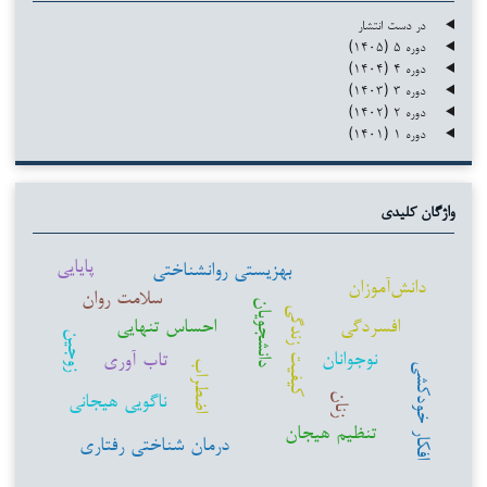
در دست انتشار
دوره ۵ (۱۴۰۵)
دوره ۴ (۱۴۰۴)
دوره ۳ (۱۴۰۳)
دوره ۲ (۱۴۰۲)
دوره ۱ (۱۴۰۱)
واژگان کلیدی
پایایی
بهزیستی روانشناختی
دانش‌آموزان
سلامت روان
دانشجویان
کیفیت زندگی
افسردگی
احساس تنهایی
زوجین
نوجوانان
تاب آوری
اضطراب
افکار خودکشی
ناگویی هیجانی
زنان
تنظیم هیجان
درمان شناختی رفتاری