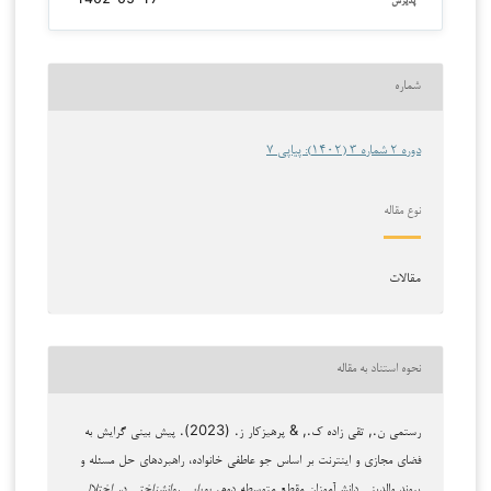
شماره
دوره 2 شماره 3 (1402): پیاپی 7
نوع مقاله
مقالات
نحوه استناد به مقاله
رستمی ن., تقی زاده ک., & پرهیزکار ز. (2023). پیش بینی گرایش به
فضای مجازی و اینترنت بر اساس جو عاطفی خانواده، راهبردهای حل مسئله و
پیوند والدینی دانش‌آموزان مقطع متوسطه دوم.
پویایی روانشناختی در اختلال