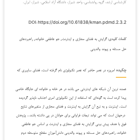
کارشناسی ارشد، گروه روانشناسی، واحد شیراز، دانشگاه آزاد اسلامی، شیراز، ایران.
https://doi.org/10.61838/kman.pdmd.2.3.2
DOI:
گرایش به فضای مجازی و اینترنت, جو عاطفی خانواده, راهبردهای
کلمات کلیدی:
حل مسئله و پیوند والدینی
امروزه در عصر حاضر که عصر تکنولوژی نام گرفته است، فضای سایبری که
چکیده
عمده ترین آن شبکه های اینترنتی می باشد در هر خانه و خانواده ای جایگاه خاصی
پیدا کرده است به گونه‌ای که استفاده از این تکنولوژی امری اجتناب ناپذیر گردیده
است. اینترنت و به تبع آن گرایش به اینترنت و فضای مجازی از متغیرهای شایع
درجهان است که می تواند تبعات فراوانی برای جوانان در پی داشته باشد.. پژوهش
فوق با هدف پیش بینی گرایش به فضای مجازی و اینترنت بر اساس جو عاطفی
خانواده، راهبردهای حل مسئله و پیوند والدینی دانش‌آموزان مقطع متوسطه دوم