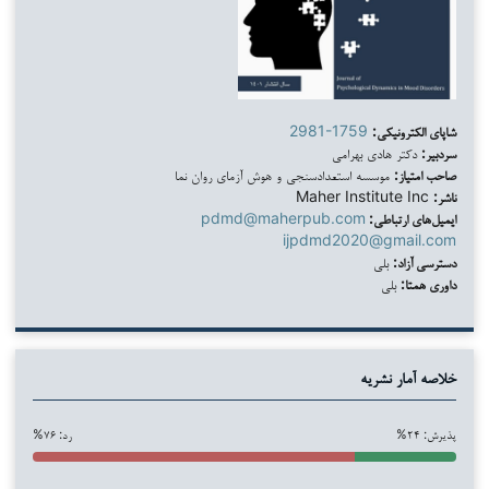
شاپای الکترونیکی:
2981-1759
سردبیر:
دکتر هادی بهرامی
صاحب امتیاز:
موسسه استعدادسنجی و هوش آزمای روان نما
ناشر:
Maher Institute Inc
ایمیل‌های ارتباطی:
pdmd@maherpub.com
ijpdmd2020@gmail.com
دسترسی آزاد:
بلی
داوری همتا:
بلی
خلاصه آمار نشریه
پذیرش: ۲۴%
رد: ۷۶%