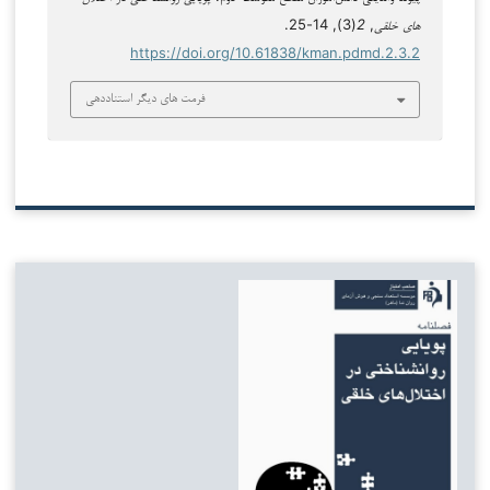
های خلقی
,
2
(3), 14-25.
https://doi.org/10.61838/kman.pdmd.2.3.2
فرمت های دیگر استناددهی