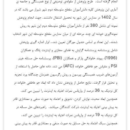
انجام گرفته است. طرح پژوهش از مقوله‌ی توصیفی از نوع همبستگی و جامعه ی
آماری این پژوهش کلیه دانش‌آموزان مقطع متوسطه دوم شهر شیراز می باشد که در
سال 1402 در مدارس این شهر به تحصیل اشتغال داشتند. جهت انجام پژوهش
نمونه ای شامل 380 نفر از دانش‌آموزان مقطع متوسطه دوم این شهر به روش
نمونه‌گیری خوشه ای چند مرحله ای از میان مدارس مقطع متوسطه این شهر انتخاب
شدند. این تعداد بر اساس جدول مورگان تعیین شد.. ابزار اندازه گیری پژوهش
شامل پرسشنامه پرسشنامه گرایش به فضای مجازی و اینترنت یانگ و همکاران
(1996)، پیوند خانوادگی پارکر و همکاران (PBI)، پرسشنامه حل مسئله هپنر
PSI و مقیاس جو عاطفی خانواده (AFC) می شد. داده های حاصل با استفاده از
آزمون‌های ضریب همبستگی پیرسون و روش رگرسیون همزمان چندگانه ورد تجزیه
و تحلیل قرار گرفت. نتایج حاصل از پژوهش نشان داد که ابعاد جو عاطفی خانواده در
کل نزدیک به 36 درصد از واریانس نمرات اعتیاد به اینترنت را تبیین می کند.
همچنین ابعاد محبت، نوازش کردن، تشویق و اعتماد به صورت منفی و معناداری قادر
به پیش بینی اعتیاد به اینترنت شرکت کنندگان میباشد. راهبردهای حل مساله در
کل نزدیک به 19 درصد از واریانس نمرات اعتیاد به اینترنت را تبیین می کند.
همچنین سبک اعتماد به حل مسایل به صورت منفی و معناداری قادر به پیش بینی