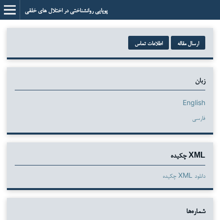
پویایی روانشناختی در اختلال های خلقی
ارسال مقاله
اطلاعات تماس
زبان
English
فارسی
XML چکیده
دانلود XML چکیده
شماره‌ها