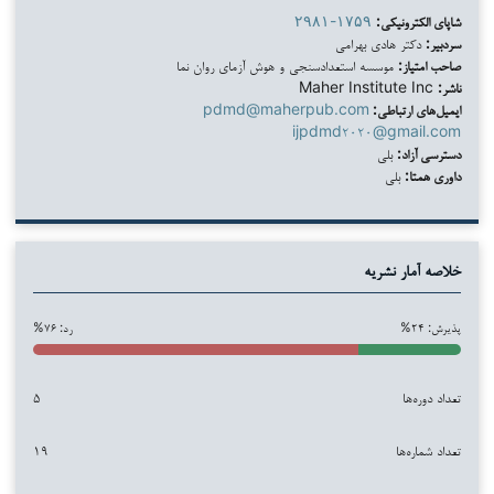
شاپای الکترونیکی:
۲۹۸۱-۱۷۵۹
سردبیر:
دکتر هادی بهرامی
صاحب امتیاز:
موسسه استعدادسنجی و هوش آزمای روان نما
ناشر:
Maher Institute Inc
ایمیل‌های ارتباطی:
pdmd@maherpub.com
ijpdmd۲۰۲۰@gmail.com
دسترسی آزاد:
بلی
داوری همتا:
بلی
خلاصه آمار نشریه
پذیرش: ۲۴%
رد: ۷۶%
تعداد دوره‌ها
۵
تعداد شماره‌ها
۱۹