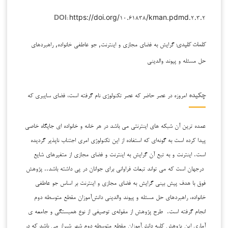
https://doi.org/۱۰.۶۱۸۳۸/kman.pdmd.۲.۳.۲
DOI:
گرایش به فضای مجازی و اینترنت, جو عاطفی خانواده, راهبردهای
کلمات کلیدی:
حل مسئله و پیوند والدینی
امروزه در عصر حاضر که عصر تکنولوژی نام گرفته است، فضای سایبری که
چکیده
عمده ترین آن شبکه های اینترنتی می باشد در هر خانه و خانواده ای جایگاه خاصی
پیدا کرده است به گونه‌ای که استفاده از این تکنولوژی امری اجتناب ناپذیر گردیده
است. اینترنت و به تبع آن گرایش به اینترنت و فضای مجازی از متغیرهای شایع
درجهان است که می تواند تبعات فراوانی برای جوانان در پی داشته باشد.. پژوهش
فوق با هدف پیش بینی گرایش به فضای مجازی و اینترنت بر اساس جو عاطفی
خانواده، راهبردهای حل مسئله و پیوند والدینی دانش‌آموزان مقطع متوسطه دوم
انجام گرفته است. طرح پژوهش از مقوله‌ی توصیفی از نوع همبستگی و جامعه ی
آماری این پژوهش کلیه دانش‌آموزان مقطع متوسطه دوم شهر شیراز می باشد که در