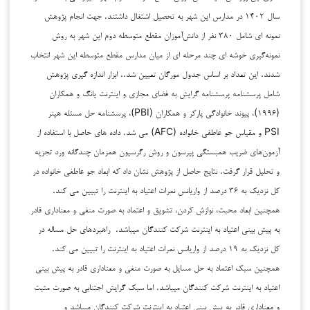
سال ۱۴۰۲ در مدارس این شهر به تحصیل اشتغال داشتند. جهت انجام پژوهش
نمونه ای شامل ۳۸۰ نفر از دانش‌آموزان مقطع متوسطه دوم این شهر به روش
نمونه‌گیری خوشه ای چند مرحله ای از میان مدارس مقطع متوسطه این شهر انتخاب
شدند. این تعداد بر اساس جدول مورگان تعیین شد.. ابزار اندازه گیری پژوهش
شامل پرسشنامه پرسشنامه گرایش به فضای مجازی و اینترنت یانگ و همکاران
(۱۹۹۶)، پیوند خانوادگی پارکر و همکاران (PBI)، پرسشنامه حل مسئله هپنر
PSI و مقیاس جو عاطفی خانواده (AFC) می شد. داده های حاصل با استفاده از
آزمون‌های ضریب همبستگی پیرسون و روش رگرسیون همزمان چندگانه ورد تجزیه
و تحلیل قرار گرفت. نتایج حاصل از پژوهش نشان داد که ابعاد جو عاطفی خانواده در
کل نزدیک به ۳۶ درصد از واریانس نمرات اعتیاد به اینترنت را تبیین می کند.
همچنین ابعاد محبت، نوازش کردن، تشویق و اعتماد به صورت منفی و معناداری قادر
به پیش بینی اعتیاد به اینترنت شرکت کنندگان میباشد. راهبردهای حل مساله در
کل نزدیک به ۱۹ درصد از واریانس نمرات اعتیاد به اینترنت را تبیین می کند.
همچنین سبک اعتماد به حل مسایل به صورت منفی و معناداری قادر به پیش بینی
اعتیاد به اینترنت شرکت کنندگان میباشد. اما سبک گرایش اجتنابی به صورت مثبت
و معناداری قادر به پیش بینی اعتیاد به اینترنت شرکت کنندگان میباشد و