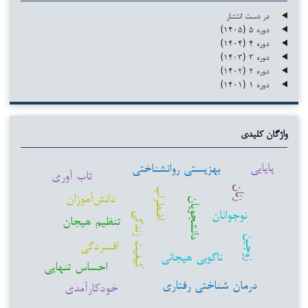
در دست انتشار
دوره ۵ (۱۴۰۵)
دوره ۴ (۱۴۰۴)
دوره ۳ (۱۴۰۳)
دوره ۲ (۱۴۰۲)
دوره ۱ (۱۴۰۱)
واژگان کلیدی
پایایی
بهزیستی روانشناختی
تاب آوری
زنان
اضطراب
دانش‌آموزان
دانشجویان
نوجوانان
کیفیت زندگی
تنظیم هیجان
زوجین
افسردگی
ناگویی هیجانی
احساس تنهایی
درمان شناختی رفتاری
خودکارآمدی