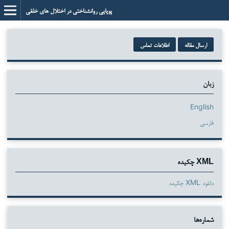
پویایی روانشناختی در اختلال های خلقی
ارسال مقاله
اطلاعات تماس
زبان
English
فارسی
XML چکیده
دانلود XML چکیده
شماره‌ها