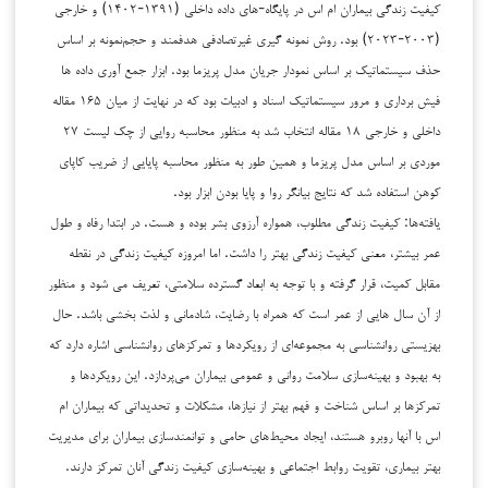
کیفیت زندگی بیماران ام اس در پایگاه-های داده داخلی (۱۳۹۱-۱۴۰۲) و خارجی
(۲۰۰۳-۲۰۲۳) بود. روش نمونه گیری غیرتصادفی هدفمند و حجم‌نمونه بر اساس
حذف سیستماتیک بر اساس نمودار جریان مدل پریزما بود. ابزار جمع آوری داده ها
فیش برداری و مرور سیستماتیک اسناد و ادبیات بود که در نهایت از میان ۱۶۵ مقاله
داخلی و خارجی ۱۸ مقاله انتخاب شد به منظور محاسبه روایی از چک لیست ۲۷
موردی بر اساس مدل پریزما و همین طور به منظور محاسبه پایایی از ضریب کاپای
کوهن استفاده شد که نتایج بیانگر روا و پایا بودن ابزار بود.
یافته‌ها: کیفیت زندگی مطلوب، همواره آرزوی بشر بوده و هست. در ابتدا رفاه و طول
عمر بیشتر، معنی کیفیت زندگی بهتر را داشت. اما امروزه کیفیت زندگی در نقطه
مقابل کمیت، قرار گرفته و با توجه به ابعاد گسترده سلامتی، تعریف می شود و منظور
از آن سال هایی از عمر است که همراه با رضایت، شادمانی و لذت بخشی باشد. حال
بهزیستی روانشناسی به مجموعه‌ای از رویکردها و تمرکزهای روانشناسی اشاره دارد که
به بهبود و بهینه‌سازی سلامت روانی و عمومی بیماران می‌پردازد. این رویکردها و
تمرکزها بر اساس شناخت و فهم بهتر از نیازها، مشکلات و تحدیداتی که بیماران ام
اس با آنها روبرو هستند، ایجاد محیط‌های حامی و توانمندسازی بیماران برای مدیریت
بهتر بیماری، تقویت روابط اجتماعی و بهینه‌سازی کیفیت زندگی آنان تمرکز دارند.