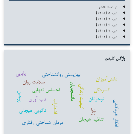
در دست انتشار
دوره ۵ (۱۴۰۵)
دوره ۴ (۱۴۰۴)
دوره ۳ (۱۴۰۳)
دوره ۲ (۱۴۰۲)
دوره ۱ (۱۴۰۱)
واژگان کلیدی
پایایی
بهزیستی روانشناختی
دانش‌آموزان
سلامت روان
دانشجویان
کیفیت زندگی
افسردگی
احساس تنهایی
زوجین
نوجوانان
تاب آوری
اضطراب
افکار خودکشی
ناگویی هیجانی
زنان
تنظیم هیجان
درمان شناختی رفتاری