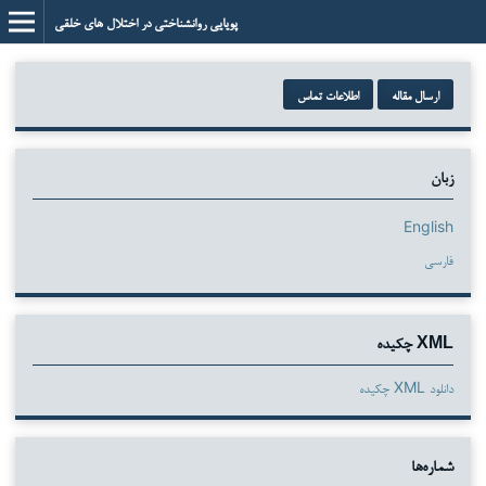
پویایی روانشناختی در اختلال های خلقی
ارسال مقاله
اطلاعات تماس
زبان
English
فارسی
XML چکیده
دانلود XML چکیده
شماره‌ها