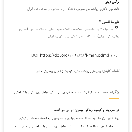
نرگس دیانی
دانشجوی دکتری روانشناسی عمومی، دانشگاه آزاد اسلامی، واحد قم، قم، ایران
علیرضا فاضلی *
استادیار، گروه روانشناسی سلامت، دانشکده علوم رفتاری و سلامت روان (انستیتو
روانپزشکی تهران)، دانشگاه علوم پزشکی ایران، تهران، ایران
https://doi.org/۱۰.۶۱۸۳۸/kman.pdmd.۱.۲.۱
DOI:
بهزیستی روانشناختی, کیفیت زندگی, بیماران ام اس
کلمات کلیدی:
هدف: هدف ازنگارش مقاله حاضر، بررسی تأثیر عوامل بهزیستی روانشناختی
چکیده
در مدیریت و کیفیت زندگی بیماران ام اس می‌باشد.
روش: این پژوهش به لحاظ هدف، بنیادی و همچنین، به لحاظ ماهیت فراترکیب
بود. جامعة مورد مطالعه کلیه اسناد، تأثیر عوامل بهزیستی روانشناختی در مدیریت و