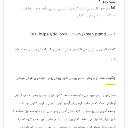
سمیه نژادی *
دانشجوی کارشناسی ارشد، گروه روان شناسی تربیتی، واحد علوم و تحقیقات،
دانشگاه آزاد اسلامی، تهران، ایران.
https://doi.org/۱۰.۶۱۸۳۸/kman.pdmd.۱.۱.۵
DOI:
ورزش رزمی تکواندو, هوش هیجانی, دانش‌آموزان پسر دوره متوسطه
کلمات کلیدی:
اول
هدف از پژوهش حاضر بررسی تأثیر ورزش رزمی تکواندو بر هوش هیجانی
چکیده
دانش‌آموزان پسر دوره اول متوسطه منطقه ۳ شهر تهران بود. پژوهش حاضر، از نوع
آزمایشی است که در قالب طرح پیش آزمون-پس آزمون با گروه کنترل اجرا شد.
جامعه آماری این پژوهش را کلیه دانش آموزان پسر سال دوره متوسطه اول منطقه ۳
شهر تهران تشکیل می دهند که از بین آنها ۳۰ نفر دانش آموز به دو گروه تقسیم
شدند. روش نمونه گیری غیرتصادفی در دسترس بود، به این صورت که ابتدا از بین