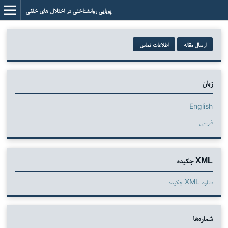
پویایی روانشناختی در اختلال های خلقی
ارسال مقاله
اطلاعات تماس
زبان
English
فارسی
XML چکیده
دانلود XML چکیده
شماره‌ها