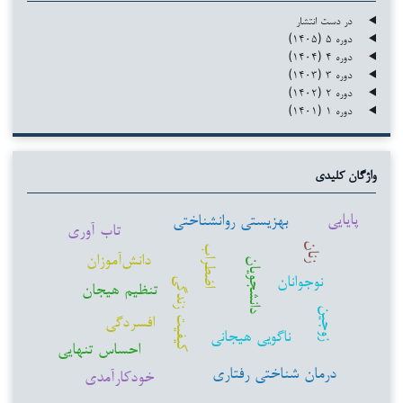
در دست انتشار
دوره ۵ (۱۴۰۵)
دوره ۴ (۱۴۰۴)
دوره ۳ (۱۴۰۳)
دوره ۲ (۱۴۰۲)
دوره ۱ (۱۴۰۱)
واژگان کلیدی
پایایی
بهزیستی روانشناختی
تاب آوری
زنان
اضطراب
دانش‌آموزان
دانشجویان
نوجوانان
کیفیت زندگی
تنظیم هیجان
زوجین
افسردگی
ناگویی هیجانی
احساس تنهایی
درمان شناختی رفتاری
خودکارآمدی