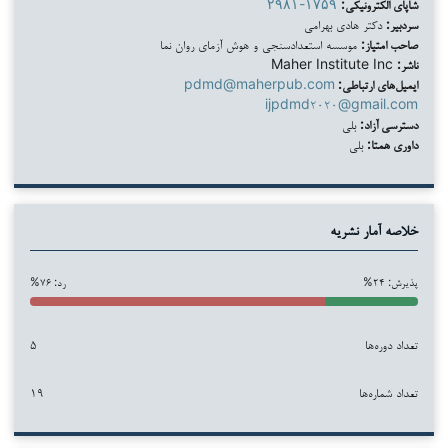
شاپای الکترونیکی:
۲۹۸۱-۱۷۵۹
سردبیر:
دکتر هادی بهرامی
صاحب امتیاز:
موسسه استعدادسنجی و هوش آزمای روان نما
ناشر:
Maher Institute Inc
ایمیل‌های ارتباطی:
pdmd@maherpub.com
ijpdmd۲۰۲۰@gmail.com
دسترسی آزاد:
بلی
داوری همتا:
بلی
خلاصه آمار نشریه
پذیرش: ۲۴%
رد: ۷۶%
تعداد دوره‌ها
۵
تعداد شماره‌ها
۱۹