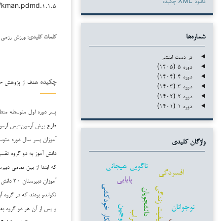
دانلود XML چکیده
۳۸/kman.pdmd.۱.۱.۵
ورزش رزمی ت
شماره‌ها
کلمات کلیدی:
در دست انتشار
دوره ۵ (۱۴۰۵)
دوره ۴ (۱۴۰۴)
هدف از پژوهش حاضر
چکیده
دوره ۳ (۱۴۰۳)
دوره ۲ (۱۴۰۲)
دوره ۱ (۱۴۰۱)
طرح پیش آزمون-پس آزمون 
واژگان کلیدی
دانش آموز به دو گروه تقس
ناگویی هیجانی
که ابتدا از بین تمامی دبی
افسردگی
پایایی
افکار خودکشی
کیفیت زندگی
دانشجویان
نوجوانان
و پس از آن هر دو گروه به
زوجین
اضطراب