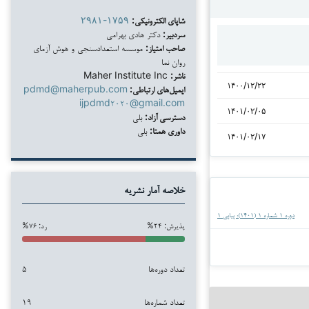
شاپای الکترونیکی:
۲۹۸۱-۱۷۵۹
سردبیر:
دکتر هادی بهرامی
صاحب امتیاز:
موسسه استعدادسنجی و هوش آزمای
روان نما
ناشر:
Maher Institute Inc
۱۴۰۰/۱۲/۲۲
ایمیل‌های ارتباطی:
pdmd@maherpub.com
ijpdmd۲۰۲۰@gmail.com
۱۴۰۱/۰۲/۰۵
دسترسی آزاد:
بلی
داوری همتا:
بلی
۱۴۰۱/۰۲/۱۷
خلاصه آمار نشریه
دوره ۱ شماره ۱ (۱۴۰۱): پیاپی ۱
پذیرش: ۲۴%
رد: ۷۶%
تعداد دوره‌ها
۵
تعداد شماره‌ها
۱۹