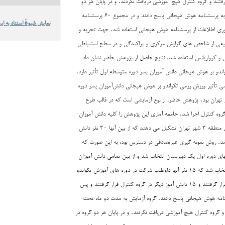
فتند و گروه کنترل هیچ آموزشی دریافت نکردند. و در پایان هر دو
گروه در مرحله پس آزمون به پرسشنامه هوش هیجانی پاسخ دادند و در مجموع ۶۰ پرسشنامه
نمایش شیوهٔ استناد به این
ری اطلاعات از پرسشنامه‌ هوش هیجانی استفاده شد. جهت تجزیه و
صیفی از شاخص های گرایش مرکزی و پراکندگی و در سطح استنباطی
س و کوواریانس استفاده شد. نتایج حاصل از پژوهش حاضر نشان داد
دو بر هوش هیجانی دانش آموزان پسر دوره متوسطه اول تأثیر دارد.
 تأثیر ورزش رزمی تکواندو بر هوش هیجانی دانش‌آموزان پسر دوره
وسطه منطقه ۳ شهر تهران بود. پژوهش حاضر، از نوع آزمایشی است که در قالب طرح
وه کنترل اجرا شد. جامعه آماری این پژوهش را کلیه دانش آموزان
پسر سال دوره متوسطه اول منطقه ۳ شهر تهران تشکیل می دهند که از بین آنها ۳۰ نفر دانش
ند. روش نمونه گیری غیرتصادفی در دسترس بود، به این صورت که
انهای دوره اول یک دبیرستان انتخاب شد و از بین تمامی دانش آموزان
دبیرستان ۳۰ دانش آموز انتخاب شد که ۱۵ نفر آنها داوطلب شرکت در دوره های آموزش تکواندو
بودند که در گروه آزمایش قرار گرفتند و ۱۵ دانش آموز دیگر در گروه کنترل قرار گرفتند و پس
نامه هوش هیجانی پاسخ دادند. گروه آزمایش به مدت دو ماه تحت
 و گروه کنترل هیچ آموزشی دریافت نکردند. و در پایان هر دو گروه در