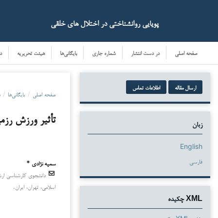
پویایی روانشناختی در اختلال های خلقی
صفحه اصلی
در دست انتشار
شماره جاری
بایگانی‌ها
هیئت تحریریه
د
ارسال مقاله
اطلاعات تماس
صفحه اصلی
/
بایگانی‌ها
/
دو
تأثیر ورزش رزم
زبان
English
فارسی
سمیه نژادی *
دانشجوی کارشناسی ارشد
دانلودها
اسلامی، تهران، ایران.
XML چکیده