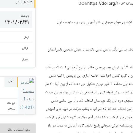
https://doi.org/۱۰.۶۱۸
گاه‌شمار انتشار
DOI:
چاپ شده
کواندو, هوش هیجانی, دانش‌آموزان پسر دوره متوسطه اول
۱۴۰۱/۰۳/۳۱
ارسال
 بررسی تأثیر ورزش رزمی تکواندو بر هوش هیجانی دانش‌آموزان
بازنگری
پذیرش
پسر دوره اول متوسطه منطقه ۳ شهر تهران بود. پژوهش حاضر، از نوع آزمایشی است که در قالب
با گروه کنترل اجرا شد. جامعه آماری این پژوهش را کلیه دانش
شماره
آموزان پسر سال دوره متوسطه اول منطقه ۳ شهر تهران تشکیل می دهند که از بین آنها ۳۰ نفر
یم شدند. روش نمونه گیری غیرتصادفی در دسترس بود، به این صورت
رستانهای دوره اول یک دبیرستان انتخاب شد و از بین تمامی دانش
نوع مقاله
آموزان دبیرستان ۳۰ دانش آموز انتخاب شد که ۱۵ نفر آنها داوطلب شرکت در دوره های آموزش
مقالات
تکواندو بودند که در گروه آزمایش قرار گرفتند و ۱۵ دانش آموز دیگر در گروه کنترل قرار گرفتند
 پرسشنامه هوش هیجانی پاسخ دادند. گروه آزمایش به مدت دو ماه
نحوه استناد به مقاله