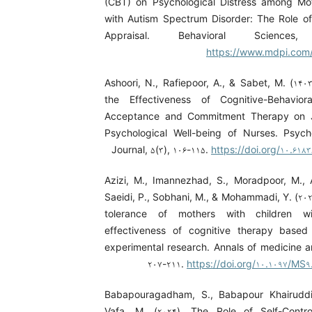
(CBT) on Psychological Distress among Mot
with Autism Spectrum Disorder: The Role o
Appraisal. Behavioral Sciences
https://www.mdpi.com/
Ashoori, N., Rafiepoor, A., & Sabet, M. (۱۴۰
the Effectiveness of Cognitive-Behavio
Acceptance and Commitment Therapy on 
Psychological Well-being of Nurses. Psy
Journal, ۵(۳), ۱۰۶-۱۱۵.
https://doi.org/۱۰.۶۱۸
Azizi, M., Imannezhad, S., Moradpoor, M., 
Saeidi, P., Sobhani, M., & Mohammadi, Y. (۲۰۲
tolerance of mothers with children w
effectiveness of cognitive therapy based
experimental research. Annals of medicine an
۲۰۷-۲۱۱.
https://doi.org/۱۰.۱۰۹۷/MS
Babapouragadham, S., Babapour Khairuddin
Vafa, M. (۲۰۲۴). The Role of Self-Contr