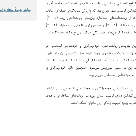
ز نوع توصیفی-پیمایشی و با هدف کاربردی انجام شد. جامعه آماری
مادران کودکان اوتیسم شهر تهران بود که با روش نمونه‌گیری طبقه‌ای انتخاب
نمایش شیوهٔ استناد به این
شدند. برای گردآوری داده‌ها از پرسشنامه‌های استاندارد بهزیستی روانشناختی ریف (۲۰۰۲)،
خودشناسی انسجامی قربانی و همکاران (۲۰۰۸) و خودمهارگری تانجنی و همکاران (۲۰۰۴)
 با استفاده از آزمون‌های همبستگی و رگرسیون چندگانه انجام گرفت.
بین بهزیستی روانشناختی، خودمهارگری و خودشناسی انسجامی در
م ارتباط مثبت و معناداری وجود دارد. مدل رگرسیونی پژوهش تأیید
شد و ضریب تعیین تعدیل‌شده ۰.۸۶۴ به دست آمد که بیانگر آن است که ۸۶.۴ درصد تغییرات
 این دو متغیر پیش‌بینی می‌شود. همچنین، تاثیر خودمهارگری بر
به خودشناسی انسجامی قوی‌تر بود.
وهش اهمیت نقش خودمهارگری و خودشناسی انسجامی را در ارتقای
ن کودکان دارای اوتیسم نشان می‌دهد. برنامه‌های مداخله‌ای با هدف
نند به بهبود کیفیت زندگی این مادران کمک کنند.