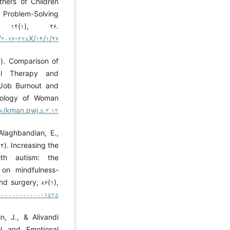
hers of Children
f Problem-Solving
, ۱۴(۱), ۴۶.
۲۰۷۶-۳۲۸X/۱۴/۱/۴۶
۳). Comparison of
ral Therapy and
Job Burnout and
chology of Woman
۳۸/kman.pwj.۵.۳.۱۳
Alaghbandian, E.,
۴). Increasing the
ith autism: the
 on mindfulness-
d surgery, ۸۶(۱),
۹.۰۰۰۰۰۰۰۰۰۰۰۰۱۵۲۵
, J., & Alivandi
ol and Emotional