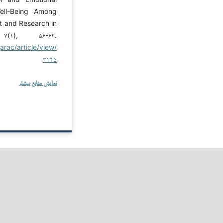
Well-Being Among
t and Research in
۷(۱), ۵۶-۶۴.
rac/article/view/
۳۱۴۵
نمایش منابع بیشتر