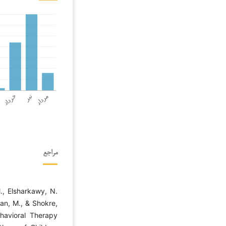
مراجع
., Elsharkawy, N.
an, M., & Shokre,
ehavioral Therapy