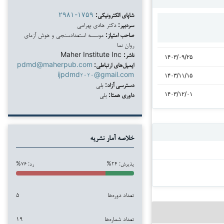
شاپای الکترونیکی:
۲۹۸۱-۱۷۵۹
سردبیر:
دکتر هادی بهرامی
صاحب امتیاز:
موسسه استعدادسنجی و هوش آزمای
روان نما
ناشر:
Maher Institute Inc
۱۴۰۳/۰۹/۲۵
ایمیل‌های ارتباطی:
pdmd@maherpub.com
ijpdmd۲۰۲۰@gmail.com
۱۴۰۳/۱۱/۱۵
دسترسی آزاد:
بلی
داوری همتا:
بلی
۱۴۰۳/۱۲/۰۱
خلاصه آمار نشریه
پذیرش: ۲۴%
رد: ۷۶%
تعداد دوره‌ها
۵
تعداد شماره‌ها
۱۹