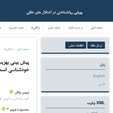
پویایی روانشناختی در اختلال های خلقی
صفحه اصلی
در دست انتشار
شماره جاری
بایگانی‌ها
هیئت تحریریه
د
ارسال مقاله
اطلاعات تماس
صفحه اصلی
/
بایگانی‌ها
/
د
پیش بینی بهزیس
زبان
خودشناسی انس
English
فارسی
ژینوس نیاکان
دانلودها
گروه روانشناسی و آموزش کودک
XML چکیده
محمدپارسا عزیزی *