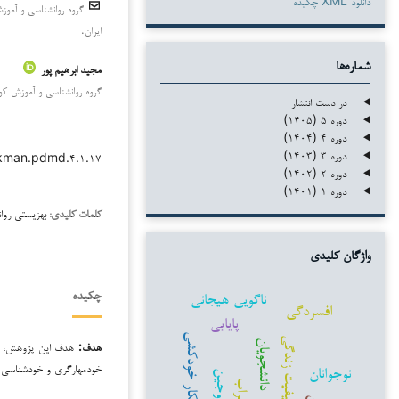
دانلود XML چکیده
گروه روانشناسی و آموزش
ایران.
شماره‌ها
مجید ابرهیم پور
گروه روانشناسی و آموزش کودک
در دست انتشار
دوره ۵ (۱۴۰۵)
دوره ۴ (۱۴۰۴)
دوره ۳ (۱۴۰۳)
/kman.pdmd.۴.۱.۱۷
دوره ۲ (۱۴۰۲)
دوره ۱ (۱۴۰۱)
بهزیستی روا
کلمات کلیدی:
واژگان کلیدی
ناگویی هیجانی
چکیده
افسردگی
پایایی
افکار خودکشی
کیفیت زندگی
دانشجویان
هدف:
هدف این پژوهش، پیش
خودمهارگری و خودشناسی ا
نوجوانان
زوجین
اضطراب