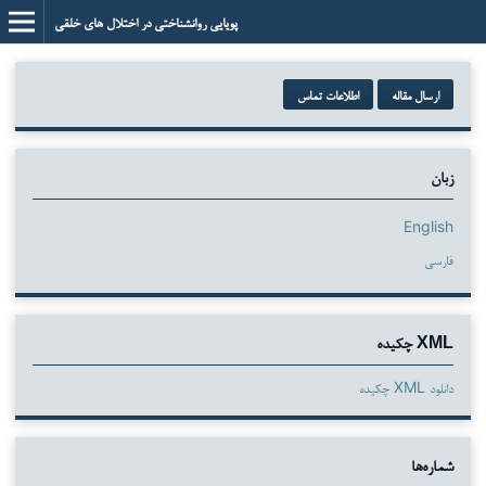
پویایی روانشناختی در اختلال های خلقی
ارسال مقاله
اطلاعات تماس
زبان
English
فارسی
XML چکیده
دانلود XML چکیده
شماره‌ها