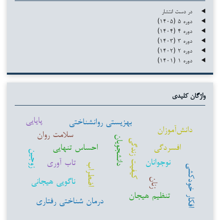
در دست انتشار
دوره ۵ (۱۴۰۵)
دوره ۴ (۱۴۰۴)
دوره ۳ (۱۴۰۳)
دوره ۲ (۱۴۰۲)
دوره ۱ (۱۴۰۱)
واژگان کلیدی
پایایی
بهزیستی روانشناختی
دانش‌آموزان
سلامت روان
دانشجویان
کیفیت زندگی
افسردگی
احساس تنهایی
زوجین
نوجوانان
تاب آوری
اضطراب
افکار خودکشی
ناگویی هیجانی
زنان
تنظیم هیجان
درمان شناختی رفتاری