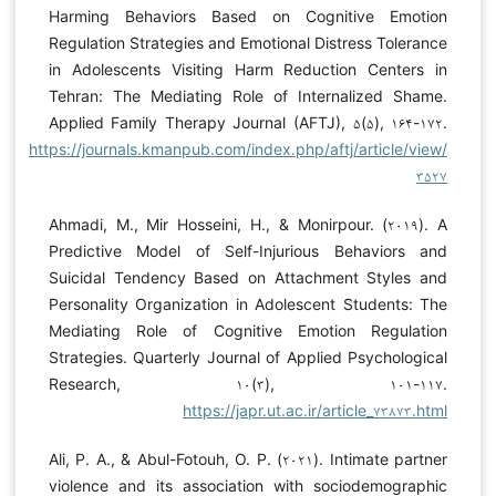
Harming Behaviors Based on Cognitive Emotion
Regulation Strategies and Emotional Distress Tolerance
in Adolescents Visiting Harm Reduction Centers in
Tehran: The Mediating Role of Internalized Shame.
Applied Family Therapy Journal (AFTJ), ۵(۵), ۱۶۴-۱۷۲.
https://journals.kmanpub.com/index.php/aftj/article/view/
۳۵۲۷
Ahmadi, M., Mir Hosseini, H., & Monirpour. (۲۰۱۹). A
Predictive Model of Self-Injurious Behaviors and
Suicidal Tendency Based on Attachment Styles and
Personality Organization in Adolescent Students: The
Mediating Role of Cognitive Emotion Regulation
Strategies. Quarterly Journal of Applied Psychological
Research, ۱۰(۳), ۱۰۱-۱۱۷.
https://japr.ut.ac.ir/article_۷۳۸۷۳.html
Ali, P. A., & Abul-Fotouh, O. P. (۲۰۲۱). Intimate partner
violence and its association with sociodemographic