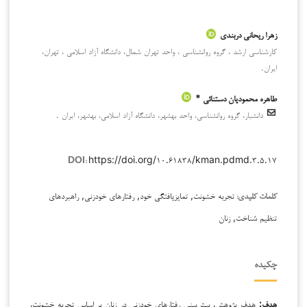
زهرا ریحانی دربندی
كارشناسی ‌ارشد ، گروه روانشناسی ، واحد تهران شمال، دانشگاه آزاد اسلامی ، تهران،
ايران.
طاهره محمودیان دستنائی *
دانشیار، گروه روانشناسی، واحد بهشهر، دانشگاه آزاد اسلامی، بهشهر، ايران .
https://doi.org/۱۰.۶۱۸۳۸/kman.pdmd.۳.۵.۱۷
DOI:
تجربه خشونت, تمایزیافتگی خود, رفتارهای خودزنی, راهبردهای
کلمات کلیدی:
تنظیم شناخت, زنان
چکیده
هدف:
هدف پژوهش، پیش‌بینی رفتارهای خودزنی در زنان بر اساس تجربه خشونت،