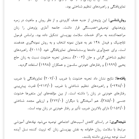
تمایزیافتگی و راهبردهای تنظیم شناختی بود.
روش‌شناسی:
این پژوهش از جنبه هدف کاربردی و از نظر روش و ماهیت در زمره
پژوهش­های توصیفی-همبستگی قرار داشت. جامعه آماری پژوهش را زنان
مراجعه‌کننده به مراکز خدمات سلامت بهزیستی تشکیل داده بود. براساس فرمول
تاباچنیک و فیدل ۱۴۸ نفر به عنوان نمونه انتخاب و به روش نمونه‌گیری هدفمند
است. برای جمع‌آوری داده‌ها پرسشنامه‌های تمایزیافتگی خود (۲۰۱۱)، راهبردهای
تنظیم شناختی گراس و جان (۲۰۰۳)، سنجش تجربه خشونت نسبت به زنان حاج
یحیی (۱۹۹۹) و رفتارهای خودزنی سانسون و همکاران (۱۹۹۸) استفاده گردید.
یافته‌ها:
نتایج نشان داد تجربه خشونت با ضریب (۲۰۷/۰) تمایزیافتگی با ضریب
(۲۴۸/۰-) و راهبردهای تنظیم شناختی با ضریب (۲۱۳/۰-) قدرت پیش‌بینی
رفتارهای خودزنی در زنان را داشته است. از بین مؤلفه‌های این متغیرها خشونت
جنسی (۳۸۵/۰)، هم آمیختگی با دیگران (۲۷۲/۰) و ارزیابی مجدد شناختی
(۱۵۲/۰-) دارای بالاترین ضریب تأثیر بر رفتار خودزنی در زنان بوده است.
نتیجه‌گیری:
در راستای کاهش آسیب‌های اجتماعی توصیه می‌شود نهادهای آموزشی
مرتبط با سلامت روان خانواده به نقش بهزیستی زنان که تربیت کننده نسل آینده
است توجه بیشتری داشته باشند.