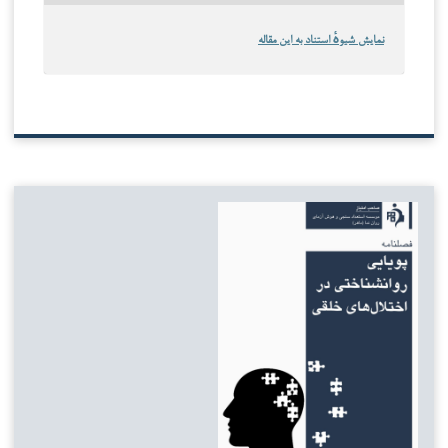
نمایش شیوهٔ استناد به این مقاله