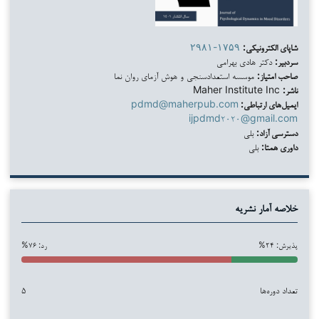
شاپای الکترونیکی:
۲۹۸۱-۱۷۵۹
سردبیر:
دکتر هادی بهرامی
صاحب امتیاز:
موسسه استعدادسنجی و هوش آزمای روان نما
ناشر:
Maher Institute Inc
ایمیل‌های ارتباطی:
pdmd@maherpub.com
ijpdmd۲۰۲۰@gmail.com
دسترسی آزاد:
بلی
داوری همتا:
بلی
خلاصه آمار نشریه
پذیرش: ۲۴%
رد: ۷۶%
تعداد دوره‌ها
۵