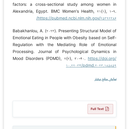
factors: a cross-sectional study among women in
Alexandria, Egypt. BMC Women's Health, ۲۱(۱), ۱-۹.
https://pubmed.ncbi.nlm.nih.gov/۲۵۳۹۲۳۸۶/
Babakhanlou, A. (۲۰۲۳). Presenting Structural Model of
Emotional Eating in People with Obesity based on Self-
Regulation with the Mediating Role of Emotional
Processing. Journal of Psychological Dynamics in
Mood Disorders (PDMD), ۲(۲), ۳۰-۴۰.
https://doi.org/
۱۰.۲۲۰۳۴/pdmd.۲۰۲۳.۱۸۵۸۵۹
نمایش منابع بیشتر
Full Text