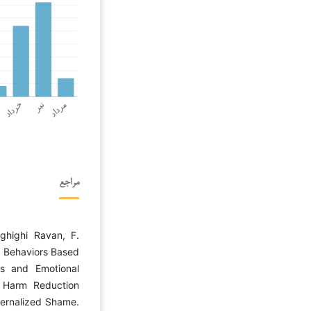
مراجع
ghighi Ravan, F.
g Behaviors Based
es and Emotional
g Harm Reduction
ternalized Shame.