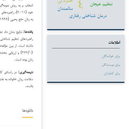
تنظیم هیجان
انتخاب و به روش نمونه‌گی
سالمندان
درمان شناختی رفتاری
به زنان حاج یحیی (۱۹۹۹) و رفتارهای خودزنی سانسون و همکاران (۱۹۹۸) استفاده گردید.
یافته‌ها:
اطلاعات
برای خوانندگان
زنان بوده است.
برای نویسندگان
نتیجه‌گیری:
در راستای کا
برای کتابداران
سلامت روان خانواده به نق
باشند.
دانلودها