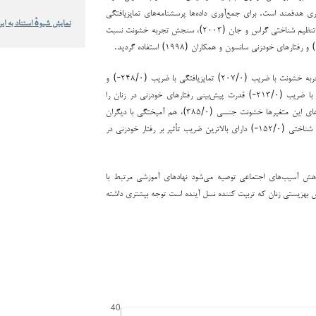
ری هدفمند است. برای جمع‌آوری داده‌ها پرسشنامه‌های تمایزیافتگی
نمایش شیوهٔ استناد به این
خود (۲۰۱۱)، راهبردهای تنظیم شناختی گراس و جان (۲۰۰۳)، سنجش تجربه خشونت نسبت
نتایج نشان داد تجربه خشونت با ضریب (۲۰۷/۰) تمایزیافتگی با ضریب (۲۴۸/۰-) و
راهبردهای تنظیم شناختی با ضریب (۲۱۳/۰-) قدرت پیش‌بینی رفتارهای خودزنی در زنان را
داشته است. از بین مؤلفه‌های این متغیرها خشونت جنسی (۳۸۵/۰)، هم آمیختگی با دیگران
(۲۷۲/۰) و ارزیابی مجدد شناختی (۱۵۲/۰-) دارای بالاترین ضریب تأثیر بر رفتار خودزنی در
هش آسیب‌های اجتماعی توصیه می‌شود نهادهای آموزشی مرتبط با
ش بهزیستی زنان که تربیت کننده نسل آینده است توجه بیشتری داشته