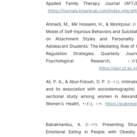
Applied Family Therapy Journal (AFTJ),
https://journals.kmanpub.com/index.php/aftj
Ahmadi, M., Mir Hosseini, H., & Monirpour. (۲
Model of Self-Injurious Behaviors and Suicid
on Attachment Styles and Personality 
Adolescent Students: The Mediating Role of 
Regulation Strategies. Quarterly Jou
Psychological Research, ۱۰(۳
https://japr.ut.ac.i
Ali, P. A., & Abul-Fotouh, O. P. (۲۰۲۱). Intima
and its association with sociodemographic 
sectional study among women in Alexand
Women's Health, ۲۱(۱), ۱-۹.
https://pubmed.
Babakhanlou, A. (۲۰۲۳). Presenting Stru
Emotional Eating in People with Obesity