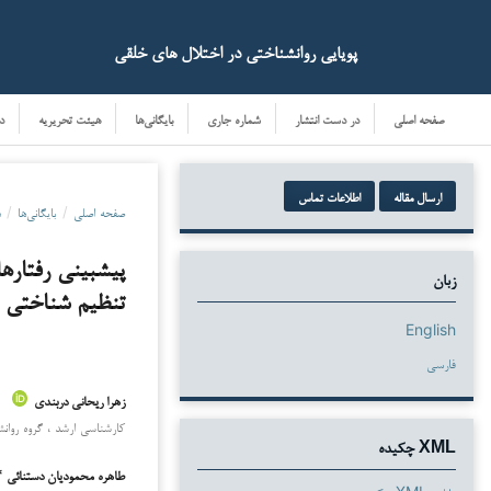
پویایی روانشناختی در اختلال های خلقی
صفحه اصلی
در دست انتشار
شماره جاری
بایگانی‌ها
هیئت تحریریه
د
ارسال مقاله
اطلاعات تماس
صفحه اصلی
/
بایگانی‌ها
/
دو
پیش­بینی رفتار
زبان
تنظیم شناختی
English
فارسی
زهرا ریحانی دربندی
دانلودها
كارشناسی ‌ارشد ، گروه روانش
XML چکیده
طاهره محمودیان دستنائی 