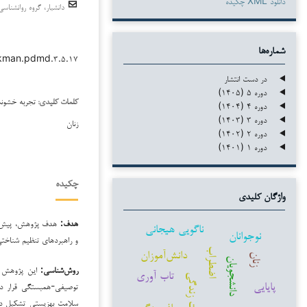
دانلود XML چکیده
دانشیار، گروه روانشناسی
شماره‌ها
/kman.pdmd.۳.۵.۱۷
در دست انتشار
دوره ۵ (۱۴۰۵)
تجربه خشونت
کلمات کلیدی:
دوره ۴ (۱۴۰۴)
دوره ۳ (۱۴۰۳)
زنان
دوره ۲ (۱۴۰۲)
دوره ۱ (۱۴۰۱)
چکیده
واژگان کلیدی
هدف:
هدف پژوهش، پیش‌بین
ناگویی هیجانی
نوجوانان
و راهبردهای تنظیم شناختی
دانش‌آموزان
اضطراب
زنان
دانشجویان
روش‌شناسی:
این پژوهش از
تاب آوری
کیفیت زندگی
پایایی
توصیفی-همبستگی قرار دا
افسردگی