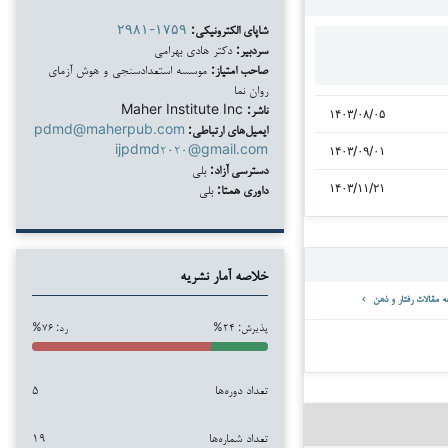
شاپای الکترونیکی:
۲۹۸۱-۱۷۵۹
سردبیر:
دکتر هادی بهرامی
صاحب امتیاز:
موسسه استعدادسنجی و هوش آزمای
روان نما
ناشر:
Maher Institute Inc
۱۴۰۳/۰۸/۰۵
ایمیل‌های ارتباطی:
pdmd@maherpub.com
ijpdmd۲۰۲۰@gmail.com
۱۴۰۳/۰۹/۰۱
دسترسی آزاد:
بلی
داوری همتا:
بلی
۱۴۰۳/۱۱/۲۱
خلاصه آمار نشریه
پذیرش: ۲۴%
رد: ۷۶%
تعداد دوره‌ها
۵
تعداد شماره‌ها
۱۹