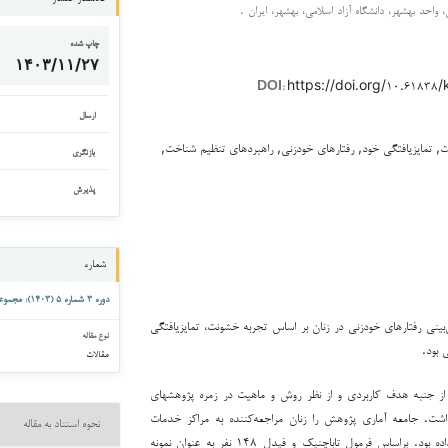
، واحد بهشهر، دانشگاه آزاد اسلامی، بهشهر، ايران .
چاپ شده
۱۴۰۳/۱۱/۲۷
https://doi.org/۱۰.۶۱۸۳۸
DOI:
ارسال
, تمایزیافتگی خود, رفتارهای خودزنی, راهبردهای تنظیم شناخت,
بازنگری
پذیرش
شماره
دوره ۳ شماره ۵ (۱۴۰۳): مجموعه مقالات رفتار و ذهن
ی رفتارهای خودزنی در زنان بر اساس تجربه خشونت، تمایزیافتگی
نوع مقاله
 بود.
مقالات
 جنبه هدف کاربردی و از نظر روش و ماهیت در زمره پژوهش­های
شت. جامعه آماری پژوهش را زنان مراجعه‌کننده به مراکز خدمات
نحوه استناد به مقاله
سلامت بهزیستی تشکیل داده بود. براساس فرمول تاباچنیک و فیدل ۱۴۸ نفر به عنوان نمونه