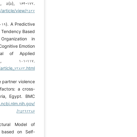
 ۵(۵), ۱۶۴-۱۷۲.
/article/view/۳۵۲۷
۰۱۹). A Predictive
al Tendency Based
Organization in
Cognitive Emotion
rnal of Applied
), ۱۰۱-۱۱۷.
r/article_۷۳۸۷۳.html
te partner violence
factors: a cross-
ria, Egypt. BMC
ncbi.nlm.nih.gov/
۲۵۳۹۲۳۸۶/
ctural Model of
 based on Self-