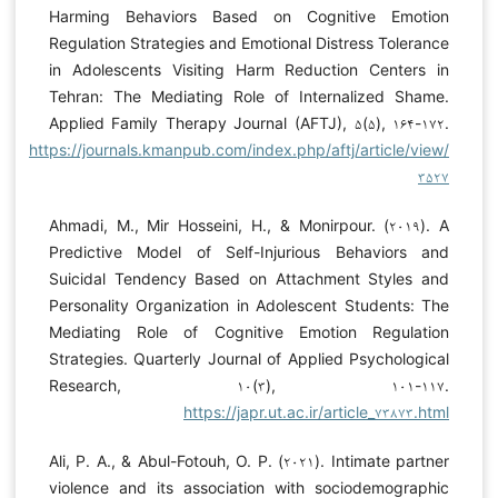
Harming Behaviors Based on Cognitive Emotion
Regulation Strategies and Emotional Distress Tolerance
in Adolescents Visiting Harm Reduction Centers in
Tehran: The Mediating Role of Internalized Shame.
Applied Family Therapy Journal (AFTJ), ۵(۵), ۱۶۴-۱۷۲.
https://journals.kmanpub.com/index.php/aftj/article/view/
۳۵۲۷
Ahmadi, M., Mir Hosseini, H., & Monirpour. (۲۰۱۹). A
Predictive Model of Self-Injurious Behaviors and
Suicidal Tendency Based on Attachment Styles and
Personality Organization in Adolescent Students: The
Mediating Role of Cognitive Emotion Regulation
Strategies. Quarterly Journal of Applied Psychological
Research, ۱۰(۳), ۱۰۱-۱۱۷.
https://japr.ut.ac.ir/article_۷۳۸۷۳.html
Ali, P. A., & Abul-Fotouh, O. P. (۲۰۲۱). Intimate partner
violence and its association with sociodemographic