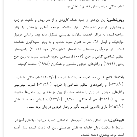
تمایزیافتگی و راهبردهای تنظیم شناختی بود.
روش‌شناسی:
این پژوهش از جنبه هدف کاربردی و از نظر روش و ماهیت در زمره
پژوهش­های توصیفی-همبستگی قرار داشت. جامعه آماری پژوهش را زنان
مراجعه‌کننده به مراکز خدمات سلامت بهزیستی تشکیل داده بود. براساس فرمول
تاباچنیک و فیدل ۱۴۸ نفر به عنوان نمونه انتخاب و به روش نمونه‌گیری هدفمند
است. برای جمع‌آوری داده‌ها پرسشنامه‌های تمایزیافتگی خود (۲۰۱۱)، راهبردهای
تنظیم شناختی گراس و جان (۲۰۰۳)، سنجش تجربه خشونت نسبت به زنان حاج
یحیی (۱۹۹۹) و رفتارهای خودزنی سانسون و همکاران (۱۹۹۸) استفاده گردید.
یافته‌ها:
نتایج نشان داد تجربه خشونت با ضریب (۲۰۷/۰) تمایزیافتگی با ضریب
(۲۴۸/۰-) و راهبردهای تنظیم شناختی با ضریب (۲۱۳/۰-) قدرت پیش‌بینی
رفتارهای خودزنی در زنان را داشته است. از بین مؤلفه‌های این متغیرها خشونت
جنسی (۳۸۵/۰)، هم آمیختگی با دیگران (۲۷۲/۰) و ارزیابی مجدد شناختی
(۱۵۲/۰-) دارای بالاترین ضریب تأثیر بر رفتار خودزنی در زنان بوده است.
نتیجه‌گیری:
در راستای کاهش آسیب‌های اجتماعی توصیه می‌شود نهادهای آموزشی
مرتبط با سلامت روان خانواده به نقش بهزیستی زنان که تربیت کننده نسل آینده
است توجه بیشتری داشته باشند.