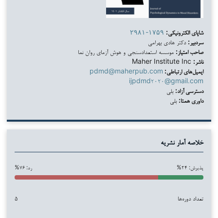
شاپای الکترونیکی:
۲۹۸۱-۱۷۵۹
سردبیر:
دکتر هادی بهرامی
صاحب امتیاز:
موسسه استعدادسنجی و هوش آزمای روان نما
ناشر:
Maher Institute Inc
ایمیل‌های ارتباطی:
pdmd@maherpub.com
ijpdmd۲۰۲۰@gmail.com
دسترسی آزاد:
بلی
داوری همتا:
بلی
خلاصه آمار نشریه
پذیرش: ۲۴%
رد: ۷۶%
تعداد دوره‌ها
۵