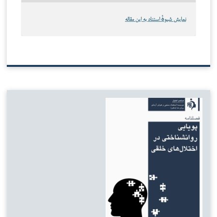
نمایش شیوهٔ استناد به این مقاله