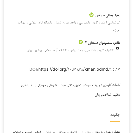
زهرا ریحانی دربندی
كارشناسی ‌ارشد ، گروه روانشناسی ، واحد تهران شمال، دانشگاه آزاد اسلامی ، تهران،
ايران.
طاهره محمودیان دستنائی *
دانشیار، گروه روانشناسی، واحد بهشهر، دانشگاه آزاد اسلامی، بهشهر، ايران .
https://doi.org/۱۰.۶۱۸۳۸/kman.pdmd.۳.۵.۱۷
DOI:
تجربه خشونت, تمایزیافتگی خود, رفتارهای خودزنی, راهبردهای
کلمات کلیدی:
تنظیم شناخت, زنان
چکیده
هدف:
هدف پژوهش، پیش‌بینی رفتارهای خودزنی در زنان بر اساس تجربه خشونت،