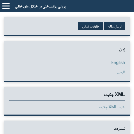
پویایی روانشناختی در اختلال های خلقی
ارسال مقاله
اطلاعات تماس
زبان
English
فارسی
XML چکیده
دانلود XML چکیده
شماره‌ها