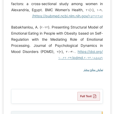
factors: a cross-sectional study among women in
Alexandria, Egypt. BMC Women's Health, ۲۱(۱), ۱-۹.
https://pubmed.ncbi.nlm.nih.gov/۲۵۳۹۲۳۸۶/
Babakhanlou, A. (۲۰۲۳). Presenting Structural Model of
Emotional Eating in People with Obesity based on Self-
Regulation with the Mediating Role of Emotional
Processing. Journal of Psychological Dynamics in
Mood Disorders (PDMD), ۲(۲), ۳۰-۴۰.
https://doi.org/
۱۰.۲۲۰۳۴/pdmd.۲۰۲۳.۱۸۵۸۵۹
نمایش منابع بیشتر
Full Text