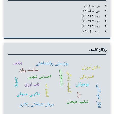
در دست انتشار
دوره ۵ (۱۴۰۵)
دوره ۴ (۱۴۰۴)
دوره ۳ (۱۴۰۳)
دوره ۲ (۱۴۰۲)
دوره ۱ (۱۴۰۱)
واژگان کلیدی
پایایی
بهزیستی روانشناختی
دانش‌آموزان
سلامت روان
دانشجویان
کیفیت زندگی
افسردگی
احساس تنهایی
زوجین
نوجوانان
تاب آوری
اضطراب
افکار خودکشی
ناگویی هیجانی
زنان
تنظیم هیجان
درمان شناختی رفتاری