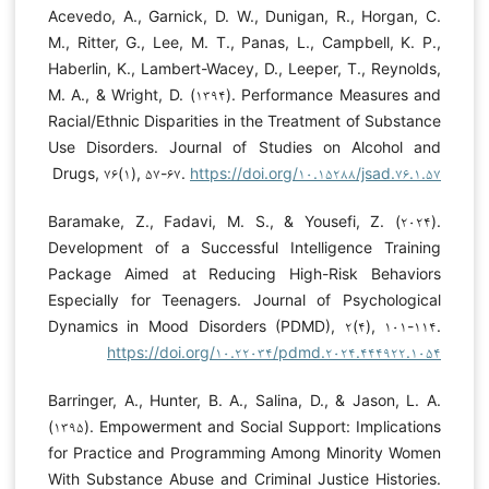
Acevedo, A., Garnick, D. W., Dunigan, R., Horgan, C.
M., Ritter, G., Lee, M. T., Panas, L., Campbell, K. P.,
Haberlin, K., Lambert-Wacey, D., Leeper, T., Reynolds,
M. A., & Wright, D. (۱۳۹۴). Performance Measures and
Racial/Ethnic Disparities in the Treatment of Substance
Use Disorders. Journal of Studies on Alcohol and
Drugs, ۷۶(۱), ۵۷-۶۷.
https://doi.org/۱۰.۱۵۲۸۸/jsad.۷۶.۱.۵۷
Baramake, Z., Fadavi, M. S., & Yousefi, Z. (۲۰۲۴).
Development of a Successful Intelligence Training
Package Aimed at Reducing High-Risk Behaviors
Especially for Teenagers. Journal of Psychological
Dynamics in Mood Disorders (PDMD), ۲(۴), ۱۰۱-۱۱۴.
https://doi.org/۱۰.۲۲۰۳۴/pdmd.۲۰۲۴.۴۴۴۹۲۲.۱۰۵۴
Barringer, A., Hunter, B. A., Salina, D., & Jason, L. A.
(۱۳۹۵). Empowerment and Social Support: Implications
for Practice and Programming Among Minority Women
With Substance Abuse and Criminal Justice Histories.