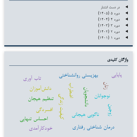
در دست انتشار
دوره ۵ (۱۴۰۵)
دوره ۴ (۱۴۰۴)
دوره ۳ (۱۴۰۳)
دوره ۲ (۱۴۰۲)
دوره ۱ (۱۴۰۱)
واژگان کلیدی
پایایی
بهزیستی روانشناختی
تاب آوری
زنان
اضطراب
دانش‌آموزان
دانشجویان
نوجوانان
کیفیت زندگی
تنظیم هیجان
زوجین
افسردگی
ناگویی هیجانی
احساس تنهایی
درمان شناختی رفتاری
خودکارآمدی