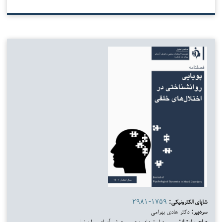
شاپای الکترونیکی:
۲۹۸۱-۱۷۵۹
سردبیر:
دکتر هادی بهرامی
صاحب امتیاز:
موسسه استعدادسنجی و هوش آزمای روان نما