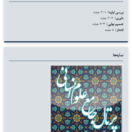
بررسی اولیه:
۱-۲ هفته
داوری:
۲-۳ هفته
تصمیم نهایی:
۴-۶ هفته
انتشار:
۸ هفته
نمایه‌ها