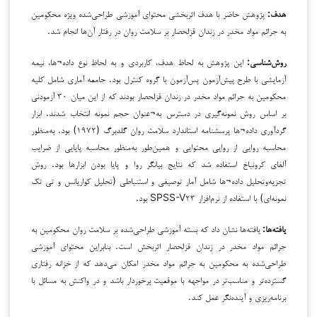
هدف:
پژوهش حاضر با هدف اثربخشی محتوای آموزشی طراحی‌شده ویژه محکومین
به جرائم مواد مخدر در زندان قزلحصار بر سلامت روان در رفتار آن‌ها انجام شد.
روش‌شناسی:
این پژوهش به لحاظ هدف، کاربردی و به لحاظ نوع داده¬ها، نیمه
آزمایشی با طرح پیش‌آزمون پس‌آزمون با گروه کنترل بود. جامعه آماری شامل کلیه
محکومین به جرائم مواد مخدر در زندان قزلحصار بودند که از این میان ۳۰ آزمودنی
بر اساس روش نمونه‌گیری در دسترس به¬عنوان حجم نمونه انتخاب شدند. ابزار
گردآوری داده¬ها پرسشنامه استاندارد سلامت روان گلدبرگ (۱۹۷۲) بود. به‌منظور
محاسبه روایی از روایی محتوایی و همین‌طور به‌منظور محاسبه پایایی از ضرایب
آلفای کرونباخ استفاده شد که نتایج بیانگر روا و پایا بودن ابزارها بود. روش
تجزیه‌وتحلیل داده¬ها شامل آمار توصیفی و استنباطی (تحلیل کواریانس و تی تک
نمونه‌ای) با استفاده از نرم‌افزار SPSS-V۲۳ بود.
یافته‌ها:
یافته‌ها نشان داد که بسته آموزشی طراحی‌شده بر سلامت روان محکومین به
جرائم مواد مخدر در زندان قزلحصار اثربخش است. بنابراین محتوای آموزشی
طراحی‌شده به محکومین به جرائم مواد مخدر امکان می‌دهد که از خزانه رفتاری
گسترده‌تر و مناسب‌تر در مواجهه با موقعیت برخوردار باشد و در واکنش به مسائل با
برنامه‌ریزی و آینده‌نگر عمل کند.