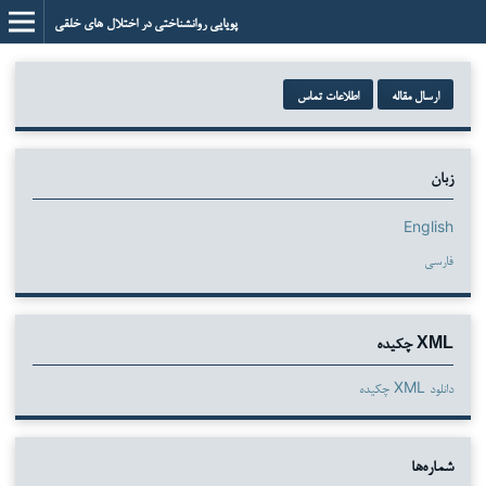
پویایی روانشناختی در اختلال های خلقی
ارسال مقاله
اطلاعات تماس
زبان
English
فارسی
XML چکیده
دانلود XML چکیده
شماره‌ها