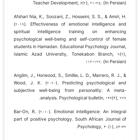
Teacher Development, ۶(۲), ۲۱-۳۵. (In Persian)
Afshari Nia, K., Soozani, Z., Hosseini, S. S., & Amiri, H.
(۲۰۱۹). Effectiveness of emotional intelligence and
spiritual intelligence training on enhancing
psychological well-being and self-control of female
students in Hamadan. Educational Psychology Journal,
Islamic Azad University, Tonekabon Branch, ۹(۲),
۱۱۳-۱۲۷. (In Persian)
Anglim, J., Horwood, S., Smillie, L. D., Marrero, R. J., &
Wood, J. K. (۲۰۲۰). Predicting psychological and
subjective well-being from personality: A meta-
analysis. Psychological bulletin, ۱۴۶(۴), ۲۷۹.
Bar-On, R. (۲۰۱۰). Emotional intelligence: An integral
part of positive psychology. South African Journal of
Psychology, ۴۰(۱), ۵۴-۶۲.