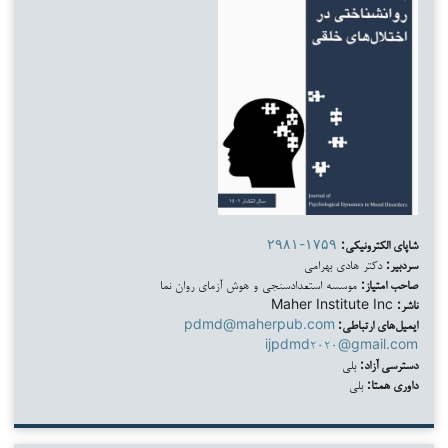
شاپای الکترونیکی:
۲۹۸۱-۱۷۵۹
سردبیر:
دکتر هادی بهرامی
صاحب امتیاز:
موسسه استعدادسنجی و هوش آزمای روان نما
ناشر:
Maher Institute Inc
ایمیل‌های ارتباطی:
pdmd@maherpub.com
ijpdmd۲۰۲۰@gmail.com
دسترسی آزاد:
بلی
داوری همتا:
بلی