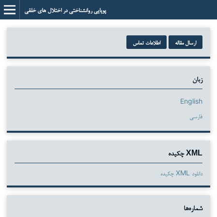
پویایی روانشناختی در اختلال های خلقی
ارسال مقاله
اطلاعات تماس
زبان
English
فارسی
XML چکیده
دانلود XML چکیده
شماره‌ها