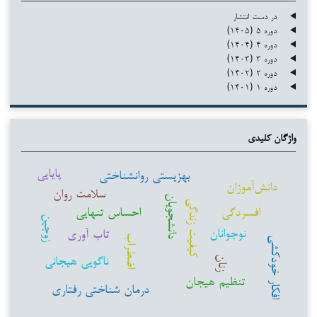
در دست انتشار
دوره ۵ (۱۴۰۵)
دوره ۴ (۱۴۰۴)
دوره ۳ (۱۴۰۳)
دوره ۲ (۱۴۰۲)
دوره ۱ (۱۴۰۱)
واژگان کلیدی
پایایی
بهزیستی روانشناختی
دانش‌آموزان
سلامت روان
دانشجویان
کیفیت زندگی
افسردگی
احساس تنهایی
زوجین
نوجوانان
تاب آوری
اضطراب
افکار خودکشی
ناگویی هیجانی
زنان
تنظیم هیجان
درمان شناختی رفتاری