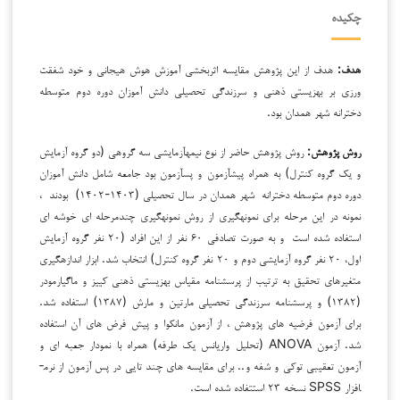
چکیده
هدف:
هدف از این پژوهش مقایسه اثربخشی آموزش هوش هیجانی و خود شفقت
ورزی بر بهزیستی ذهنی و سرزندگی تحصیلی دانش آموزان دوره دوم متوسطه
دخترانه شهر همدان بود.
روش پژوهش:
روش پژوهش حاضر از نوع نیمه­آزمایشی سه گروهی (دو گروه آزمایش
و یک گروه کنترل) به همراه پیش­آزمون و پس­آزمون بود جامعه شامل دانش آموزان
دوره دوم متوسطه دخترانه شهر همدان در سال تحصیلی (۱۴۰۳-۱۴۰۲) بودند ،
نمونه در این مرحله برای نمونه­گیری از روش نمونه­گیری چندمرحله ای خوشه ای
استفاده شده است و به صورت تصادفی ۶۰ نفر از این افراد (۲۰ نفر گروه آزمایش
اول، ۲۰ نفر گروه آزمایشی دوم و ۲۰ نفر گروه کنترل) انتخاب شد. ابزار اندازه­گیری
متغیرهای تحقیق به ترتیب از پرسشنامه مقیاس بهزیستی ذهنی کییز و ماگیارمودر
(۱۳۸۲) و پرسشنامه سرزندگي تحصیلي مارتین و مارش (۱۳۸۷) استفاده شد.
برای آزمون فرضیه های پژوهش ، از آزمون مانکوا و پیش فرض های آن استفاده
شد. آزمون ANOVA (تحلیل واریانس یک طرفه) همراه با نمودار جعبه ای و
آزمون تعقیبی توکی و شفه و.. برای مقایسه های چند تایی در پس آزمون از نرم­
افزار SPSS نسخه ۲۳ استتفاده شده است.