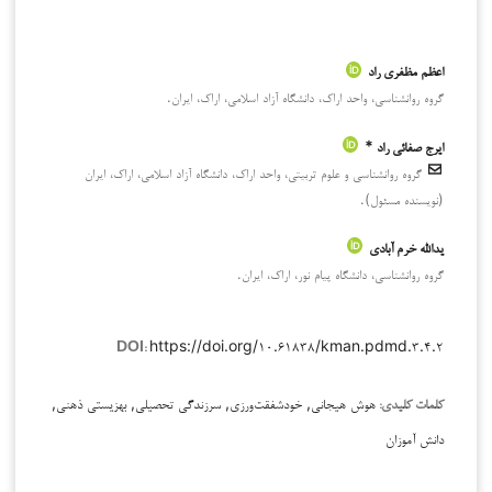
اعظم مظفری راد
گروه روانشناسی، واحد اراک، دانشگاه آزاد اسلامی، اراک، ایران.
ایرج صفائی راد *
گروه روانشناسی و علوم تربیتی، واحد اراک، دانشگاه آزاد اسلامی، اراک، ایران
(نویسنده مسئول).
یدالله خرم آبادی
گروه روانشناسی، دانشگاه پیام نور، اراک، ایران.
https://doi.org/۱۰.۶۱۸۳۸/kman.pdmd.۳.۴.۲
DOI:
هوش هیجانی, خودشفقت‌ورزی, سرزندگی تحصیلی, بهزیستی ذهنی,
کلمات کلیدی:
دانش آموزان