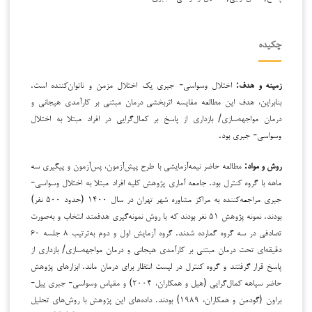
چکیده
زمینه و هدف:
اختلال وسواسی- جبری یک اختلال مزمن و ناتوان‌کننده است.
بنابراین، هدف این مطالعه مقایسه اثربخشی درمان مبتنی بر کارآمدی هیجانی و
درمان مواجهه‌سازی/ بازداری از پاسخ بر کمال‌گرایی در افراد مبتلا به اختلال
وسواسی- جبری بود.
روش و مواد:
مطالعه حاضر نیمه‌آزمایشی با طرح پیش‌آزمون، پس‌آزمون و پیگیری سه
ماهه با گروه کنترل بود. جامعه آماری پژوهش کلیه افراد مبتلا به اختلال وسواسی-
جبری مراجعه‌کننده به مراکز مشاوره شهر تهران در سال ۱۴۰۰ (حدود ۵۰۰ نفر)
بودند. نمونه پژوهش ۵۱ نفر بودند که با روش نمونه‌گیری هدفمند انتخاب و به‌صورت
تصادفی در سه گروه گمارده شدند. گروه آزمایش اول و دوم به‌ترتیب ۸ جلسه ۶۰
دقیقه‌ای تحت درمان مبتنی بر کارآمدی هیجانی و درمان مواجهه‌سازی/ بازداری از
پاسخ قرار گرفتند و گروه کنترل در لیست انتظار برای درمان ماند. ابزارهای پژوهش
حاضر سیاهه کمال‌گرایی (هیل و همکاران، ۲۰۰۴) و مقیاس وسواسی- جبری ییل-
براون (گودمن و همکاران، ۱۹۸۹) بودند. داده‌های این پژوهش با روش‌های تحلیل