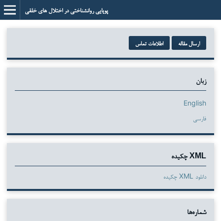
پویایی روانشناختی در اختلال های خلقی
ارسال مقاله
اطلاعات تماس
زبان
English
فارسی
XML چکیده
دانلود XML چکیده
شماره‌ها