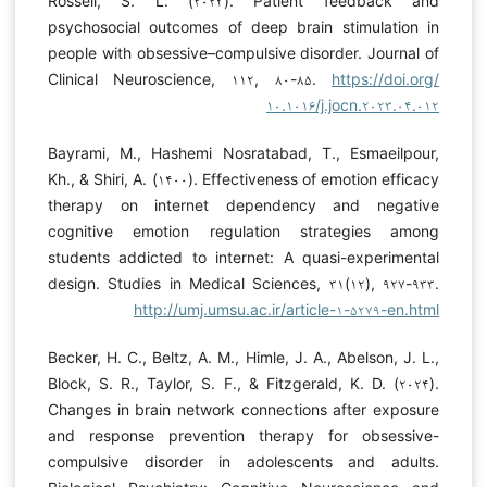
Rossell, S. L. (۲۰۲۳). Patient feedback and
psychosocial outcomes of deep brain stimulation in
people with obsessive–compulsive disorder. Journal of
Clinical Neuroscience, ۱۱۲, ۸۰-۸۵.
https://doi.org/
۱۰.۱۰۱۶/j.jocn.۲۰۲۳.۰۴.۰۱۲
Bayrami, M., Hashemi Nosratabad, T., Esmaeilpour,
Kh., & Shiri, A. (۱۴۰۰). Effectiveness of emotion efficacy
therapy on internet dependency and negative
cognitive emotion regulation strategies among
students addicted to internet: A quasi-experimental
design. Studies in Medical Sciences, ۳۱(۱۲), ۹۲۷-۹۳۳.
http://umj.umsu.ac.ir/article-۱-۵۲۷۹-en.html
Becker, H. C., Beltz, A. M., Himle, J. A., Abelson, J. L.,
Block, S. R., Taylor, S. F., & Fitzgerald, K. D. (۲۰۲۴).
Changes in brain network connections after exposure
and response prevention therapy for obsessive-
compulsive disorder in adolescents and adults.