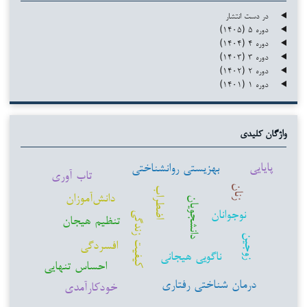
در دست انتشار
دوره ۵ (۱۴۰۵)
دوره ۴ (۱۴۰۴)
دوره ۳ (۱۴۰۳)
دوره ۲ (۱۴۰۲)
دوره ۱ (۱۴۰۱)
واژگان کلیدی
پایایی
بهزیستی روانشناختی
تاب آوری
زنان
اضطراب
دانش‌آموزان
دانشجویان
نوجوانان
کیفیت زندگی
تنظیم هیجان
زوجین
افسردگی
ناگویی هیجانی
احساس تنهایی
درمان شناختی رفتاری
خودکارآمدی