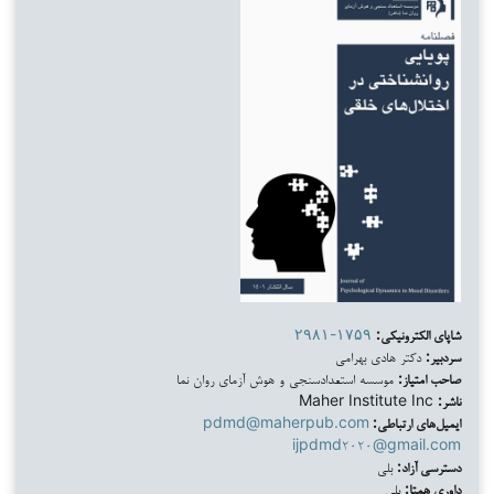
شاپای الکترونیکی:
۲۹۸۱-۱۷۵۹
سردبیر:
دکتر هادی بهرامی
صاحب امتیاز:
موسسه استعدادسنجی و هوش آزمای روان نما
ناشر:
Maher Institute Inc
ایمیل‌های ارتباطی:
pdmd@maherpub.com
ijpdmd۲۰۲۰@gmail.com
دسترسی آزاد:
بلی
داوری همتا:
بلی