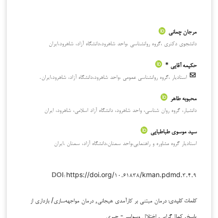
مرجان چمانی
دانشجوی دکتری ،گروه روانشناسی ،واحد شاهرود،دانشگاه آزاد، شاهرود،ایران
حکیمه آقایی *
استادیار ،گروه روانشناسی عمومی ،واحد شاهرود،دانشگاه آزاد، شاهرود،ایران.
محبوبه طاهر
دانشیار، گروه روان شناسی، واحد شاهرود، دانشگاه آزاد اسلامی، شاهرود، ایران
سید موسوی طباطبایی
استادیار گروه مشاوره و راهنمایی،واحد سمنان،دانشگاه آزاد، سمنان ،ایران
https://doi.org/۱۰.۶۱۸۳۸/kman.pdmd.۳.۴.۹
DOI:
درمان مبتنی بر کارآمدی هیجانی, درمان مواجهه‌سازی/ بازداری از
کلمات کلیدی:
پاسخ, کمال‌گرایی, اختلال وسواسی- جبری