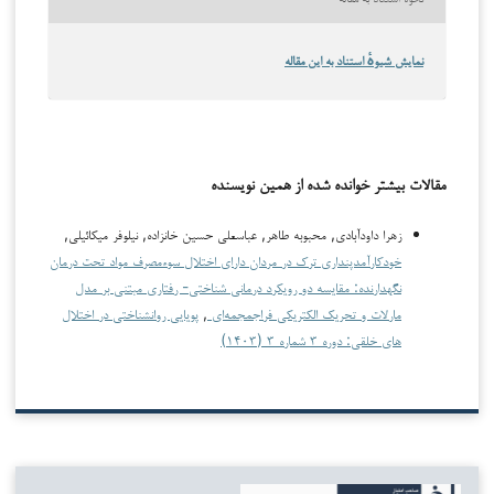
نمایش شیوهٔ استناد به این مقاله
مقالات بیشتر خوانده شده از همین نویسنده
زهرا داودآبادی, محبوبه طاهر, عباسعلی حسین خانزاده, نیلوفر میکائیلی,
خودکارآمدپنداری ترک در مردان دارای اختلال سوءمصرف مواد تحت درمان
نگهدارنده: مقایسه دو رویکرد درمانی شناختی- رفتاری مبتنی بر مدل
مارلات و تحریک الکتریکی فراجمجمه‌ای
,
پویایی روانشناختی در اختلال
های خلقی: دوره ۳ شماره ۳ (۱۴۰۳)