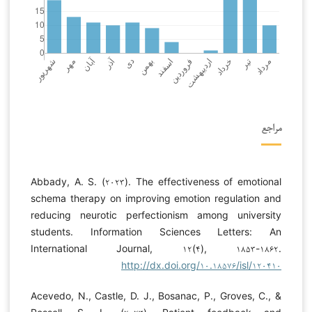
مراجع
Abbady, A. S. (۲۰۲۳). The effectiveness of emotional
schema therapy on improving emotion regulation and
reducing neurotic perfectionism among university
students. Information Sciences Letters: An
International Journal, ۱۲(۴), ۱۸۵۳-۱۸۶۲.
http://dx.doi.org/۱۰.۱۸۵۷۶/isl/۱۲۰۴۱۰
Acevedo, N., Castle, D. J., Bosanac, P., Groves, C., &