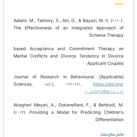
Aalami, M., Taimory, S., Ahi, G., & Bayazi, M. h. (۲۰۲۰).
The Effectiveness of an Integrated Approach of
Schema Therapy
based Acceptance and Commitment Therapy on
Marital Conflicts and Divorce Tendency in Divorce
Applicant Couples
[Applicable]. Journal of Research in Behavioural
Sciences, ۱۸(۱), ۱۳۲-۱۴۱.
https://doi.org/
۱۰.۵۲۵۴۷/rbs.۱۸.۱.۱۳
Abagheri Meyari, A., Dokaneifard, F., & Behbodi, M.
(۲۰۲۴). Providing a Model for Predicting Children's
Differentiation
نمایش منابع بیشتر