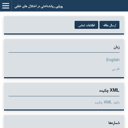
پویایی روانشناختی در اختلال های خلقی
ارسال مقاله
اطلاعات تماس
زبان
English
فارسی
XML چکیده
دانلود XML چکیده
شماره‌ها