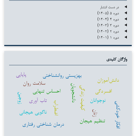
در دست انتشار
دوره ۵ (۱۴۰۵)
دوره ۴ (۱۴۰۴)
دوره ۳ (۱۴۰۳)
دوره ۲ (۱۴۰۲)
دوره ۱ (۱۴۰۱)
واژگان کلیدی
پایایی
بهزیستی روانشناختی
دانش‌آموزان
سلامت روان
دانشجویان
کیفیت زندگی
افسردگی
احساس تنهایی
زوجین
نوجوانان
تاب آوری
اضطراب
افکار خودکشی
ناگویی هیجانی
زنان
تنظیم هیجان
درمان شناختی رفتاری