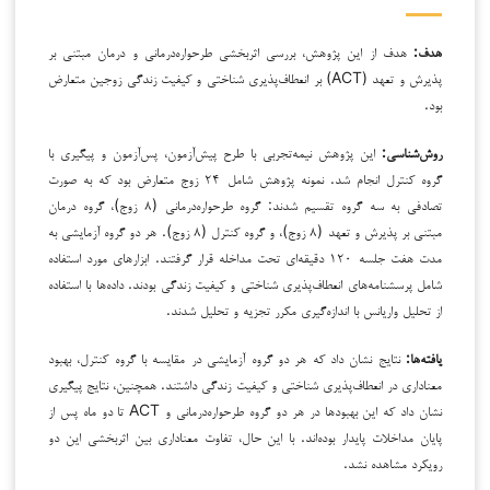
هدف:
هدف از این پژوهش، بررسی اثربخشی طرحواره‌درمانی و درمان مبتنی بر
پذیرش و تعهد (ACT) بر انعطاف‌پذیری شناختی و کیفیت زندگی زوجین متعارض
بود.
روش‌شناسی:
این پژوهش نیمه‌تجربی با طرح پیش‌آزمون، پس‌آزمون و پیگیری با
گروه کنترل انجام شد. نمونه پژوهش شامل ۲۴ زوج متعارض بود که به صورت
تصادفی به سه گروه تقسیم شدند: گروه طرحواره‌درمانی (۸ زوج)، گروه درمان
مبتنی بر پذیرش و تعهد (۸ زوج)، و گروه کنترل (۸ زوج). هر دو گروه آزمایشی به
مدت هفت جلسه ۱۲۰ دقیقه‌ای تحت مداخله قرار گرفتند. ابزارهای مورد استفاده
شامل پرسشنامه‌های انعطاف‌پذیری شناختی و کیفیت زندگی بودند. داده‌ها با استفاده
از تحلیل واریانس با اندازه‌گیری مکرر تجزیه و تحلیل شدند.
یافته‌ها:
نتایج نشان داد که هر دو گروه آزمایشی در مقایسه با گروه کنترل، بهبود
معناداری در انعطاف‌پذیری شناختی و کیفیت زندگی داشتند. همچنین، نتایج پیگیری
نشان داد که این بهبودها در هر دو گروه طرحواره‌درمانی و ACT تا دو ماه پس از
پایان مداخلات پایدار بوده‌اند. با این حال، تفاوت معناداری بین اثربخشی این دو
رویکرد مشاهده نشد.