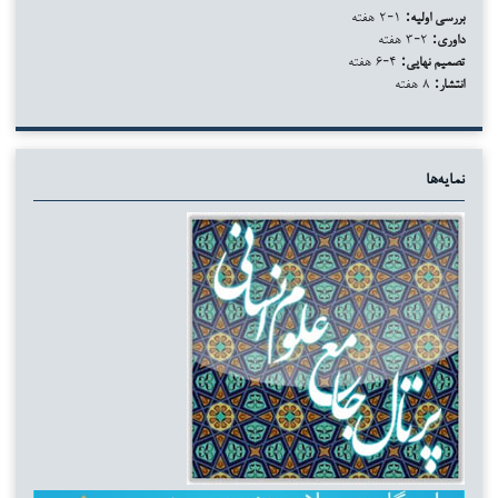
بررسی اولیه:
۱-۲ هفته
داوری:
۲-۳ هفته
تصمیم نهایی:
۴-۶ هفته
انتشار:
۸ هفته
نمایه‌ها