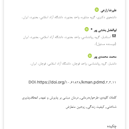
علیرضا زارعی
دانشجوی دکتری، گروه مشاوره، واحد بجنورد، دانشگاه آزاد اسلامی، بجنورد، ایران.
ابوالفضل بخشی پور *
استادیار، گروه روانشناسی، واحد بجنورد، دانشگاه آزاد اسلامی، بجنورد، ایران
(نویسنده مسئول).
محمد محمدی پور
دانشیار، گروه روانشناسی، واحد قوچان، دانشگاه آزاد اسلامی، قوچان، ایران.
https://doi.org/۱۰.۶۱۸۳۸/kman.pdmd.۳.۳.۱۱
DOI:
طرحواره‌درمانی, درمان مبتنی بر پذیرش و تعهد, انعطاف‌پذیری
کلمات کلیدی:
شناختی, کیفیت زندگی, زوجین متعارض
چکیده