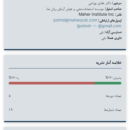
سردبیر:
دکتر هادی بهرامی
صاحب امتیاز:
موسسه استعدادسنجی و هوش آزمای روان نما
ناشر:
Maher Institute Inc
ایمیل‌های ارتباطی:
pdmd@maherpub.com
ijpdmd۲۰۲۰@gmail.com
دسترسی آزاد:
بلی
داوری همتا:
بلی
خلاصه آمار نشریه
پذیرش: ۲۴%
رد: ۷۶%
تعداد دوره‌ها
۵
تعداد شماره‌ها
۱۹