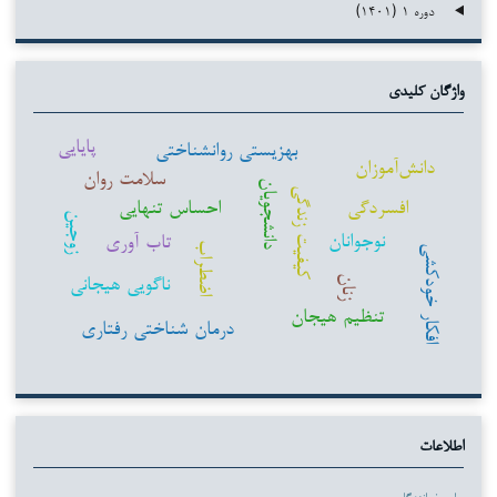
دوره ۱ (۱۴۰۱)
واژگان کلیدی
پایایی
بهزیستی روانشناختی
دانش‌آموزان
سلامت روان
دانشجویان
کیفیت زندگی
افسردگی
احساس تنهایی
زوجین
نوجوانان
تاب آوری
اضطراب
افکار خودکشی
ناگویی هیجانی
زنان
تنظیم هیجان
درمان شناختی رفتاری
اطلاعات
برای خوانندگان