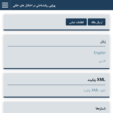
پویایی روانشناختی در اختلال های خلقی
ارسال مقاله
اطلاعات تماس
زبان
English
فارسی
XML چکیده
دانلود XML چکیده
شماره‌ها