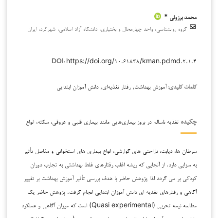
محمد برزوئی *
گروه روانشناسی، واحد چهارمحال و بختیاری، دانشگاه آزاد اسلامی، شهرکرد، ایران
https://doi.org/۱۰.۶۱۸۳۸/kman.pdmd.۲.۱.۴
DOI:
آموزش بهداشت, رفتار تغذیه‌ای, دانش آموزان ابتدایی
کلمات کلیدی:
تغذیه ناسالم در بروز بیماری‌هایی مانند بیماری قلبی و عروقی، سکته، انواع
چکیده
سرطان ها، دیابت، ناراحتی های گوارشی، انواع بیماری های استخوانی و مفاصل تأثیر
به سزایی دارد. از آنجایی که ریشه اغلب رفتارهای غلط بهداشتی به تجارب دوران
کودکی بر می گردد لذا پژوهش حاضر با هدف بررسی تأثیر آموزش بهداشت بر تغییر
آگاهی و رفتارهای تغذیه ای دانش آموزان ابتدایی انجام گرفت. پژوهش حاضر یک
مطالعه نیمه تجربی (Quasi experimental) است که میزان آگاهی و عملکرد