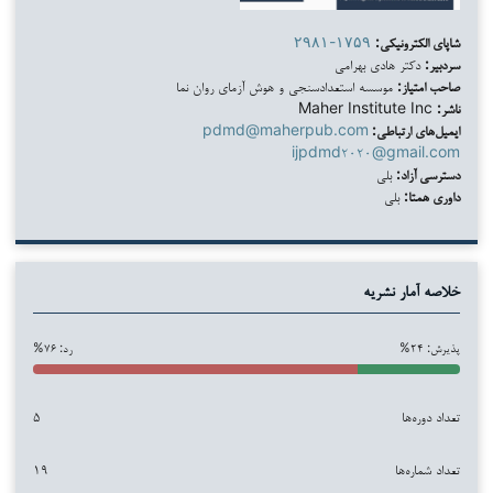
شاپای الکترونیکی:
۲۹۸۱-۱۷۵۹
سردبیر:
دکتر هادی بهرامی
صاحب امتیاز:
موسسه استعدادسنجی و هوش آزمای روان نما
ناشر:
Maher Institute Inc
ایمیل‌های ارتباطی:
pdmd@maherpub.com
ijpdmd۲۰۲۰@gmail.com
دسترسی آزاد:
بلی
داوری همتا:
بلی
خلاصه آمار نشریه
پذیرش: ۲۴%
رد: ۷۶%
تعداد دوره‌ها
۵
تعداد شماره‌ها
۱۹