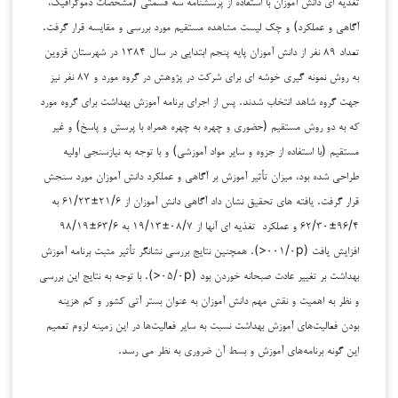
تغذیه ای دانش آموزان با استفاده از پرسشنامه سه قسمتی (مشخصات دموگرافیک،
آگاهی و عملکرد) و چک لیست مشاهده مستقیم مورد بررسی و مقایسه قرار گرفت.
تعداد ۸۹ نفر از دانش آموزان پایه پنجم ابتدایی در سال ۱۳۸۴ در شهرستان قزوین
به روش نمونه گیری خوشه ای برای شرکت در پژوهش در گروه مورد و ۸۷ نفر نیز
جهت گروه شاهد انتخاب شدند. پس از اجرای برنامه آموزش بهداشت برای گروه مورد
که به دو روش مستقیم (حضوری و چهره به چهره همراه با پرسش و پاسخ) و غیر
مستقیم (با استفاده از جزوه و سایر مواد آموزشی) و با توجه به نیازسنجی اولیه
طراحی شده بود، میزان تأثیر آموزش بر آگاهی و عملکرد دانش آموزان مورد سنجش
قرار گرفت. یافته های تحقیق نشان داد آگاهی دانش آموزان از ۲۱/۶±۶۱/۲۳ به
۹۶/۴±۶۲/۳۰ و عملکرد تغذیه ای آنها از ۰۸/۷±۱۹/۱۳ به ۶۳/۶±۹۸/۱۹
افزایش یافت (۰۰۱/۰p<). همچنین نتایج بررسی نشانگر تأثیر مثبت برنامه آموزش
بهداشت بر تغییر عادت صبحانه خوردن بود (۰۵/۰p<). با توجه به نتایج این بررسی
و نظر به اهمیت و نقش مهم دانش آموزان به عنوان بستر آتی کشور و کم هزینه
بودن فعالیت‌های آموزش بهداشت نسبت به سایر فعالیت‌ها در این زمینه لزوم تعمیم
این گونه برنامه‌های آموزش و بسط آن ضروری به نظر می رسد.