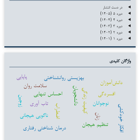
در دست انتشار
دوره ۵ (۱۴۰۵)
دوره ۴ (۱۴۰۴)
دوره ۳ (۱۴۰۳)
دوره ۲ (۱۴۰۲)
دوره ۱ (۱۴۰۱)
واژگان کلیدی
پایایی
بهزیستی روانشناختی
دانش‌آموزان
سلامت روان
دانشجویان
کیفیت زندگی
افسردگی
احساس تنهایی
زوجین
نوجوانان
تاب آوری
اضطراب
افکار خودکشی
ناگویی هیجانی
زنان
تنظیم هیجان
درمان شناختی رفتاری